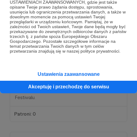
USTAWIENIACH ZAAWANSOWANYCH, gdzie jest także
opisane Twoje prawo żądania dostępu, sprostowania,
usunięcia lub ograniczenia przetwarzania danych, a także w
Patroni: 0
dowolnym momencie za pomocą ustawień Twojej
przeglądarki w urządzeniu końcowym. Pamiętaj, że w
zależności od Twoich ustawień, Twoje dane będą mogły być
przekazywane do zewnętrznych odbiorców danych z państw
trzecich tj. z państw spoza Europejskiego Obszaru
100 zł
Gospodarczego. Pozostałe szczegółowe informacje na
miesięcznie
temat przetwarzania Twoich danych w tym celów
przetwarzania znajdują się w naszej polityce prywatności.
Partner Vincentiany
Ustawienia zaawansowane
Z takim partnerem współpraca to sama
przyjemność! Oprócz korzyści z poprzednich
Akceptuję i przechodzę do serwisu
progów otrzymujesz od nas gadżety z logiem
Festiwalu.
Patroni: 0