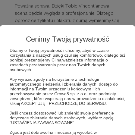
Poważna sprawa! Dzięki Tobie Vincentianowa
scena będzie wyglądała profesjonalnie. Dlatego
oprócz certyfikatu i plakatu z dumą wymienimy Cię
podczas trwania Festiwalu. Jeśli będziesz obecny,
to uściśniemy sobie ręce i zrobimy fotkę. Dobrze,
Cenimy Twoją prywatność
że jesteś z nami.
Dbamy o Twoją prywatność i chcemy, abyś w czasie
korzystania z naszych usług czuł się komfortowo, dlatego też
Patroni: 0
poniżej prezentujemy Ci najważniejsze informacje o
zasadach przetwarzania przez nas Twoich danych
osobowych.
Aby wyrazić zgody na korzystanie z technologii
50 zł
automatycznego śledzenia i zbierania danych, dostęp do
miesięcznie
informacji na Twoim urządzeniu końcowym i ich
przechowywanie przez Crowd8 sp. z o.o. oraz podmioty
zewnętrzne, które wspierają nas w prowadzeniu działalności,
kliknij AKCEPTUJĘ I PRZECHODZĘ DO SERWISU.
Sponsor Vincentiany
Jeśli chcesz dostosować lub zmienić swoje preferencje
dotyczące zbierania danych osobowych, wybierz opcję
Wow! Twoje wsparcie jest bezcenne. Oprócz
"USTAWIENIA ZAAWANSOWANE".
korzyści z poprzednich progów masz możliwość
Zgoda jest dobrowolna i możesz ją wycofać w
dedykacji jednej z piosenek podczas Festiwalu.