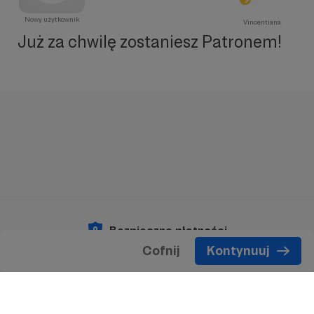
Nowy użytkownik
Vincentiana
Już za chwilę zostaniesz Patronem!
Bezpieczne płatności
Cofnij
Kontynuuj
Copyright 2026 © Patronite.
Wszelkie prawa
zastrzeżone.