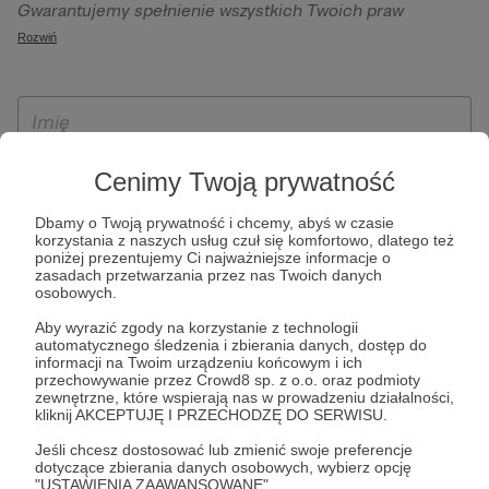
Gwarantujemy spełnienie wszystkich Twoich praw
szczególności w celu wykonania umowy zawartej z Tobą, w
wynikających z ogólnego rozporządzenia o ochronie
Rozwiń
tym do umożliwienia świadczenia usługi drogą
danych, tj. prawo dostępu, sprostowania oraz usunięcia
elektroniczną oraz pełnego korzystania z platformy
Twoich danych, ograniczenia ich przetwarzania, prawo do
Patronite.pl, w tym możliwości dokonywania oraz
ich przenoszenia, niepodlegania zautomatyzowanemu
otrzymywania wsparcia na naszej platformie oraz
podejmowaniu decyzji, w tym profilowaniu, a także prawo
dokonywania płatności.
wyrażenia sprzeciwu wobec przetwarzania Twoich danych
Cenimy Twoją prywatność
osobowych. Rejestracja dla osób niepełnoletnich możliwa
jest po przekazaniu podpisanego formularza "Zgodna na
Dbamy o Twoją prywatność i chcemy, abyś w czasie
korzystania z naszych usług czuł się komfortowo, dlatego też
założenie konta przez osobę niepełnoletnią", formularz
poniżej prezentujemy Ci najważniejsze informacje o
dostępny jest na stronie regulaminu Patronite.pl.
zasadach przetwarzania przez nas Twoich danych
osobowych.
Aby wyrazić zgody na korzystanie z technologii
automatycznego śledzenia i zbierania danych, dostęp do
informacji na Twoim urządzeniu końcowym i ich
przechowywanie przez Crowd8 sp. z o.o. oraz podmioty
zewnętrzne, które wspierają nas w prowadzeniu działalności,
kliknij AKCEPTUJĘ I PRZECHODZĘ DO SERWISU.
Jeśli chcesz dostosować lub zmienić swoje preferencje
* Zapoznałem się i akceptuję
Regulamin
serwisu oraz
Politykę
dotyczące zbierania danych osobowych, wybierz opcję
"USTAWIENIA ZAAWANSOWANE".