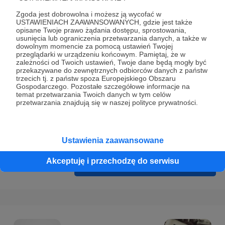
Prywatności
.
Zgoda jest dobrowolna i możesz ją wycofać w
* Wyrażam zgodę na przetwarzanie moich danych
USTAWIENIACH ZAAWANSOWANYCH, gdzie jest także
opisane Twoje prawo żądania dostępu, sprostowania,
osobowych podanych w formularzu rejestracyjnym w celu
usunięcia lub ograniczenia przetwarzania danych, a także w
prawidłowego świadczenia usług serwisu Patronite.
dowolnym momencie za pomocą ustawień Twojej
przeglądarki w urządzeniu końcowym. Pamiętaj, że w
zależności od Twoich ustawień, Twoje dane będą mogły być
Wyrażam zgodę na otrzymywanie drogą elektroniczną
przekazywane do zewnętrznych odbiorców danych z państw
informacji handlowych - newslettera. Opcja ta może zostać
trzecich tj. z państw spoza Europejskiego Obszaru
Gospodarczego. Pozostałe szczegółowe informacje na
zmieniona w ustawieniach konta.
temat przetwarzania Twoich danych w tym celów
przetwarzania znajdują się w naszej polityce prywatności.
Ustawienia zaawansowane
Akceptuję i przechodzę do serwisu
Cofnij
Zarejestruj się i przejdź dalej