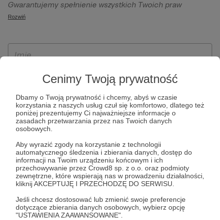
Gwarantujemy spełnienie wszystkich Twoich praw
szczególności w celu wykonania umowy zawartej z Tobą, w
wynikających z ogólnego rozporządzenia o ochronie
Rozwiń
tym do umożliwienia świadczenia usługi drogą
danych, tj. prawo dostępu, sprostowania oraz usunięcia
elektroniczną oraz pełnego korzystania z platformy
Twoich danych, ograniczenia ich przetwarzania, prawo do
Patronite.pl, w tym możliwości dokonywania oraz
ich przenoszenia, niepodlegania zautomatyzowanemu
otrzymywania wsparcia na naszej platformie oraz
podejmowaniu decyzji, w tym profilowaniu, a także prawo
dokonywania płatności.
wyrażenia sprzeciwu wobec przetwarzania Twoich danych
Cenimy Twoją prywatność
osobowych. Rejestracja dla osób niepełnoletnich możliwa
Dbamy o Twoją prywatność i chcemy, abyś w czasie
jest po przekazaniu podpisanego formularza "Zgodna na
korzystania z naszych usług czuł się komfortowo, dlatego też
założenie konta przez osobę niepełnoletnią", formularz
poniżej prezentujemy Ci najważniejsze informacje o
zasadach przetwarzania przez nas Twoich danych
dostępny jest na stronie regulaminu Patronite.pl.
osobowych.
Aby wyrazić zgody na korzystanie z technologii
automatycznego śledzenia i zbierania danych, dostęp do
informacji na Twoim urządzeniu końcowym i ich
przechowywanie przez Crowd8 sp. z o.o. oraz podmioty
zewnętrzne, które wspierają nas w prowadzeniu działalności,
kliknij AKCEPTUJĘ I PRZECHODZĘ DO SERWISU.
Jeśli chcesz dostosować lub zmienić swoje preferencje
dotyczące zbierania danych osobowych, wybierz opcję
* Zapoznałem się i akceptuję
Regulamin
serwisu oraz
Politykę
"USTAWIENIA ZAAWANSOWANE".