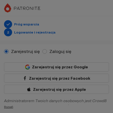
Próg wsparcia
2
Logowanie i rejestracja
Zarejestruj się
Zaloguj się
Zarejestruj się przez Google
Zarejestruj się przez Facebook
Zarejestruj się przez Apple
Administratorem Twoich danych osobowych jest Crowd8
sp. z o.o. z siedziba w Warszawie, ul. Żwirki i Wigury 16, 02-
Rozwiń
092 Warszawa. Twoje dane osobowe będą przetwarzane w