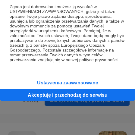
Prywatności
.
Zgoda jest dobrowolna i możesz ją wycofać w
USTAWIENIACH ZAAWANSOWANYCH, gdzie jest także
* Wyrażam zgodę na przetwarzanie moich danych
opisane Twoje prawo żądania dostępu, sprostowania,
osobowych podanych w formularzu rejestracyjnym w celu
usunięcia lub ograniczenia przetwarzania danych, a także w
dowolnym momencie za pomocą ustawień Twojej
prawidłowego świadczenia usług serwisu Patronite.
przeglądarki w urządzeniu końcowym. Pamiętaj, że w
zależności od Twoich ustawień, Twoje dane będą mogły być
Wyrażam zgodę na otrzymywanie drogą elektroniczną
przekazywane do zewnętrznych odbiorców danych z państw
trzecich tj. z państw spoza Europejskiego Obszaru
informacji handlowych - newslettera. Opcja ta może zostać
Gospodarczego. Pozostałe szczegółowe informacje na
zmieniona w ustawieniach konta.
temat przetwarzania Twoich danych w tym celów
przetwarzania znajdują się w naszej polityce prywatności.
Ustawienia zaawansowane
Akceptuję i przechodzę do serwisu
Cofnij
Zarejestruj się i przejdź dalej