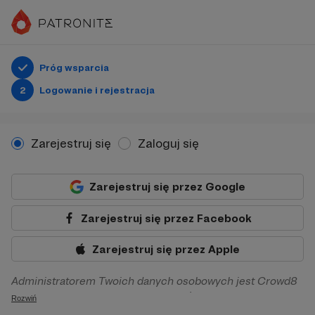
Próg wsparcia
2
Logowanie i rejestracja
Zarejestruj się
Zaloguj się
Zarejestruj się przez Google
Zarejestruj się przez Facebook
Zarejestruj się przez Apple
Administratorem Twoich danych osobowych jest Crowd8
sp. z o.o. z siedziba w Warszawie, ul. Żwirki i Wigury 16, 02-
Rozwiń
092 Warszawa. Twoje dane osobowe będą przetwarzane w