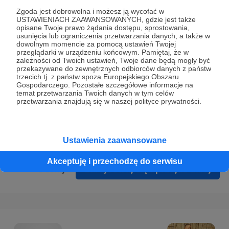
Prywatności
.
Zgoda jest dobrowolna i możesz ją wycofać w
USTAWIENIACH ZAAWANSOWANYCH, gdzie jest także
* Wyrażam zgodę na przetwarzanie moich danych
opisane Twoje prawo żądania dostępu, sprostowania,
osobowych podanych w formularzu rejestracyjnym w celu
usunięcia lub ograniczenia przetwarzania danych, a także w
dowolnym momencie za pomocą ustawień Twojej
prawidłowego świadczenia usług serwisu Patronite.
przeglądarki w urządzeniu końcowym. Pamiętaj, że w
zależności od Twoich ustawień, Twoje dane będą mogły być
Wyrażam zgodę na otrzymywanie drogą elektroniczną
przekazywane do zewnętrznych odbiorców danych z państw
trzecich tj. z państw spoza Europejskiego Obszaru
informacji handlowych - newslettera. Opcja ta może zostać
Gospodarczego. Pozostałe szczegółowe informacje na
zmieniona w ustawieniach konta.
temat przetwarzania Twoich danych w tym celów
przetwarzania znajdują się w naszej polityce prywatności.
Ustawienia zaawansowane
Akceptuję i przechodzę do serwisu
Cofnij
Zarejestruj się i przejdź dalej