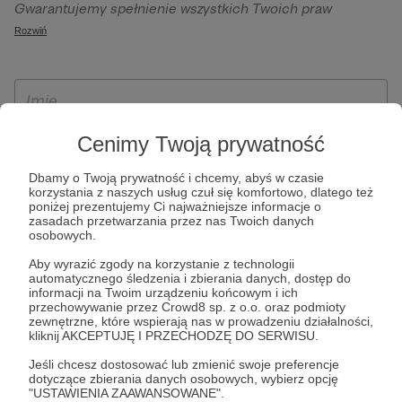
Gwarantujemy spełnienie wszystkich Twoich praw
szczególności w celu wykonania umowy zawartej z Tobą, w
wynikających z ogólnego rozporządzenia o ochronie
Rozwiń
tym do umożliwienia świadczenia usługi drogą
danych, tj. prawo dostępu, sprostowania oraz usunięcia
elektroniczną oraz pełnego korzystania z platformy
Twoich danych, ograniczenia ich przetwarzania, prawo do
Patronite.pl, w tym możliwości dokonywania oraz
ich przenoszenia, niepodlegania zautomatyzowanemu
otrzymywania wsparcia na naszej platformie oraz
podejmowaniu decyzji, w tym profilowaniu, a także prawo
dokonywania płatności.
wyrażenia sprzeciwu wobec przetwarzania Twoich danych
Cenimy Twoją prywatność
osobowych. Rejestracja dla osób niepełnoletnich możliwa
Dbamy o Twoją prywatność i chcemy, abyś w czasie
jest po przekazaniu podpisanego formularza "Zgodna na
korzystania z naszych usług czuł się komfortowo, dlatego też
założenie konta przez osobę niepełnoletnią", formularz
poniżej prezentujemy Ci najważniejsze informacje o
zasadach przetwarzania przez nas Twoich danych
dostępny jest na stronie regulaminu Patronite.pl.
osobowych.
Aby wyrazić zgody na korzystanie z technologii
automatycznego śledzenia i zbierania danych, dostęp do
informacji na Twoim urządzeniu końcowym i ich
przechowywanie przez Crowd8 sp. z o.o. oraz podmioty
zewnętrzne, które wspierają nas w prowadzeniu działalności,
kliknij AKCEPTUJĘ I PRZECHODZĘ DO SERWISU.
Jeśli chcesz dostosować lub zmienić swoje preferencje
dotyczące zbierania danych osobowych, wybierz opcję
* Zapoznałem się i akceptuję
Regulamin
serwisu oraz
Politykę
"USTAWIENIA ZAAWANSOWANE".