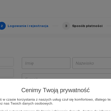
2
Logowanie i rejestracja
3
Sposób płatności
Cenimy Twoją prywatność
t
w czasie korzystania z naszych usług czuł się komfortowo, dlatego te
i i
zez nas Twoich danych osobowych.
owe będą
aw