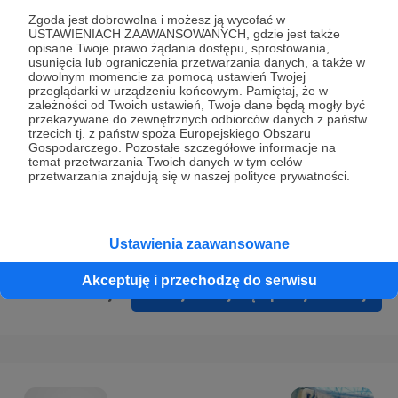
Prywatności
.
Zgoda jest dobrowolna i możesz ją wycofać w
USTAWIENIACH ZAAWANSOWANYCH, gdzie jest także
* Wyrażam zgodę na przetwarzanie moich danych
opisane Twoje prawo żądania dostępu, sprostowania,
osobowych podanych w formularzu rejestracyjnym w celu
usunięcia lub ograniczenia przetwarzania danych, a także w
dowolnym momencie za pomocą ustawień Twojej
prawidłowego świadczenia usług serwisu Patronite.
przeglądarki w urządzeniu końcowym. Pamiętaj, że w
zależności od Twoich ustawień, Twoje dane będą mogły być
Wyrażam zgodę na otrzymywanie drogą elektroniczną
przekazywane do zewnętrznych odbiorców danych z państw
trzecich tj. z państw spoza Europejskiego Obszaru
informacji handlowych - newslettera. Opcja ta może zostać
Gospodarczego. Pozostałe szczegółowe informacje na
zmieniona w ustawieniach konta.
temat przetwarzania Twoich danych w tym celów
przetwarzania znajdują się w naszej polityce prywatności.
Ustawienia zaawansowane
Akceptuję i przechodzę do serwisu
Cofnij
Zarejestruj się i przejdź dalej