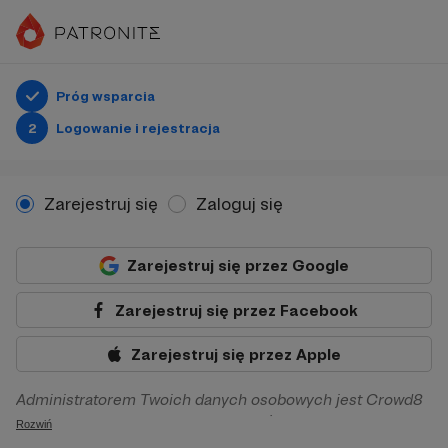
Próg wsparcia
2
Logowanie i rejestracja
Zarejestruj się
Zaloguj się
Zarejestruj się przez Google
Zarejestruj się przez Facebook
Zarejestruj się przez Apple
Administratorem Twoich danych osobowych jest Crowd8
sp. z o.o. z siedziba w Warszawie, ul. Żwirki i Wigury 16, 02-
Rozwiń
092 Warszawa. Twoje dane osobowe będą przetwarzane w