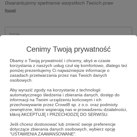
Gwarantujemy spełnienie wszystkich Twoich praw
szczególności w celu wykonania umowy zawartej z Tobą, w
wynikających z ogólnego rozporządzenia o ochronie
Rozwiń
tym do umożliwienia świadczenia usługi drogą
danych, tj. prawo dostępu, sprostowania oraz usunięcia
elektroniczną oraz pełnego korzystania z platformy
Twoich danych, ograniczenia ich przetwarzania, prawo do
Patronite.pl, w tym możliwości dokonywania oraz
ich przenoszenia, niepodlegania zautomatyzowanemu
otrzymywania wsparcia na naszej platformie oraz
podejmowaniu decyzji, w tym profilowaniu, a także prawo
dokonywania płatności.
wyrażenia sprzeciwu wobec przetwarzania Twoich danych
Cenimy Twoją prywatność
osobowych. Rejestracja dla osób niepełnoletnich możliwa
Dbamy o Twoją prywatność i chcemy, abyś w czasie
jest po przekazaniu podpisanego formularza "Zgodna na
korzystania z naszych usług czuł się komfortowo, dlatego też
założenie konta przez osobę niepełnoletnią", formularz
poniżej prezentujemy Ci najważniejsze informacje o
zasadach przetwarzania przez nas Twoich danych
dostępny jest na stronie regulaminu Patronite.pl.
osobowych.
Aby wyrazić zgody na korzystanie z technologii
automatycznego śledzenia i zbierania danych, dostęp do
informacji na Twoim urządzeniu końcowym i ich
przechowywanie przez Crowd8 sp. z o.o. oraz podmioty
zewnętrzne, które wspierają nas w prowadzeniu działalności,
kliknij AKCEPTUJĘ I PRZECHODZĘ DO SERWISU.
Jeśli chcesz dostosować lub zmienić swoje preferencje
dotyczące zbierania danych osobowych, wybierz opcję
* Zapoznałem się i akceptuję
Regulamin
serwisu oraz
Politykę
"USTAWIENIA ZAAWANSOWANE".