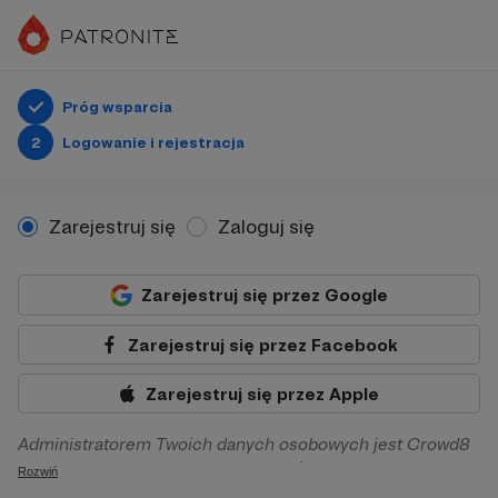
Próg wsparcia
2
Logowanie i rejestracja
Zarejestruj się
Zaloguj się
Zarejestruj się przez Google
Zarejestruj się przez Facebook
Zarejestruj się przez Apple
Administratorem Twoich danych osobowych jest Crowd8
sp. z o.o. z siedziba w Warszawie, ul. Żwirki i Wigury 16, 02-
Rozwiń
092 Warszawa. Twoje dane osobowe będą przetwarzane w