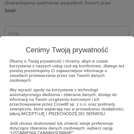
Gwarantujemy spełnienie wszystkich Twoich praw
szczególności w celu wykonania umowy zawartej z Tobą, w
wynikających z ogólnego rozporządzenia o ochronie
Rozwiń
tym do umożliwienia świadczenia usługi drogą
danych, tj. prawo dostępu, sprostowania oraz usunięcia
elektroniczną oraz pełnego korzystania z platformy
Twoich danych, ograniczenia ich przetwarzania, prawo do
Patronite.pl, w tym możliwości dokonywania oraz
ich przenoszenia, niepodlegania zautomatyzowanemu
otrzymywania wsparcia na naszej platformie oraz
podejmowaniu decyzji, w tym profilowaniu, a także prawo
dokonywania płatności.
wyrażenia sprzeciwu wobec przetwarzania Twoich danych
Cenimy Twoją prywatność
osobowych. Rejestracja dla osób niepełnoletnich możliwa
jest po przekazaniu podpisanego formularza "Zgodna na
Dbamy o Twoją prywatność i chcemy, abyś w czasie
korzystania z naszych usług czuł się komfortowo, dlatego też
założenie konta przez osobę niepełnoletnią", formularz
poniżej prezentujemy Ci najważniejsze informacje o
dostępny jest na stronie regulaminu Patronite.pl.
zasadach przetwarzania przez nas Twoich danych
osobowych.
Aby wyrazić zgody na korzystanie z technologii
automatycznego śledzenia i zbierania danych, dostęp do
informacji na Twoim urządzeniu końcowym i ich
przechowywanie przez Crowd8 sp. z o.o. oraz podmioty
zewnętrzne, które wspierają nas w prowadzeniu działalności,
kliknij AKCEPTUJĘ I PRZECHODZĘ DO SERWISU.
Jeśli chcesz dostosować lub zmienić swoje preferencje
* Zapoznałem się i akceptuję
Regulamin
serwisu oraz
Politykę
dotyczące zbierania danych osobowych, wybierz opcję
"USTAWIENIA ZAAWANSOWANE".