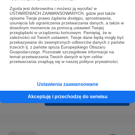
Prywatności
.
Zgoda jest dobrowolna i możesz ją wycofać w
* Wyrażam zgodę na przetwarzanie moich danych
USTAWIENIACH ZAAWANSOWANYCH, gdzie jest także
opisane Twoje prawo żądania dostępu, sprostowania,
osobowych podanych w formularzu rejestracyjnym w celu
usunięcia lub ograniczenia przetwarzania danych, a także w
prawidłowego świadczenia usług serwisu Patronite.
dowolnym momencie za pomocą ustawień Twojej
przeglądarki w urządzeniu końcowym. Pamiętaj, że w
zależności od Twoich ustawień, Twoje dane będą mogły być
Wyrażam zgodę na otrzymywanie drogą elektroniczną
przekazywane do zewnętrznych odbiorców danych z państw
informacji handlowych - newslettera. Opcja ta może zostać
trzecich tj. z państw spoza Europejskiego Obszaru
Gospodarczego. Pozostałe szczegółowe informacje na
zmieniona w ustawieniach konta.
temat przetwarzania Twoich danych w tym celów
przetwarzania znajdują się w naszej polityce prywatności.
Ustawienia zaawansowane
Akceptuję i przechodzę do serwisu
Cofnij
Zarejestruj się i przejdź dalej