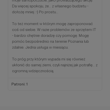
moje samopoczucie, jako prowadzącego akcję.
Da więcej spokoju, że... z własnego budżetu -
dołożę mniej :-) Po prostu...
To też moment w którym mogę zaproponować
coś od siebie. W razie problemów ze sprzętem IT
- bardzo chętnie doradzę czy pomogę. Mogę
pomóc bezpośrednio na terenie Poznania lub
zdalnie. Jedna usługa w miesiącu.
To próg przy którym wypada mi się również
ukłonić do samej ziemi, czyli najniżej jak potrafię... z
ogromną wdzięcznością.
Patroni: 1