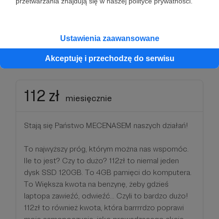
przetwarzania znajdują się w naszej polityce prywatności.
Przy tym progu masz głos w sprawach, którym
razem spróbujemy nadać priorytet.
Ustawienia zaawansowane
Patroni: 0
Akceptuję i przechodzę do serwisu
112 zł
miesięcznie
Stają się Państwo MECENASEM naszych działań!
To najwyższy próg, którym można nas wspomóc.
Ile to jest? Czy to dużo? 112zł to niemal jeden
dysk SSD 120GB. To 4GB pamięci do komputera.
To Większa kwota na benzynę, żeby gdzieś
laptopa zawieźć, odwieźć... Czyli to bardzo dużo!
112zł to również kwota, która barrrrdzo poprawi