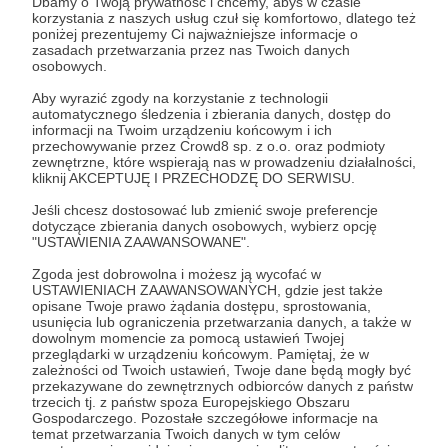
Dbamy o Twoją prywatność i chcemy, abyś w czasie
Państwu kartę z podziękowaniami :-)
korzystania z naszych usług czuł się komfortowo, dlatego też
poniżej prezentujemy Ci najważniejsze informacje o
zasadach przetwarzania przez nas Twoich danych
Oczywiście jeśli Państwo chcą zrezygnować z
osobowych.
podziękowań, prosimy wybrać subskrypcję
Aby wyrazić zgody na korzystanie z technologii
anonimową.
automatycznego śledzenia i zbierania danych, dostęp do
informacji na Twoim urządzeniu końcowym i ich
przechowywanie przez Crowd8 sp. z o.o. oraz podmioty
Patroni: 1
zewnętrzne, które wspierają nas w prowadzeniu działalności,
kliknij AKCEPTUJĘ I PRZECHODZĘ DO SERWISU.
Jeśli chcesz dostosować lub zmienić swoje preferencje
dotyczące zbierania danych osobowych, wybierz opcję
56 zł
"USTAWIENIA ZAAWANSOWANE".
miesięcznie
Zgoda jest dobrowolna i możesz ją wycofać w
USTAWIENIACH ZAAWANSOWANYCH, gdzie jest także
To poważna decyzja i wiem jak ważną decyzję
opisane Twoje prawo żądania dostępu, sprostowania,
usunięcia lub ograniczenia przetwarzania danych, a także w
podejmujesz. PIĘĆDZIESIĄTSZEŚĆZŁOTYCH!
dowolnym momencie za pomocą ustawień Twojej
Kurcze - to cała masa pieniędzy! To już Twój głos,
przeglądarki w urządzeniu końcowym. Pamiętaj, że w
zależności od Twoich ustawień, Twoje dane będą mogły być
bo być może znasz osoby, którym możemy
przekazywane do zewnętrznych odbiorców danych z państw
pomóc... może znasz organizacje, które
trzecich tj. z państw spoza Europejskiego Obszaru
Gospodarczego. Pozostałe szczegółowe informacje na
potrzebują wsparcia IT.
temat przetwarzania Twoich danych w tym celów