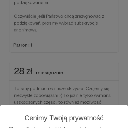
podziękowaniami.
Oczywiście jeśli Państwo chcą zrezygnować z
podziękowań, prosimy wybrać subskrypcję
anonimową.
Patroni: 1
28 zł
miesięcznie
To silny podmuch w nasze skrzydła! Czujemy się
niezwykle zobowiązani :-) To już nie tylko wymiana
uszkodzonych części. to również możliwość
zakupu lepszych baterii czy dysków SSD
Cenimy Twoją prywatność
Ponadto na wskazany adres emaliowany - wyślemy