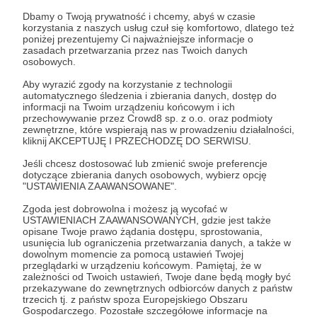
26 marca tego samego roku rozpoczęła się moja
Dbamy o Twoją prywatność i chcemy, abyś w czasie
Rozwiń opis
korzystania z naszych usług czuł się komfortowo, dlatego też
mała na początku akcja. Na początku skromnie -
poniżej prezentujemy Ci najważniejsze informacje o
w blokowym mieszkaniu. Po tygodniu już
zasadach przetwarzania przez nas Twoich danych
wiedziałem, że dłużej w mieszkaniu nie damy rady
osobowych.
i musimy się przenieść... na korytarz, a właściwie
Cele
Aby wyrazić zgody na korzystanie z technologii
do naszego blokowego patio. Z pomocą przyszła
automatycznego śledzenia i zbierania danych, dostęp do
nam nasza Wspólnota Mieszkaniowa oraz
informacji na Twoim urządzeniu końcowym i ich
przechowywanie przez Crowd8 sp. z o.o. oraz podmioty
Zarządca nieruchomości, którzy wyrazili na to
Mamy narzędzia do pracy!
Mamy już na częś
zewnętrzne, które wspierają nas w prowadzeniu działalności,
zgodę, zaoferowali miejsce i prąd.
kliknij AKCEPTUJĘ I PRZECHODZĘ DO SERWISU.
500 zł
332 zł
1 000 zł
832 z
Jeśli chcesz dostosować lub zmienić swoje preferencje
miesięcznie
brakuje
miesięcznie
brakuj
dotyczące zbierania danych osobowych, wybierz opcję
"USTAWIENIA ZAAWANSOWANE".
33%
16%
Zgoda jest dobrowolna i możesz ją wycofać w
USTAWIENIACH ZAAWANSOWANYCH, gdzie jest także
To pierwszy próg, który pozwoli nam
No i jeśli się tak stani
opisane Twoje prawo żądania dostępu, sprostowania,
na najprostsze naprawy,
dojdziemy do tego p
usunięcia lub ograniczenia przetwarzania danych, a także w
przekazanego nam sprzętu. To próg
Będziemy mieli rów
dowolnym momencie za pomocą ustawień Twojej
przy którym możemy sobie
naprawianego sprzę
przeglądarki w urządzeniu końcowym. Pamiętaj, że w
pozwolić na zakup past
dużo i pozwólcie, ż
zależności od Twoich ustawień, Twoje dane będą mogły być
termoprzewodzących, termopadów
kilka z tych, które 
przekazywane do zewnętrznych odbiorców danych z państw
i drobnych narzędzi, które są
najczęściej, i tak:
trzecich tj. z państw spoza Europejskiego Obszaru
Gospodarczego. Pozostałe szczegółowe informacje na
niezbędne do pracy. Pracujemy w
- klawiatury do lap