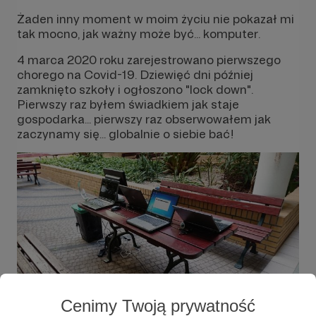
Żaden inny moment w moim życiu nie pokazał mi
tak mocno, jak ważny może być... komputer.
4 marca 2020 roku zarejestrowano pierwszego
chorego na Covid-19. Dziewięć dni później
zamknięto szkoły i ogłoszono "lock down".
Pierwszy raz byłem świadkiem jak staje
gospodarka... pierwszy raz obserwowałem jak
zaczynamy się... globalnie o siebie bać!
Cenimy Twoją prywatność