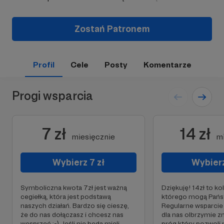
Zostań Patronem
Profil
Cele
Posty
Komentarze
Progi wsparcia
7 zł
14 zł
miesięcznie
mi
Wybierz 7 zł
Wybierz
Symboliczna kwota 7zł jest ważną
Dziękuję! 14zł to ko
cegiełką, która jest podstawą
którego mogą Pańs
naszych działań. Bardzo się cieszę,
Regularne wsparcie
że do nas dołączasz i chcesz nas
dla nas olbrzymie z
wesprzeć :-) Jeśli nie będą mieli
próg który pozwoli