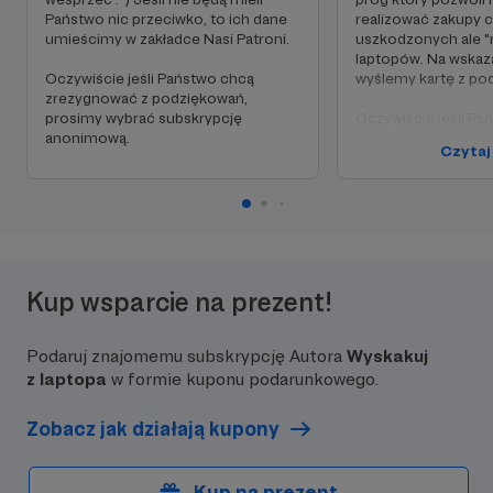
Państwo nic przeciwko, to ich dane
realizować zakupy 
umieścimy w zakładce Nasi Patroni.
uszkodzonych ale "
laptopów. Na wskaz
Oczywiście jeśli Państwo chcą
wyślemy kartę z po
zrezygnować z podziękowań,
prosimy wybrać subskrypcję
Oczywiście jeśli Pa
anonimową.
zrezygnować z pod
Czytaj
prosimy wybrać sub
anonimową.
Kup wsparcie na prezent!
Podaruj znajomemu subskrypcję Autora
Wyskakuj
z laptopa
w formie kuponu podarunkowego.
Zobacz jak działają kupony
Kup na prezent