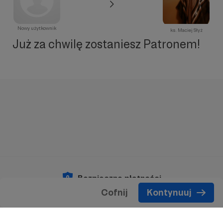
Nowy użytkownik
ks. Maciej Słyż
Już za chwilę zostaniesz Patronem!
Bezpieczne płatności
Cofnij
Kontynuuj
Copyright 2026 © Patronite.
Wszelkie prawa