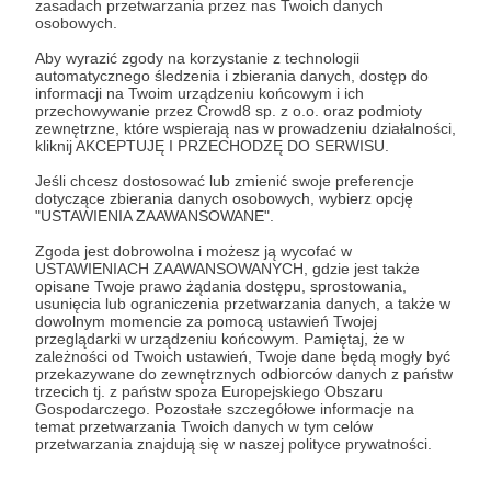
zasadach przetwarzania przez nas Twoich danych
takie bardziej "fizyczne" chciałbym Ci również
osobowych.
każdego miesiąca wysłać drogą mailową trzy
Aby wyrazić zgody na korzystanie z technologii
zdjęcia które uchwyciłem na tym kontynencie z
automatycznego śledzenia i zbierania danych, dostęp do
krótką refleksją, opisem bądź cytatem. Co ty na
informacji na Twoim urządzeniu końcowym i ich
przechowywanie przez Crowd8 sp. z o.o. oraz podmioty
to?
zewnętrzne, które wspierają nas w prowadzeniu działalności,
kliknij AKCEPTUJĘ I PRZECHODZĘ DO SERWISU.
Patroni: 2
Jeśli chcesz dostosować lub zmienić swoje preferencje
dotyczące zbierania danych osobowych, wybierz opcję
"USTAWIENIA ZAAWANSOWANE".
Zgoda jest dobrowolna i możesz ją wycofać w
50 zł
USTAWIENIACH ZAAWANSOWANYCH, gdzie jest także
miesięcznie
opisane Twoje prawo żądania dostępu, sprostowania,
usunięcia lub ograniczenia przetwarzania danych, a także w
dowolnym momencie za pomocą ustawień Twojej
przeglądarki w urządzeniu końcowym. Pamiętaj, że w
To bardzo hojne z Twojej strony. Na pewno było
zależności od Twoich ustawień, Twoje dane będą mogły być
wiele rzeczy, na które mogłeś przeznaczyć te
przekazywane do zewnętrznych odbiorców danych z państw
trzecich tj. z państw spoza Europejskiego Obszaru
pieniądze. Wybrałeś naszą misję w Andach.
Gospodarczego. Pozostałe szczegółowe informacje na
Dziękuję z całego serca. Dla Patronów, którzy
temat przetwarzania Twoich danych w tym celów
przetwarzania znajdują się w naszej polityce prywatności.
zadeklarowali tak sporą sumę raz w roku
chciałbym przesłać drogą pocztową drobny