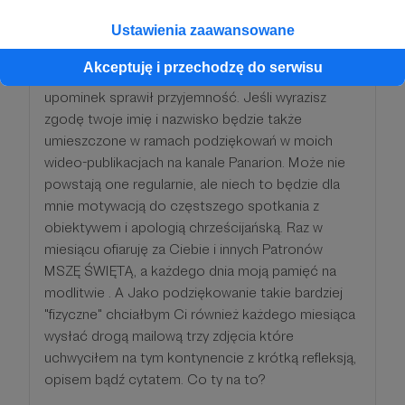
peruwiański upominek (proszę się nie zdziwić jeśli
Ustawienia zaawansowane
stempel pocztowy będzie z Polski, ale poczta w
Peru to długa opowieść. Może nie będzie to złoto
Akceptuję i przechodzę do serwisu
inków czy jajo kondora ale postaram się aby i tak
upominek sprawił przyjemność. Jeśli wyrazisz
zgodę twoje imię i nazwisko będzie także
umieszczone w ramach podziękowań w moich
wideo-publikacjach na kanale Panarion. Może nie
powstają one regularnie, ale niech to będzie dla
mnie motywacją do częstszego spotkania z
obiektywem i apologią chrześcijańską. Raz w
miesiącu ofiaruję za Ciebie i innych Patronów
MSZĘ ŚWIĘTĄ, a każdego dnia moją pamięć na
modlitwie . A Jako podziękowanie takie bardziej
"fizyczne" chciałbym Ci również każdego miesiąca
wysłać drogą mailową trzy zdjęcia które
uchwyciłem na tym kontynencie z krótką refleksją,
opisem bądź cytatem. Co ty na to?