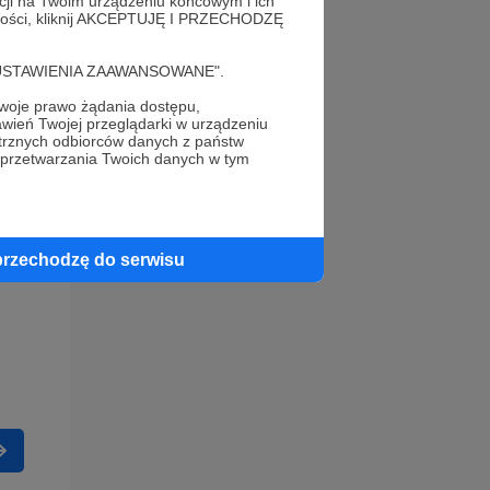
acji na Twoim urządzeniu końcowym i ich
alności, kliknij AKCEPTUJĘ I PRZECHODZĘ
cję "USTAWIENIA ZAAWANSOWANE".
oje prawo żądania dostępu,
wień Twojej przeglądarki w urządzeniu
trznych odbiorców danych z państw
 przetwarzania Twoich danych w tym
przechodzę do serwisu