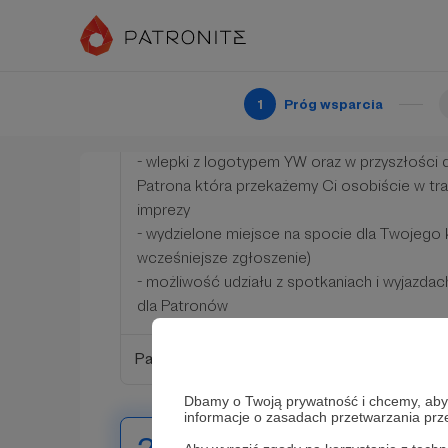
Patron Fundacji Youngtimer Warsaw®
Dzięki Twojej decyzji możemy dalej rozwijać c
już nie tylko z Cyklicznymi Spotkaniami!
1
Próg wsparcia
W ramach podziękowania otrzymujesz:
- dostęp do wewnętrznej grupy dla Patronó
- wlepki z logotypem YW oraz w przyszłośc
Patrona która przekażemy Ci osobiście w tra
imprezy
- wydzielone miejsce na spocie dla Twojego 
wcześniejsze zgłoszenie)
- możliwość udziału z spotkaniach i wyjazda
dla Patronów
Patroni: 0
Dbamy o Twoją prywatność i chcemy, abyś 
informacje o zasadach przetwarzania pr