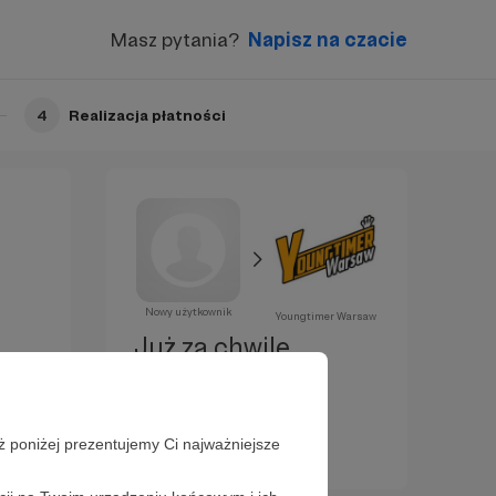
Masz pytania?
Napisz na czacie
4
Realizacja płatności
Nowy użytkownik
Youngtimer Warsaw
Już za chwilę
zostaniesz
Patronem!
ż poniżej prezentujemy Ci najważniejsze