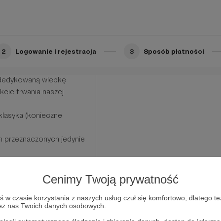
ałą inicjatywę związaną
2
Logowanie i rejestracja
3
Sposób płatności
w na Facebooku
i dedykowaną wlepkę
kcie trwania naszej
klasyka (konieczne
ch przeznaczonych jedynie
Cenimy Twoją prywatność
w czasie korzystania z naszych usług czuł się komfortowo, dlatego te
zez nas Twoich danych osobowych.