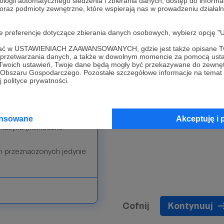
ologii automatycznego śledzenia i zbierania danych, dostęp do inform
 oraz podmioty zewnętrzne, które wspierają nas w prowadzeniu dział
oje preferencje dotyczące zbierania danych osobowych, wybierz op
ałą inicjatywę związaną
ofać w USTAWIENIACH ZAAWANSOWANYCH, gdzie jest także opisane Tw
a przetwarzania danych, a także w dowolnym momencie za pomocą usta
 Twoich ustawień, Twoje dane będą mogły być przekazywane do zewnę
go Obszaru Gospodarczego. Pozostałe szczegółowe informacje na temat
 polityce prywatności.
w na Facebooku
z w przyszłości
ansowane
Akceptuję i 
klasyka (konieczne
ch przeznaczonych jedynie
Cofnij
Kontynuuj