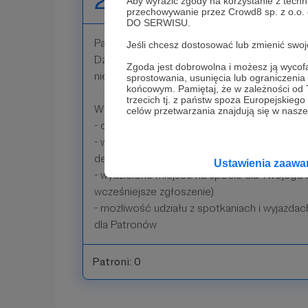
2222 zł
Aby wyrazić zgody na korzystanie z techn
miesięcznie
przechowywanie przez Crowd8 sp. z o.o.
DO SERWISU.
Patron Fundacji Youngtimer Warsaw®
Jeśli chcesz dostosować lub zmienić sw
Dzięki Twojej decyzji możemy dalej rozwijać c
Zgoda jest dobrowolna i możesz ją wyc
nie tylko z Cyklicznymi Spotkaniami!
sprostowania, usunięcia lub ograniczeni
końcowym. Pamiętaj, że w zależności od
trzecich tj. z państw spoza Europejskie
W ramach podziękowania otrzymujesz:
celów przetwarzania znajdują się w naszej
- dostęp do wewnętrznej grupy dla Patronó
- wlepki z logotypem Youngtimer Warsaw ora
dedykowaną wlepkę Patrona
Ustawienia zaaw
- wydzielone miejsce na spocie dla Twojego 
wcześniejsze zgłoszenie)
- możliwość udziału z spotkaniach i wyjazda
dla Patronów
Patroni: 0