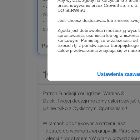
Aby wyrazić zgody na korzystanie z techn
przechowywanie przez Crowd8 sp. z o.o.
- wydzielone miejsce na spocie dla Twojego 
DO SERWISU.
wcześniejsze zgłoszenie)
Jeśli chcesz dostosować lub zmienić sw
- możliwość udziału z spotkaniach i wyjazda
dla Patronów
Zgoda jest dobrowolna i możesz ją wyc
sprostowania, usunięcia lub ograniczeni
końcowym. Pamiętaj, że w zależności od
Patroni: 0
trzecich tj. z państw spoza Europejskie
celów przetwarzania znajdują się w naszej
1001 zł
Ustawienia zaaw
miesięcznie
Patron Fundacji Youngtimer Warsaw®
Dzięki Twojej decyzji możemy dalej rozwijać c
już nie tylko z Cyklicznymi Spotkaniami!
W ramach podziękowania otrzymujesz:
- dostęp do wewnętrznej grupy dla Patronó
- wlepki z logotypem YW oraz w przyszłośc