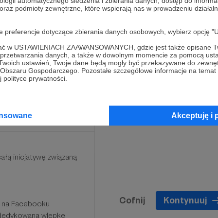
ologii automatycznego śledzenia i zbierania danych, dostęp do inform
 oraz podmioty zewnętrzne, które wspierają nas w prowadzeniu dział
klasyka (konieczne
oje preferencje dotyczące zbierania danych osobowych, wybierz op
ch przeznaczonych jedynie
ofać w USTAWIENIACH ZAAWANSOWANYCH, gdzie jest także opisane Tw
a przetwarzania danych, a także w dowolnym momencie za pomocą usta
 Twoich ustawień, Twoje dane będą mogły być przekazywane do zewnę
go Obszaru Gospodarczego. Pozostałe szczegółowe informacje na temat
 polityce prywatności.
ansowane
Akceptuję i 
ałą inicjatywę związaną
Cofnij
Kontynuuj
w na Facebooku
i dedykowaną wlepkę