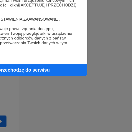
acji na Twoim urządzeniu końcowym i ich
alności, kliknij AKCEPTUJĘ I PRZECHODZĘ
cję "USTAWIENIA ZAAWANSOWANE".
oje prawo żądania dostępu,
wień Twojej przeglądarki w urządzeniu
trznych odbiorców danych z państw
 przetwarzania Twoich danych w tym
przechodzę do serwisu