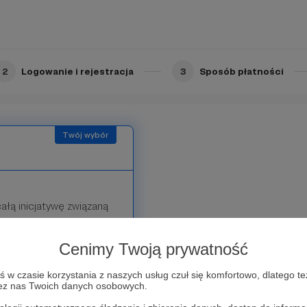
ch przeznaczonych jedynie
2
Logowanie i rejestracja
3
Sposób płatności
ałą inicjatywę związaną
Cenimy Twoją prywatność
w na Facebooku
w czasie korzystania z naszych usług czuł się komfortowo, dlatego te
zez nas Twoich danych osobowych.
z w przyszłości