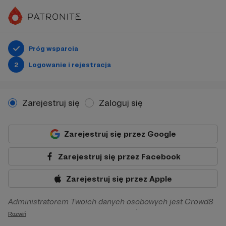
Próg wsparcia
2
Logowanie i rejestracja
Zarejestruj się
Zaloguj się
Zarejestruj się przez Google
Zarejestruj się przez Facebook
Zarejestruj się przez Apple
Administratorem Twoich danych osobowych jest Crowd8
sp. z o.o. z siedziba w Warszawie, ul. Żwirki i Wigury 16, 02-
Rozwiń
092 Warszawa. Twoje dane osobowe będą przetwarzane w