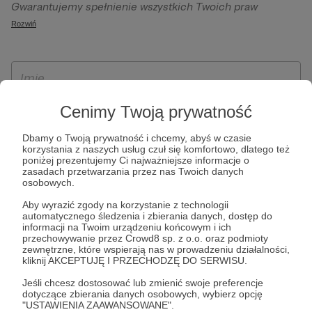
Gwarantujemy spełnienie wszystkich Twoich praw
szczególności w celu wykonania umowy zawartej z Tobą, w
wynikających z ogólnego rozporządzenia o ochronie
Rozwiń
tym do umożliwienia świadczenia usługi drogą
danych, tj. prawo dostępu, sprostowania oraz usunięcia
elektroniczną oraz pełnego korzystania z platformy
Twoich danych, ograniczenia ich przetwarzania, prawo do
Patronite.pl, w tym możliwości dokonywania oraz
ich przenoszenia, niepodlegania zautomatyzowanemu
otrzymywania wsparcia na naszej platformie oraz
podejmowaniu decyzji, w tym profilowaniu, a także prawo
dokonywania płatności.
wyrażenia sprzeciwu wobec przetwarzania Twoich danych
Cenimy Twoją prywatność
osobowych. Rejestracja dla osób niepełnoletnich możliwa
Dbamy o Twoją prywatność i chcemy, abyś w czasie
jest po przekazaniu podpisanego formularza "Zgodna na
korzystania z naszych usług czuł się komfortowo, dlatego też
założenie konta przez osobę niepełnoletnią", formularz
poniżej prezentujemy Ci najważniejsze informacje o
zasadach przetwarzania przez nas Twoich danych
dostępny jest na stronie regulaminu Patronite.pl.
osobowych.
Aby wyrazić zgody na korzystanie z technologii
automatycznego śledzenia i zbierania danych, dostęp do
informacji na Twoim urządzeniu końcowym i ich
przechowywanie przez Crowd8 sp. z o.o. oraz podmioty
zewnętrzne, które wspierają nas w prowadzeniu działalności,
kliknij AKCEPTUJĘ I PRZECHODZĘ DO SERWISU.
Jeśli chcesz dostosować lub zmienić swoje preferencje
dotyczące zbierania danych osobowych, wybierz opcję
* Zapoznałem się i akceptuję
Regulamin
serwisu oraz
Politykę
"USTAWIENIA ZAAWANSOWANE".