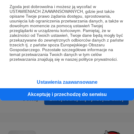
Prywatności
.
Zgoda jest dobrowolna i możesz ją wycofać w
USTAWIENIACH ZAAWANSOWANYCH, gdzie jest także
* Wyrażam zgodę na przetwarzanie moich danych
opisane Twoje prawo żądania dostępu, sprostowania,
osobowych podanych w formularzu rejestracyjnym w celu
usunięcia lub ograniczenia przetwarzania danych, a także w
dowolnym momencie za pomocą ustawień Twojej
prawidłowego świadczenia usług serwisu Patronite.
przeglądarki w urządzeniu końcowym. Pamiętaj, że w
zależności od Twoich ustawień, Twoje dane będą mogły być
Wyrażam zgodę na otrzymywanie drogą elektroniczną
przekazywane do zewnętrznych odbiorców danych z państw
trzecich tj. z państw spoza Europejskiego Obszaru
informacji handlowych - newslettera. Opcja ta może zostać
Gospodarczego. Pozostałe szczegółowe informacje na
zmieniona w ustawieniach konta.
temat przetwarzania Twoich danych w tym celów
przetwarzania znajdują się w naszej polityce prywatności.
Ustawienia zaawansowane
Akceptuję i przechodzę do serwisu
Cofnij
Zarejestruj się i przejdź dalej