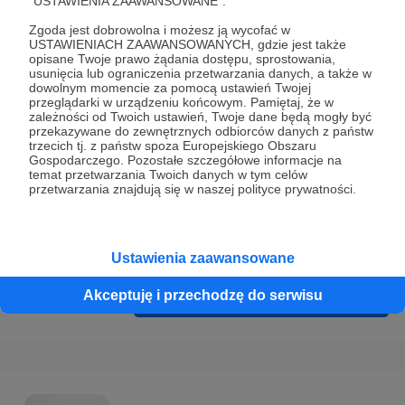
"USTAWIENIA ZAAWANSOWANE".
Prywatności
.
Zgoda jest dobrowolna i możesz ją wycofać w
* Wyrażam zgodę na przetwarzanie moich danych
USTAWIENIACH ZAAWANSOWANYCH, gdzie jest także
osobowych podanych w formularzu rejestracyjnym w celu
opisane Twoje prawo żądania dostępu, sprostowania,
usunięcia lub ograniczenia przetwarzania danych, a także w
prawidłowego świadczenia usług serwisu Patronite.
dowolnym momencie za pomocą ustawień Twojej
przeglądarki w urządzeniu końcowym. Pamiętaj, że w
Wyrażam zgodę na otrzymywanie drogą elektroniczną
zależności od Twoich ustawień, Twoje dane będą mogły być
przekazywane do zewnętrznych odbiorców danych z państw
informacji handlowych - newslettera. Opcja ta może zostać
trzecich tj. z państw spoza Europejskiego Obszaru
zmieniona w ustawieniach konta.
Gospodarczego. Pozostałe szczegółowe informacje na
temat przetwarzania Twoich danych w tym celów
przetwarzania znajdują się w naszej polityce prywatności.
Ustawienia zaawansowane
Akceptuję i przechodzę do serwisu
Cofnij
Zarejestruj się i przejdź dalej