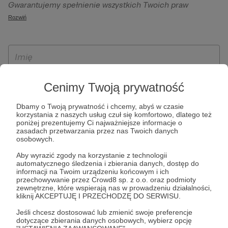
Gwarantujemy spełnienie wszystkich Twoich praw
szczególności w celu wykonania umowy zawartej z Tobą, w
wynikających z ogólnego rozporządzenia o ochronie
Rozwiń
tym do umożliwienia świadczenia usługi drogą
danych, tj. prawo dostępu, sprostowania oraz usunięcia
elektroniczną oraz pełnego korzystania z platformy
Twoich danych, ograniczenia ich przetwarzania, prawo do
Patronite.pl, w tym możliwości dokonywania oraz
ich przenoszenia, niepodlegania zautomatyzowanemu
otrzymywania wsparcia na naszej platformie oraz
podejmowaniu decyzji, w tym profilowaniu, a także prawo
dokonywania płatności.
wyrażenia sprzeciwu wobec przetwarzania Twoich danych
Cenimy Twoją prywatność
osobowych. Rejestracja dla osób niepełnoletnich możliwa
jest po przekazaniu podpisanego formularza "Zgodna na
Dbamy o Twoją prywatność i chcemy, abyś w czasie
założenie konta przez osobę niepełnoletnią", formularz
korzystania z naszych usług czuł się komfortowo, dlatego też
poniżej prezentujemy Ci najważniejsze informacje o
dostępny jest na stronie regulaminu Patronite.pl.
zasadach przetwarzania przez nas Twoich danych
osobowych.
Aby wyrazić zgody na korzystanie z technologii
automatycznego śledzenia i zbierania danych, dostęp do
informacji na Twoim urządzeniu końcowym i ich
przechowywanie przez Crowd8 sp. z o.o. oraz podmioty
zewnętrzne, które wspierają nas w prowadzeniu działalności,
kliknij AKCEPTUJĘ I PRZECHODZĘ DO SERWISU.
Jeśli chcesz dostosować lub zmienić swoje preferencje
* Zapoznałem się i akceptuję
Regulamin
serwisu oraz
Politykę
dotyczące zbierania danych osobowych, wybierz opcję