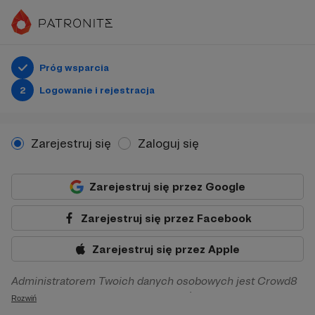
Próg wsparcia
2
Logowanie i rejestracja
Zarejestruj się
Zaloguj się
Zarejestruj się przez Google
Zarejestruj się przez Facebook
Zarejestruj się przez Apple
Administratorem Twoich danych osobowych jest Crowd8
sp. z o.o. z siedziba w Warszawie, ul. Żwirki i Wigury 16, 02-
Rozwiń
092 Warszawa. Twoje dane osobowe będą przetwarzane w