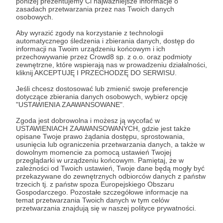
poniżej prezentujemy Ci najważniejsze informacje o
zasadach przetwarzania przez nas Twoich danych
Naszym celem jest rzeczywistość, w której każda
osobowych.
rodzina dotknięta zespołem Angelmana w Polsce
Aby wyrazić zgody na korzystanie z technologii
otrzymuje realne wsparcie – od pierwszych dni po
automatycznego śledzenia i zbierania danych, dostęp do
diagnozie, przez codzienne wyzwania, aż po
informacji na Twoim urządzeniu końcowym i ich
dostęp do specjalistycznej opieki i – w przyszłości
przechowywanie przez Crowd8 sp. z o.o. oraz podmioty
zewnętrzne, które wspierają nas w prowadzeniu działalności,
– terapii genowej. Dążymy do tego, by dzieci z ZA
kliknij AKCEPTUJĘ I PRZECHODZĘ DO SERWISU.
mogły rozwijać swój potencjał w społeczeństwie
pełnym zrozumienia i otwartości.
Jeśli chcesz dostosować lub zmienić swoje preferencje
dotyczące zbierania danych osobowych, wybierz opcję
"USTAWIENIA ZAAWANSOWANE".
👉 Dzięki Twojemu wsparciu możemy:
Zgoda jest dobrowolna i możesz ją wycofać w
USTAWIENIACH ZAAWANSOWANYCH, gdzie jest także
organizować ogólnopolskie i regionalne
opisane Twoje prawo żądania dostępu, sprostowania,
Rozwiń opis
spotkania rodzin z ZA,
usunięcia lub ograniczenia przetwarzania danych, a także w
dowolnym momencie za pomocą ustawień Twojej
zwiększać świadomość społeczną na temat
przeglądarki w urządzeniu końcowym. Pamiętaj, że w
zależności od Twoich ustawień, Twoje dane będą mogły być
tej rzadkiej choroby,
przekazywane do zewnętrznych odbiorców danych z państw
trzecich tj. z państw spoza Europejskiego Obszaru
tworzyć ogólnopolską społeczność rodzin
Gospodarczego. Pozostałe szczegółowe informacje na
dotkniętych zespołem Angelmana,
temat przetwarzania Twoich danych w tym celów
przetwarzania znajdują się w naszej polityce prywatności.
przygotowywać materiały edukacyjne,