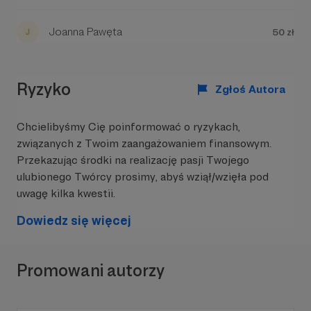
rozumie, wspiera i nie zostawia nikogo w
potrzebie.
Joanna Pawęta
50 zł
Dziękujemy, że jesteś z nami. 💙
Ryzyko
Zgłoś Autora
Chcielibyśmy Cię poinformować o ryzykach,
związanych z Twoim zaangażowaniem finansowym.
Przekazując środki na realizację pasji Twojego
ulubionego Twórcy prosimy, abyś wziął/wzięła pod
uwagę kilka kwestii.
Dowiedz się więcej
Promowani autorzy