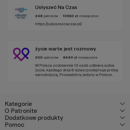
Usłyszeć Na Czas
248
patronów
10950
zł
miesięcznie
https://uslyszecnaczas.pl/
życie warte jest rozmowy
200
patronów
6440
zł
miesięcznie
W Polsce codziennie 13 osób odbiera sobie
życie, każdego dnia 6 dzieci podejmuje próbę
samobójczą. Prowadzimy jedyny w Polsce
serwis, gdzie udzielana jest bezpłatnie i
anonimowo pomoc online dla osób w
kryzysie samobójczym, po próbie
samobójczej, w żałobie i dla osób, które chcą
pomóc.
Kategorie
O Patronite
Dodatkowe produkty
Pomoc