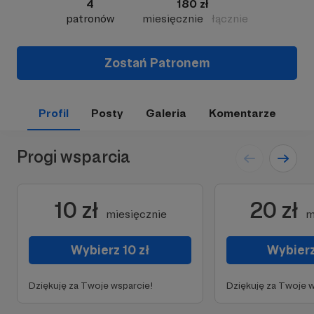
4
180 zł
patronów
miesięcznie
łącznie
Zostań Patronem
Profil
Posty
Galeria
Komentarze
Progi wsparcia
10 zł
20 zł
miesięcznie
m
Wybierz 10 zł
Wybierz
Dziękuję za Twoje wsparcie!
Dziękuję za Twoje w