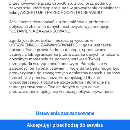
heretyckim aspekcie Zmierzchów. Dziękuję za to,
przechowywanie przez Crowd8 sp. z o.o. oraz podmioty
że słuchasz i wspierasz.
zewnętrzne, które wspierają nas w prowadzeniu działalności,
kliknij AKCEPTUJĘ I PRZECHODZĘ DO SERWISU.
Jeśli zechcesz (proszę zaznacz, jeśli wolisz
Jeśli chcesz dostosować lub zmienić swoje preferencje
dotyczące zbierania danych osobowych, wybierz opcję
anonimowo) masz miejsce na ścianie chwały na
"USTAWIENIA ZAAWANSOWANE".
mojej stronie, zaproszenie do wewnętrznej grupy
Zgoda jest dobrowolna i możesz ją wycofać w
Zmierzchowców oraz elektroniczne podarki, które
USTAWIENIACH ZAAWANSOWANYCH, gdzie jest także
tworzę dla słuchających osób. Plus masz
opisane Twoje prawo żądania dostępu, sprostowania,
usunięcia lub ograniczenia przetwarzania danych, a także w
bezpłatne wejście na comiesięczny webinar
dowolnym momencie za pomocą ustawień Twojej
Niedźwieckiej (szczegóły zawsze w newsletterze).
przeglądarki w urządzeniu końcowym. Pamiętaj, że w
zależności od Twoich ustawień, Twoje dane będą mogły być
przekazywane do zewnętrznych odbiorców danych z państw
trzecich tj. z państw spoza Europejskiego Obszaru
Patroni: 76
Limit: 90
Gospodarczego. Pozostałe szczegółowe informacje na
temat przetwarzania Twoich danych w tym celów
przetwarzania znajdują się w naszej polityce prywatności.
69 zł
miesięcznie
Ustawienia zaawansowane
Ten wybór oznacza, że jesteś Namiętną
Akceptuję i przechodzę do serwisu