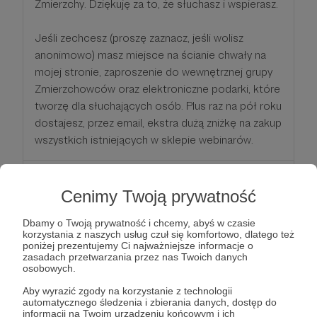
Zmierzchy. Dziękuję za to, że słuchasz i wspierasz.
Jeśli zechcesz (proszę zaznacz, jeśli wolisz
anonimowo) masz miejsce na ścianie chwały na
mojej stronie, zaproszenie do wewnętrznej grupy
Zmierzchowców oraz elektroniczne podarki, które
tworzę dla słuchających osób. Plus raz na pół roku
dostajesz, przez email, ekstra dużą zniżkę na zakup
wszystkich istniejących w sklepie webinarów.
Patroni: 84
Cenimy Twoją prywatność
Dbamy o Twoją prywatność i chcemy, abyś w czasie
korzystania z naszych usług czuł się komfortowo, dlatego też
44 zł
miesięcznie
poniżej prezentujemy Ci najważniejsze informacje o
zasadach przetwarzania przez nas Twoich danych
osobowych.
Czterdzieści i cztery to jest mistrzowskie
Aby wyrazić zgody na korzystanie z technologii
rozdanie. Najwyraźniej rozsmakowałaś_łeś się w
automatycznego śledzenia i zbierania danych, dostęp do
informacji na Twoim urządzeniu końcowym i ich