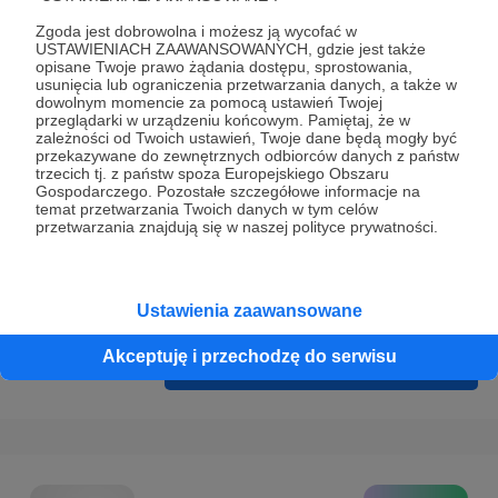
Prywatności
.
Zgoda jest dobrowolna i możesz ją wycofać w
* Wyrażam zgodę na przetwarzanie moich danych
USTAWIENIACH ZAAWANSOWANYCH, gdzie jest także
opisane Twoje prawo żądania dostępu, sprostowania,
osobowych podanych w formularzu rejestracyjnym w celu
usunięcia lub ograniczenia przetwarzania danych, a także w
prawidłowego świadczenia usług serwisu Patronite.
dowolnym momencie za pomocą ustawień Twojej
przeglądarki w urządzeniu końcowym. Pamiętaj, że w
zależności od Twoich ustawień, Twoje dane będą mogły być
Wyrażam zgodę na otrzymywanie drogą elektroniczną
przekazywane do zewnętrznych odbiorców danych z państw
informacji handlowych - newslettera. Opcja ta może zostać
trzecich tj. z państw spoza Europejskiego Obszaru
Gospodarczego. Pozostałe szczegółowe informacje na
zmieniona w ustawieniach konta.
temat przetwarzania Twoich danych w tym celów
przetwarzania znajdują się w naszej polityce prywatności.
Ustawienia zaawansowane
Akceptuję i przechodzę do serwisu
Cofnij
Zarejestruj się i przejdź dalej