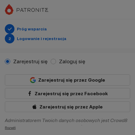
Próg wsparcia
2
Logowanie i rejestracja
Zarejestruj się
Zaloguj się
Zarejestruj się przez Google
Zarejestruj się przez Facebook
Zarejestruj się przez Apple
Administratorem Twoich danych osobowych jest Crowd8
sp. z o.o. z siedziba w Warszawie, ul. Żwirki i Wigury 16, 02-
Rozwiń
092 Warszawa. Twoje dane osobowe będą przetwarzane w