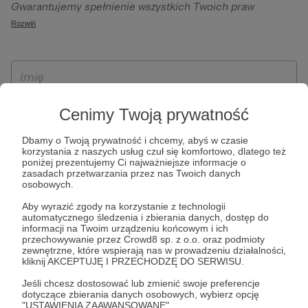
Gwarantujemy spełnienie wszystkich Twoich praw
szczególności w celu wykonania umowy zawartej z Tobą, w
wynikających z ogólnego rozporządzenia o ochronie
Rozwiń
tym do umożliwienia świadczenia usługi drogą
danych, tj. prawo dostępu, sprostowania oraz usunięcia
elektroniczną oraz pełnego korzystania z platformy
Twoich danych, ograniczenia ich przetwarzania, prawo do
Patronite.pl, w tym możliwości dokonywania oraz
ich przenoszenia, niepodlegania zautomatyzowanemu
otrzymywania wsparcia na naszej platformie oraz
podejmowaniu decyzji, w tym profilowaniu, a także prawo
dokonywania płatności.
wyrażenia sprzeciwu wobec przetwarzania Twoich danych
Cenimy Twoją prywatność
osobowych. Rejestracja dla osób niepełnoletnich możliwa
jest po przekazaniu podpisanego formularza "Zgodna na
Dbamy o Twoją prywatność i chcemy, abyś w czasie
korzystania z naszych usług czuł się komfortowo, dlatego też
założenie konta przez osobę niepełnoletnią", formularz
poniżej prezentujemy Ci najważniejsze informacje o
dostępny jest na stronie regulaminu Patronite.pl.
zasadach przetwarzania przez nas Twoich danych
osobowych.
Aby wyrazić zgody na korzystanie z technologii
automatycznego śledzenia i zbierania danych, dostęp do
informacji na Twoim urządzeniu końcowym i ich
przechowywanie przez Crowd8 sp. z o.o. oraz podmioty
zewnętrzne, które wspierają nas w prowadzeniu działalności,
kliknij AKCEPTUJĘ I PRZECHODZĘ DO SERWISU.
Jeśli chcesz dostosować lub zmienić swoje preferencje
* Zapoznałem się i akceptuję
Regulamin
serwisu oraz
Politykę
dotyczące zbierania danych osobowych, wybierz opcję
"USTAWIENIA ZAAWANSOWANE".