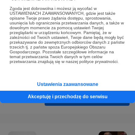
Prywatności
.
Zgoda jest dobrowolna i możesz ją wycofać w
* Wyrażam zgodę na przetwarzanie moich danych
USTAWIENIACH ZAAWANSOWANYCH, gdzie jest także
opisane Twoje prawo żądania dostępu, sprostowania,
osobowych podanych w formularzu rejestracyjnym w celu
usunięcia lub ograniczenia przetwarzania danych, a także w
prawidłowego świadczenia usług serwisu Patronite.
dowolnym momencie za pomocą ustawień Twojej
przeglądarki w urządzeniu końcowym. Pamiętaj, że w
zależności od Twoich ustawień, Twoje dane będą mogły być
Wyrażam zgodę na otrzymywanie drogą elektroniczną
przekazywane do zewnętrznych odbiorców danych z państw
informacji handlowych - newslettera. Opcja ta może zostać
trzecich tj. z państw spoza Europejskiego Obszaru
Gospodarczego. Pozostałe szczegółowe informacje na
zmieniona w ustawieniach konta.
temat przetwarzania Twoich danych w tym celów
przetwarzania znajdują się w naszej polityce prywatności.
Ustawienia zaawansowane
Akceptuję i przechodzę do serwisu
Cofnij
Zarejestruj się i przejdź dalej