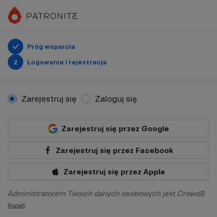
Próg wsparcia
2
Logowanie i rejestracja
Zarejestruj się
Zaloguj się
Zarejestruj się przez Google
Zarejestruj się przez Facebook
Zarejestruj się przez Apple
Administratorem Twoich danych osobowych jest Crowd8
sp. z o.o. z siedziba w Warszawie, ul. Żwirki i Wigury 16, 02-
Rozwiń
092 Warszawa. Twoje dane osobowe będą przetwarzane w