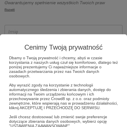
Gwarantujemy spełnienie wszystkich Twoich praw
szczególności w celu wykonania umowy zawartej z Tobą, w
wynikających z ogólnego rozporządzenia o ochronie
Rozwiń
tym do umożliwienia świadczenia usługi drogą
danych, tj. prawo dostępu, sprostowania oraz usunięcia
elektroniczną oraz pełnego korzystania z platformy
Twoich danych, ograniczenia ich przetwarzania, prawo do
Patronite.pl, w tym możliwości dokonywania oraz
ich przenoszenia, niepodlegania zautomatyzowanemu
otrzymywania wsparcia na naszej platformie oraz
podejmowaniu decyzji, w tym profilowaniu, a także prawo
dokonywania płatności.
wyrażenia sprzeciwu wobec przetwarzania Twoich danych
Cenimy Twoją prywatność
osobowych. Rejestracja dla osób niepełnoletnich możliwa
jest po przekazaniu podpisanego formularza "Zgodna na
Dbamy o Twoją prywatność i chcemy, abyś w czasie
korzystania z naszych usług czuł się komfortowo, dlatego też
założenie konta przez osobę niepełnoletnią", formularz
poniżej prezentujemy Ci najważniejsze informacje o
dostępny jest na stronie regulaminu Patronite.pl.
zasadach przetwarzania przez nas Twoich danych
osobowych.
Aby wyrazić zgody na korzystanie z technologii
automatycznego śledzenia i zbierania danych, dostęp do
informacji na Twoim urządzeniu końcowym i ich
przechowywanie przez Crowd8 sp. z o.o. oraz podmioty
zewnętrzne, które wspierają nas w prowadzeniu działalności,
kliknij AKCEPTUJĘ I PRZECHODZĘ DO SERWISU.
Jeśli chcesz dostosować lub zmienić swoje preferencje
* Zapoznałem się i akceptuję
Regulamin
serwisu oraz
Politykę
dotyczące zbierania danych osobowych, wybierz opcję
"USTAWIENIA ZAAWANSOWANE".