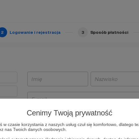
2
Logowanie i rejestracja
3
Sposób płatności
Cenimy Twoją prywatność
t
w czasie korzystania z naszych usług czuł się komfortowo, dlatego te
i i
zez nas Twoich danych osobowych.
owe będą
aw