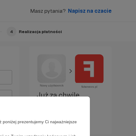
Masz pytania?
Napisz na czacie
4
Realizacja płatności
Nowy użytkownik
fakenews.pl
Już za chwilę
zostaniesz
Patronem!
ż poniżej prezentujemy Ci najważniejsze