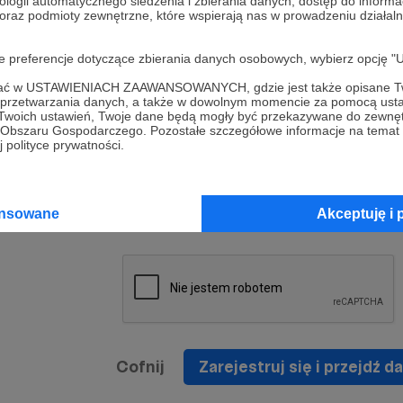
ologii automatycznego śledzenia i zbierania danych, dostęp do inform
a umowy
nie
 oraz podmioty zewnętrzne, które wspierają nas w prowadzeniu dział
nia
nięcia
nia z
* Zapoznałem się i akceptuję
Regulamin
serwisu oraz
prawo
oje preferencje dotyczące zbierania danych osobowych, wybierz op
wania
Politykę Prywatności
.
zowanemu
ofać w USTAWIENIACH ZAAWANSOWANYCH, gdzie jest także opisane Tw
 oraz
że prawo
a przetwarzania danych, a także w dowolnym momencie za pomocą usta
* Wyrażam zgodę na przetwarzanie moich danych
 Twoich ustawień, Twoje dane będą mogły być przekazywane do zewnę
h
osobowych podanych w formularzu rejestracyjnym w
go Obszaru Gospodarczego. Pozostałe szczegółowe informacje na temat
 polityce prywatności.
prawidłowego świadczenia usług serwisu Patronite.
Wyrażam zgodę na otrzymywanie drogą elektronicz
nta
informacji handlowych - newslettera. Opcja ta może
jest na
ansowane
Akceptuję i 
zmieniona w ustawieniach konta.
Cofnij
Zarejestruj się i przejdź da