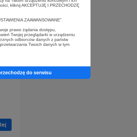
acji na Twoim urządzeniu końcowym i ich
alności, kliknij AKCEPTUJĘ I PRZECHODZĘ
cję "USTAWIENIA ZAAWANSOWANE".
oje prawo żądania dostępu,
wień Twojej przeglądarki w urządzeniu
trznych odbiorców danych z państw
 celu
 przetwarzania Twoich danych w tym
ną
 zostać
przechodzę do serwisu
lej