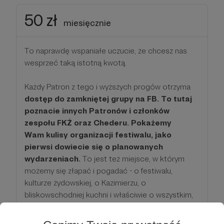
50 zł
miesięcznie
To naprawdę wspaniałe uczucie, że chcesz nas
wesprzeć taką istotną kwotą.
Każdy Patron z tego i wyższych progów otrzyma
dostęp do zamkniętej grupy na FB. To tutaj
poznacie innych Patronów i członków
zespołu FKŻ oraz Chederu. Pokażemy
Wam kulisy organizacji festiwalu, jako
pierwsi dowiecie się o planowanych
wydarzeniach.
To jest też miejsce, w którym
możemy się złapać i pogadać - o festiwalu,
kulturze żydowskiej, o Kazimierzu, o
bliskowschodniej kuchni i właściwie o wszystkim,
co przyjdzie Wam do głowy.