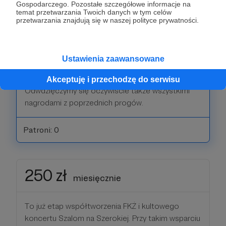
Gospodarczego. Pozostałe szczegółowe informacje na
temat przetwarzania Twoich danych w tym celów
W ramach podziękowania dostaniecie
przetwarzania znajdują się w naszej polityce prywatności.
pierwszeństwo w zakupie biletów na wydarzenia
FKŻ. Większość z nich wyprzedaje się już w dniu
ogłoszenia sprzedaży, ale Wy będziecie mieli
Ustawienia zaawansowane
możliwość kupienia ich przed innymi.
Akceptuję i przechodzę do serwisu
Odwdzięczymy się oczywiście także wszystkimi
nagrodami z poprzednich progów.
Patroni: 0
250 zł
miesięcznie
To już etap współtworzenia FKŻ i kultowego
koncertu Szalom na Szerokiej. Przy takim wsparciu