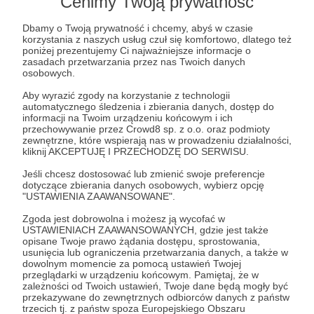
Cenimy Twoją prywatność
Dodatkowo
wyślemy do Was pocztówkę z
Izraela, Berlina lub Stanów, kiedy tylko
Dbamy o Twoją prywatność i chcemy, abyś w czasie
korzystania z naszych usług czuł się komfortowo, dlatego też
znowu się tam wybierzemy.
poniżej prezentujemy Ci najważniejsze informacje o
Zdradzimy Wam w kilku słowach (jak to na
zasadach przetwarzania przez nas Twoich danych
osobowych.
pocztówkach), co tam właściwie robimy!
Aby wyrazić zgody na korzystanie z technologii
automatycznego śledzenia i zbierania danych, dostęp do
Oczywiście należą się Wam też wszystkie wyrazy
informacji na Twoim urządzeniu końcowym i ich
naszej wdzięczności z poprzednich progów.
przechowywanie przez Crowd8 sp. z o.o. oraz podmioty
zewnętrzne, które wspierają nas w prowadzeniu działalności,
kliknij AKCEPTUJĘ I PRZECHODZĘ DO SERWISU.
Patroni: 2
Jeśli chcesz dostosować lub zmienić swoje preferencje
dotyczące zbierania danych osobowych, wybierz opcję
"USTAWIENIA ZAAWANSOWANE".
Zgoda jest dobrowolna i możesz ją wycofać w
100 zł
USTAWIENIACH ZAAWANSOWANYCH, gdzie jest także
miesięcznie
opisane Twoje prawo żądania dostępu, sprostowania,
usunięcia lub ograniczenia przetwarzania danych, a także w
dowolnym momencie za pomocą ustawień Twojej
Wow! Ta kwota to już naprawdę bardzo
przeglądarki w urządzeniu końcowym. Pamiętaj, że w
zależności od Twoich ustawień, Twoje dane będą mogły być
odczuwalne wsparcie - wykorzystamy to najlepiej,
przekazywane do zewnętrznych odbiorców danych z państw
jak potrafimy.
trzecich tj. z państw spoza Europejskiego Obszaru