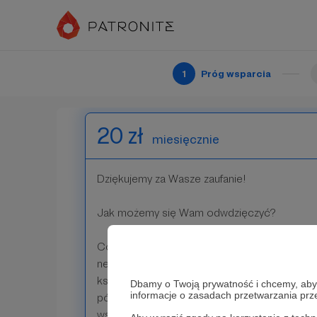
Jesteśmy dumni, że chcesz być częścią FKŻ! 
Dziękujemy!
Patroni: 0
1
Próg wsparcia
20 zł
miesięcznie
Dziękujemy za Wasze zaufanie!
Jak możemy się Wam odwdzięczyć?
Co powiecie na to, że będziecie otrzymywać
newsletter, w którym podzielmy z Wami naszy
książkami, muzyką, filmami, działaniami artys
Dbamy o Twoją prywatność i chcemy, abyś 
informacje o zasadach przetwarzania pr
później oś programową FKŻ. Jako pierwsi dow
wszystkiego o koncercie Szalom 2024. Będą