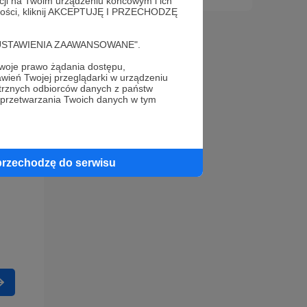
acji na Twoim urządzeniu końcowym i ich
alności, kliknij AKCEPTUJĘ I PRZECHODZĘ
cję "USTAWIENIA ZAAWANSOWANE".
oje prawo żądania dostępu,
wień Twojej przeglądarki w urządzeniu
trznych odbiorców danych z państw
 przetwarzania Twoich danych w tym
przechodzę do serwisu