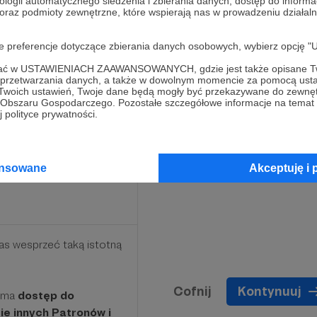
ologii automatycznego śledzenia i zbierania danych, dostęp do inform
 oraz podmioty zewnętrzne, które wspierają nas w prowadzeniu dział
większej scenie
 na świecie.
oje preferencje dotyczące zbierania danych osobowych, wybierz op
ie pytań, na które
ofać w USTAWIENIACH ZAAWANSOWANYCH, gdzie jest także opisane Tw
a przetwarzania danych, a także w dowolnym momencie za pomocą usta
o taki nasz newsletter,
 Twoich ustawień, Twoje dane będą mogły być przekazywane do zewnę
dycyjnym zbiorem newsów).
go Obszaru Gospodarczego. Pozostałe szczegółowe informacje na temat
 polityce prywatności.
ansowane
Akceptuję i 
as wesprzeć taką istotną
Cofnij
Kontynuuj
zyma
dostęp do
ie innych Patronów i