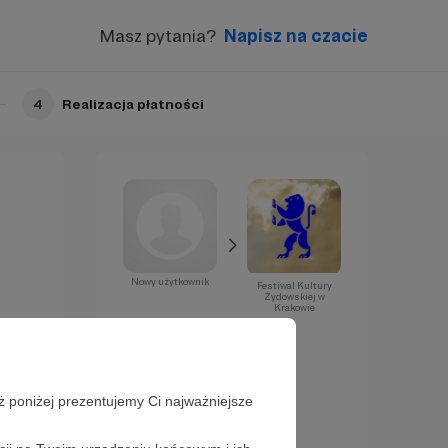
Masz pytania?
Napisz na czacie
4
Realizacja płatności
Nowy użytkownik
Festiwal Kultury
Żydowskiej w
Krakowie
Już za chwilę
zostaniesz
Patronem!
ż poniżej prezentujemy Ci najważniejsze