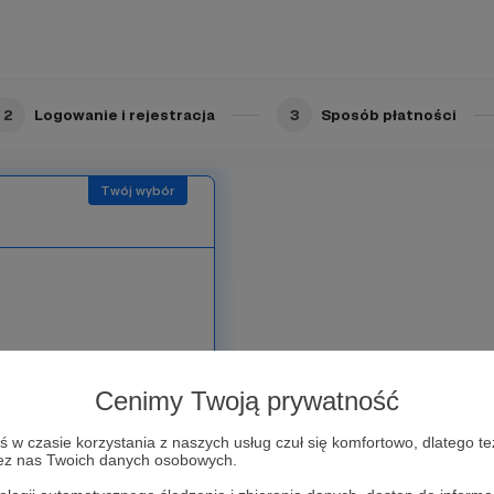
To dla nas wiele znaczy.
2
Logowanie i rejestracja
3
Sposób płatności
 od nas specjalny
Cenimy Twoją prywatność
mi inspiracjami —
tycznymi, które tworzą
w czasie korzystania z naszych usług czuł się komfortowo, dlatego te
zez nas Twoich danych osobowych.
iecie się też
 też bonusy związane z