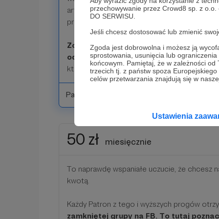
Aby wyrazić zgody na korzystanie z techn
przechowywanie przez Crowd8 sp. z o.o.
artystami, którzy w tym roku wystąpią na naj
DO SERWISU.
prezentującej współczesną muzykę żydowską
Jeśli chcesz dostosować lub zmienić sw
Zostawimy Wam też miejsce na zadawan
Zgoda jest dobrowolna i możesz ją wyc
sprostowania, usunięcia lub ograniczeni
odpowiedź otrzymacie w liście od FKŻ
(t
końcowym. Pamiętaj, że w zależności od
który jest bardziej osobistym listem niż tra
trzecich tj. z państw spoza Europejskie
celów przetwarzania znajdują się w naszej
Patroni: 0
Ustawienia zaaw
50 zł
miesięcznie
To naprawdę wspaniałe uczucie, że chcesz n
kwotą.
Każdy Patron z tego i wyższych progów otr
zamkniętej grupy na FB. To tutaj poznac