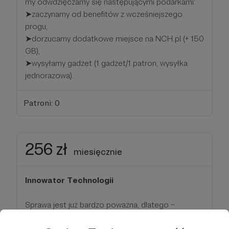
my odwdzięczamy się następującymi podarkami:
➤zaczynamy od benefitów z wcześniejszego
progu,
➤dorzucamy dodatkowe miejsce na NCH.pl (+ 150
GB),
➤wysyłamy gadżet (1 gadżet/1 patron; wysyłka
jednorazowa).
Patroni: 0
256 zł
miesięcznie
Innowator Technologii
Sprawa jest już bardzo poważna, dlatego –
oczywiście w obecności Jej Wysokości sztucznej