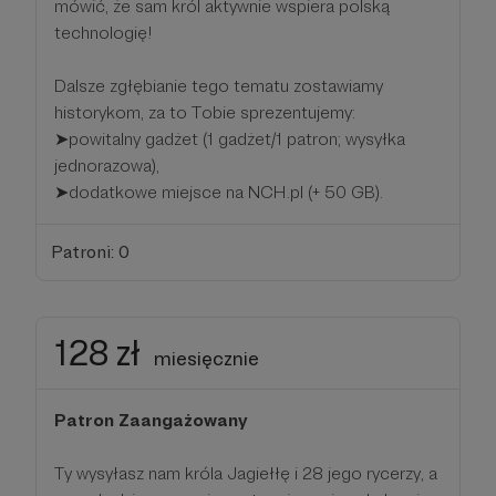
mówić, że sam król aktywnie wspiera polską
technologię!
Dalsze zgłębianie tego tematu zostawiamy
historykom, za to Tobie sprezentujemy:
➤powitalny gadżet (1 gadżet/1 patron; wysyłka
jednorazowa),
➤dodatkowe miejsce na NCH.pl (+ 50 GB).
Patroni: 0
128 zł
miesięcznie
Patron Zaangażowany
Ty wysyłasz nam króla Jagiełłę i 28 jego rycerzy, a