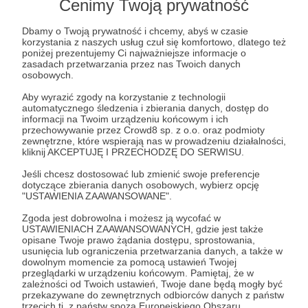
inteligencji i dostojnych serwerów – mianujemy Cię
Cenimy Twoją prywatność
Innowatorem Technologii.
Dbamy o Twoją prywatność i chcemy, abyś w czasie
korzystania z naszych usług czuł się komfortowo, dlatego też
Ten tytuł uprawnia do:
poniżej prezentujemy Ci najważniejsze informacje o
zasadach przetwarzania przez nas Twoich danych
➤zgarnięcia benefitów z poprzednich progów,
osobowych.
➤otrzymania dostępu do zamkniętych środowisk
Aby wyrazić zgody na korzystanie z technologii
testowych i beta wersji projektów przed ich
automatycznego śledzenia i zbierania danych, dostęp do
publicznym uruchomieniem.
informacji na Twoim urządzeniu końcowym i ich
przechowywanie przez Crowd8 sp. z o.o. oraz podmioty
zewnętrzne, które wspierają nas w prowadzeniu działalności,
kliknij AKCEPTUJĘ I PRZECHODZĘ DO SERWISU.
Patroni: 0
Limit: 50
Jeśli chcesz dostosować lub zmienić swoje preferencje
dotyczące zbierania danych osobowych, wybierz opcję
"USTAWIENIA ZAAWANSOWANE".
512 zł
miesięcznie
Zgoda jest dobrowolna i możesz ją wycofać w
USTAWIENIACH ZAAWANSOWANYCH, gdzie jest także
opisane Twoje prawo żądania dostępu, sprostowania,
usunięcia lub ograniczenia przetwarzania danych, a także w
Patron Ekskluzywny
dowolnym momencie za pomocą ustawień Twojej
przeglądarki w urządzeniu końcowym. Pamiętaj, że w
zależności od Twoich ustawień, Twoje dane będą mogły być
Każdy z nas trzymał w ręce 12 zł, ale w przypadku
przekazywane do zewnętrznych odbiorców danych z państw
banknotu o nominale 500 zł sprawy mają się
trzecich tj. z państw spoza Europejskiego Obszaru