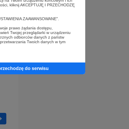
acji na Twoim urządzeniu końcowym i ich
alności, kliknij AKCEPTUJĘ I PRZECHODZĘ
cję "USTAWIENIA ZAAWANSOWANE".
oje prawo żądania dostępu,
wień Twojej przeglądarki w urządzeniu
trznych odbiorców danych z państw
 przetwarzania Twoich danych w tym
przechodzę do serwisu