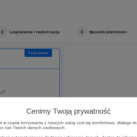
 nazwiska/nazwy Patrona.
Limit: 10
2
Logowanie i rejestracja
3
Sposób płatności
ka?
óra jest tobą
Cenimy Twoją prywatność
nkretne działania, dzięki
w czasie korzystania z naszych usług czuł się komfortowo, dlatego te
zez nas Twoich danych osobowych.