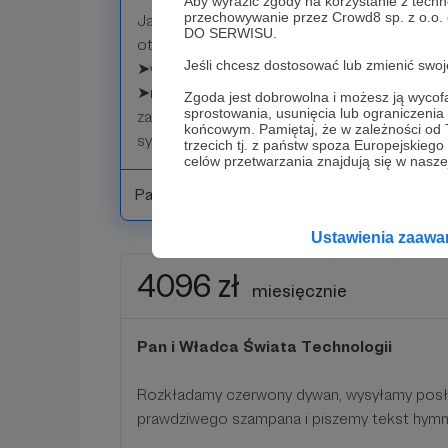
Aby wyrazić zgody na korzystanie z techn
przechowywanie przez Crowd8 sp. z o.o.
Jako nasz wspaniały, wielmożny i czcigodny
DO SERWISU.
otrzymasz:
Jeśli chcesz dostosować lub zmienić sw
➤wszystkie dotychczas wymienione benefity
➤możliwość odbycia indywidualnej konsultacj
Zgoda jest dobrowolna i możesz ją wyc
sprostowania, usunięcia lub ograniczeni
zakresie infrastruktury hostingowej, projekto
końcowym. Pamiętaj, że w zależności od
systemów informatycznych).
trzecich tj. z państw spoza Europejskie
celów przetwarzania znajdują się w naszej
Patroni: 0
Ustawienia zaaw
4096 zł
miesięcznie
Pan i Władca Świata Technologii
Rozkładamy czerwony dywan, wysyłamy posł
prawdziwego szampana i piszemy tekst hymn