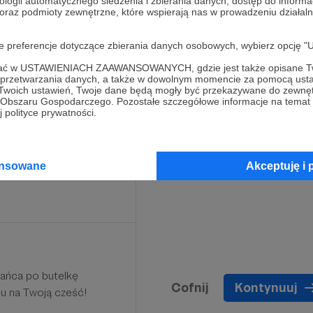
ologii automatycznego śledzenia i zbierania danych, dostęp do inform
 oraz podmioty zewnętrzne, które wspierają nas w prowadzeniu dział
 Mecenas Technologii
oje preferencje dotyczące zbierania danych osobowych, wybierz op
,
i z FTdL (np. doradztwo w
ofać w USTAWIENIACH ZAAWANSOWANYCH, gdzie jest także opisane Tw
a przetwarzania danych, a także w dowolnym momencie za pomocą usta
wania i wdrażania
 Twoich ustawień, Twoje dane będą mogły być przekazywane do zewnę
go Obszaru Gospodarczego. Pozostałe szczegółowe informacje na temat
 polityce prywatności.
Limit: 5
ansowane
Akceptuję i 
ańca po butelkę
Cofnij
Kontynuuj
u na Twoją cześć!