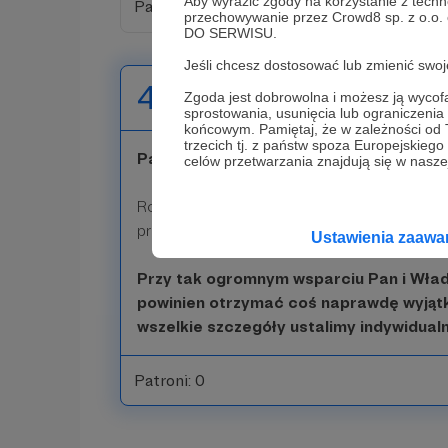
Aby wyrazić zgody na korzystanie z techn
Patroni: 0
przechowywanie przez Crowd8 sp. z o.o.
DO SERWISU.
Jeśli chcesz dostosować lub zmienić sw
4096 zł
Zgoda jest dobrowolna i możesz ją wyc
miesięcznie
sprostowania, usunięcia lub ograniczeni
końcowym. Pamiętaj, że w zależności od
trzecich tj. z państw spoza Europejskie
Pan i Władca Świata Technologii
celów przetwarzania znajdują się w naszej
Rozkładamy czerwony dywan, wysyłamy posł
prawdziwego szampana i piszemy tekst hymn
Ustawienia zaaw
Przy tak ogromnym wsparciu Pan i Wład
powinien otrzymać coś naprawdę wyjąt
wszelkie szczegóły ustalimy indywidualn
Patroni: 0