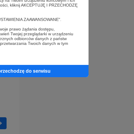
acji na Twoim urządzeniu końcowym i ich
alności, kliknij AKCEPTUJĘ I PRZECHODZĘ
cję "USTAWIENIA ZAAWANSOWANE".
oje prawo żądania dostępu,
wień Twojej przeglądarki w urządzeniu
trznych odbiorców danych z państw
 przetwarzania Twoich danych w tym
przechodzę do serwisu