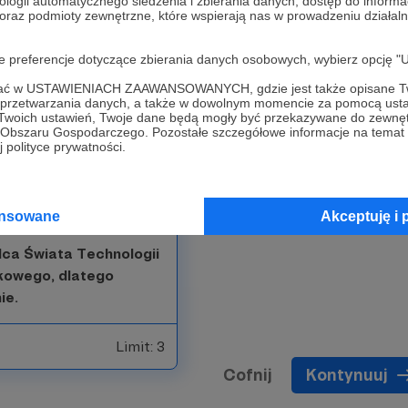
ologii automatycznego śledzenia i zbierania danych, dostęp do inform
Limit: 5
 oraz podmioty zewnętrzne, które wspierają nas w prowadzeniu dział
oje preferencje dotyczące zbierania danych osobowych, wybierz op
ofać w USTAWIENIACH ZAAWANSOWANYCH, gdzie jest także opisane Tw
a przetwarzania danych, a także w dowolnym momencie za pomocą usta
 Twoich ustawień, Twoje dane będą mogły być przekazywane do zewnę
go Obszaru Gospodarczego. Pozostałe szczegółowe informacje na temat
 polityce prywatności.
ańca po butelkę
u na Twoją cześć!
ansowane
Akceptuję i 
ca Świata Technologii
kowego, dlatego
ie.
Limit: 3
Cofnij
Kontynuuj