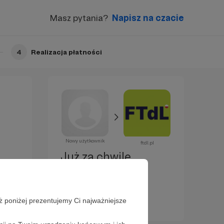
Masz pytania?
Napisz na czacie
4
Realizacja płatności
Nowy użytkownik
ftdl.pl
Już za chwilę
zostaniesz
Patronem!
ż poniżej prezentujemy Ci najważniejsze