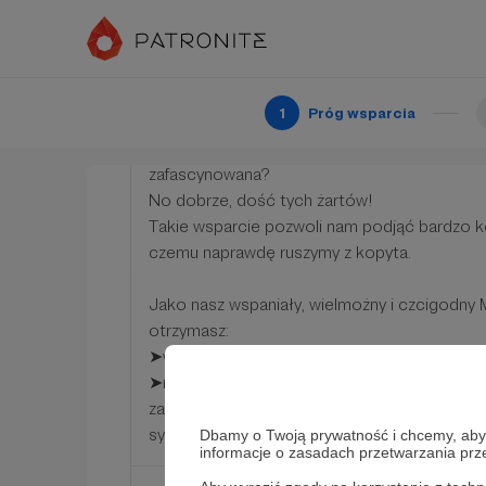
2048 zł
miesięcznie
Mecenas Technologii
1
Próg wsparcia
Sztuczna inteligencjo, to ty? To twoja spraw
Odkryłaś, że jest taka krakowska fundacja, kt
zafascynowana?
No dobrze, dość tych żartów!
Takie wsparcie pozwoli nam podjąć bardzo ko
czemu naprawdę ruszymy z kopyta.
Jako nasz wspaniały, wielmożny i czcigodny
otrzymasz:
➤wszystkie dotychczas wymienione benefity
➤możliwość odbycia indywidualnej konsultacj
zakresie infrastruktury hostingowej, projekto
systemów informatycznych).
Dbamy o Twoją prywatność i chcemy, abyś 
informacje o zasadach przetwarzania pr