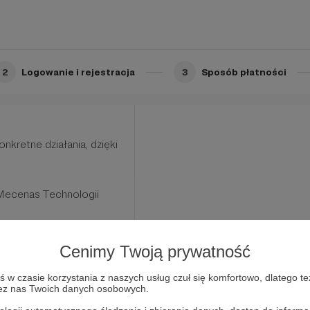
2
Logowanie i rejestracja
3
Sposób płatności
ka?
óra jest tobą
nkretne działania, dzięki
 Mecenas Technologii
,
i z FTdL (np. doradztwo w
Cenimy Twoją prywatność
wania i wdrażania
w czasie korzystania z naszych usług czuł się komfortowo, dlatego te
zez nas Twoich danych osobowych.