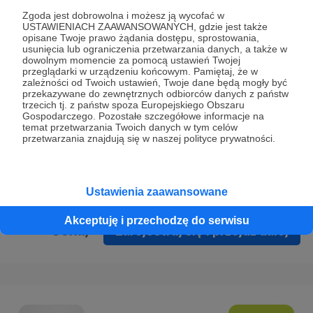
Prywatności
.
Zgoda jest dobrowolna i możesz ją wycofać w
USTAWIENIACH ZAAWANSOWANYCH, gdzie jest także
* Wyrażam zgodę na przetwarzanie moich danych
opisane Twoje prawo żądania dostępu, sprostowania,
osobowych podanych w formularzu rejestracyjnym w celu
usunięcia lub ograniczenia przetwarzania danych, a także w
dowolnym momencie za pomocą ustawień Twojej
prawidłowego świadczenia usług serwisu Patronite.
przeglądarki w urządzeniu końcowym. Pamiętaj, że w
zależności od Twoich ustawień, Twoje dane będą mogły być
Wyrażam zgodę na otrzymywanie drogą elektroniczną
przekazywane do zewnętrznych odbiorców danych z państw
trzecich tj. z państw spoza Europejskiego Obszaru
informacji handlowych - newslettera. Opcja ta może zostać
Gospodarczego. Pozostałe szczegółowe informacje na
zmieniona w ustawieniach konta.
temat przetwarzania Twoich danych w tym celów
przetwarzania znajdują się w naszej polityce prywatności.
Ustawienia zaawansowane
Akceptuję i przechodzę do serwisu
Cofnij
Zarejestruj się i przejdź dalej