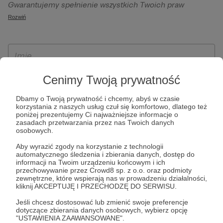
Gwarantujemy spełnienie wszystkich Twoich praw
szczególności w celu wykonania umowy zawartej z Tobą, w
wynikających z ogólnego rozporządzenia o ochronie
Rozwiń
tym do umożliwienia świadczenia usługi drogą
danych, tj. prawo dostępu, sprostowania oraz usunięcia
elektroniczną oraz pełnego korzystania z platformy
Twoich danych, ograniczenia ich przetwarzania, prawo do
Patronite.pl, w tym możliwości dokonywania oraz
ich przenoszenia, niepodlegania zautomatyzowanemu
otrzymywania wsparcia na naszej platformie oraz
podejmowaniu decyzji, w tym profilowaniu, a także prawo
dokonywania płatności.
wyrażenia sprzeciwu wobec przetwarzania Twoich danych
Cenimy Twoją prywatność
osobowych. Rejestracja dla osób niepełnoletnich możliwa
Dbamy o Twoją prywatność i chcemy, abyś w czasie
jest po przekazaniu podpisanego formularza "Zgodna na
korzystania z naszych usług czuł się komfortowo, dlatego też
założenie konta przez osobę niepełnoletnią", formularz
poniżej prezentujemy Ci najważniejsze informacje o
zasadach przetwarzania przez nas Twoich danych
dostępny jest na stronie regulaminu Patronite.pl.
osobowych.
Aby wyrazić zgody na korzystanie z technologii
automatycznego śledzenia i zbierania danych, dostęp do
informacji na Twoim urządzeniu końcowym i ich
przechowywanie przez Crowd8 sp. z o.o. oraz podmioty
zewnętrzne, które wspierają nas w prowadzeniu działalności,
kliknij AKCEPTUJĘ I PRZECHODZĘ DO SERWISU.
Jeśli chcesz dostosować lub zmienić swoje preferencje
dotyczące zbierania danych osobowych, wybierz opcję
* Zapoznałem się i akceptuję
Regulamin
serwisu oraz
Politykę
"USTAWIENIA ZAAWANSOWANE".