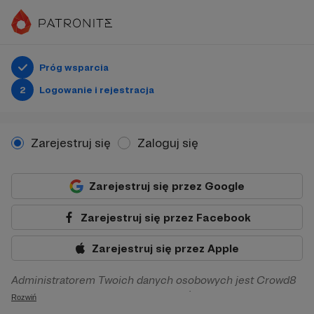
Próg wsparcia
2
Logowanie i rejestracja
Zarejestruj się
Zaloguj się
Zarejestruj się przez Google
Zarejestruj się przez Facebook
Zarejestruj się przez Apple
Administratorem Twoich danych osobowych jest Crowd8
sp. z o.o. z siedziba w Warszawie, ul. Żwirki i Wigury 16, 02-
Rozwiń
092 Warszawa. Twoje dane osobowe będą przetwarzane w