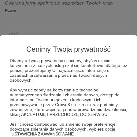
Gwarantujemy spełnienie wszystkich Twoich praw
szczególności w celu wykonania umowy zawartej z Tobą, w
wynikających z ogólnego rozporządzenia o ochronie
Rozwiń
tym do umożliwienia świadczenia usługi drogą
danych, tj. prawo dostępu, sprostowania oraz usunięcia
elektroniczną oraz pełnego korzystania z platformy
Twoich danych, ograniczenia ich przetwarzania, prawo do
Patronite.pl, w tym możliwości dokonywania oraz
ich przenoszenia, niepodlegania zautomatyzowanemu
otrzymywania wsparcia na naszej platformie oraz
podejmowaniu decyzji, w tym profilowaniu, a także prawo
dokonywania płatności.
wyrażenia sprzeciwu wobec przetwarzania Twoich danych
Cenimy Twoją prywatność
osobowych. Rejestracja dla osób niepełnoletnich możliwa
Dbamy o Twoją prywatność i chcemy, abyś w czasie
jest po przekazaniu podpisanego formularza "Zgodna na
korzystania z naszych usług czuł się komfortowo, dlatego też
założenie konta przez osobę niepełnoletnią", formularz
poniżej prezentujemy Ci najważniejsze informacje o
zasadach przetwarzania przez nas Twoich danych
dostępny jest na stronie regulaminu Patronite.pl.
osobowych.
Aby wyrazić zgody na korzystanie z technologii
automatycznego śledzenia i zbierania danych, dostęp do
informacji na Twoim urządzeniu końcowym i ich
przechowywanie przez Crowd8 sp. z o.o. oraz podmioty
zewnętrzne, które wspierają nas w prowadzeniu działalności,
kliknij AKCEPTUJĘ I PRZECHODZĘ DO SERWISU.
Jeśli chcesz dostosować lub zmienić swoje preferencje
dotyczące zbierania danych osobowych, wybierz opcję
* Zapoznałem się i akceptuję
Regulamin
serwisu oraz
Politykę
"USTAWIENIA ZAAWANSOWANE".