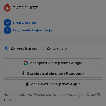
Próg wsparcia
2
Logowanie i rejestracja
Zarejestruj się
Zaloguj się
Zarejestruj się przez Google
Zarejestruj się przez Facebook
Zarejestruj się przez Apple
Administratorem Twoich danych osobowych jest Crowd8
sp. z o.o. z siedziba w Warszawie, ul. Żwirki i Wigury 16, 02-
Rozwiń
092 Warszawa. Twoje dane osobowe będą przetwarzane w