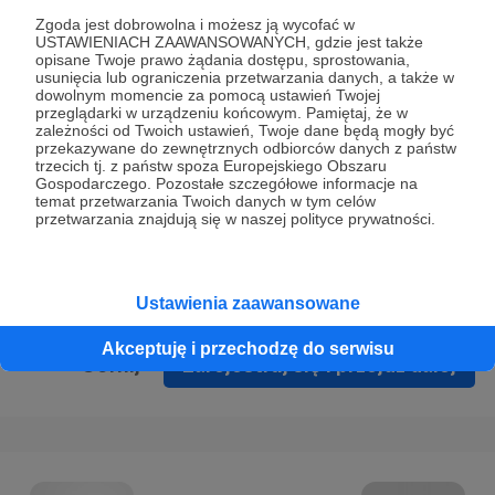
Prywatności
.
Zgoda jest dobrowolna i możesz ją wycofać w
USTAWIENIACH ZAAWANSOWANYCH, gdzie jest także
* Wyrażam zgodę na przetwarzanie moich danych
opisane Twoje prawo żądania dostępu, sprostowania,
osobowych podanych w formularzu rejestracyjnym w celu
usunięcia lub ograniczenia przetwarzania danych, a także w
dowolnym momencie za pomocą ustawień Twojej
prawidłowego świadczenia usług serwisu Patronite.
przeglądarki w urządzeniu końcowym. Pamiętaj, że w
zależności od Twoich ustawień, Twoje dane będą mogły być
Wyrażam zgodę na otrzymywanie drogą elektroniczną
przekazywane do zewnętrznych odbiorców danych z państw
trzecich tj. z państw spoza Europejskiego Obszaru
informacji handlowych - newslettera. Opcja ta może zostać
Gospodarczego. Pozostałe szczegółowe informacje na
zmieniona w ustawieniach konta.
temat przetwarzania Twoich danych w tym celów
przetwarzania znajdują się w naszej polityce prywatności.
Ustawienia zaawansowane
Akceptuję i przechodzę do serwisu
Cofnij
Zarejestruj się i przejdź dalej