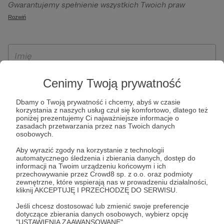
Gwarantujemy spełnienie wszystkich Twoich praw
szczególności w celu wykonania umowy zawartej z Tobą, w
wynikających z ogólnego rozporządzenia o ochronie
Rozwiń
tym do umożliwienia świadczenia usługi drogą
danych, tj. prawo dostępu, sprostowania oraz usunięcia
elektroniczną oraz pełnego korzystania z platformy
Twoich danych, ograniczenia ich przetwarzania, prawo do
Patronite.pl, w tym możliwości dokonywania oraz
ich przenoszenia, niepodlegania zautomatyzowanemu
otrzymywania wsparcia na naszej platformie oraz
podejmowaniu decyzji, w tym profilowaniu, a także prawo
dokonywania płatności.
wyrażenia sprzeciwu wobec przetwarzania Twoich danych
Cenimy Twoją prywatność
osobowych. Rejestracja dla osób niepełnoletnich możliwa
jest po przekazaniu podpisanego formularza "Zgodna na
Dbamy o Twoją prywatność i chcemy, abyś w czasie
korzystania z naszych usług czuł się komfortowo, dlatego też
założenie konta przez osobę niepełnoletnią", formularz
poniżej prezentujemy Ci najważniejsze informacje o
dostępny jest na stronie regulaminu Patronite.pl.
zasadach przetwarzania przez nas Twoich danych
osobowych.
Aby wyrazić zgody na korzystanie z technologii
automatycznego śledzenia i zbierania danych, dostęp do
informacji na Twoim urządzeniu końcowym i ich
przechowywanie przez Crowd8 sp. z o.o. oraz podmioty
zewnętrzne, które wspierają nas w prowadzeniu działalności,
kliknij AKCEPTUJĘ I PRZECHODZĘ DO SERWISU.
Jeśli chcesz dostosować lub zmienić swoje preferencje
* Zapoznałem się i akceptuję
Regulamin
serwisu oraz
Politykę
dotyczące zbierania danych osobowych, wybierz opcję
"USTAWIENIA ZAAWANSOWANE".