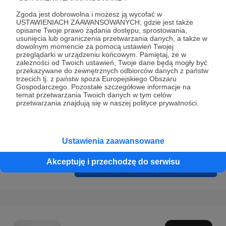
Prywatności
.
Zgoda jest dobrowolna i możesz ją wycofać w
* Wyrażam zgodę na przetwarzanie moich danych
USTAWIENIACH ZAAWANSOWANYCH, gdzie jest także
opisane Twoje prawo żądania dostępu, sprostowania,
osobowych podanych w formularzu rejestracyjnym w celu
usunięcia lub ograniczenia przetwarzania danych, a także w
prawidłowego świadczenia usług serwisu Patronite.
dowolnym momencie za pomocą ustawień Twojej
przeglądarki w urządzeniu końcowym. Pamiętaj, że w
zależności od Twoich ustawień, Twoje dane będą mogły być
Wyrażam zgodę na otrzymywanie drogą elektroniczną
przekazywane do zewnętrznych odbiorców danych z państw
informacji handlowych - newslettera. Opcja ta może zostać
trzecich tj. z państw spoza Europejskiego Obszaru
Gospodarczego. Pozostałe szczegółowe informacje na
zmieniona w ustawieniach konta.
temat przetwarzania Twoich danych w tym celów
przetwarzania znajdują się w naszej polityce prywatności.
Ustawienia zaawansowane
Akceptuję i przechodzę do serwisu
Cofnij
Zarejestruj się i przejdź dalej