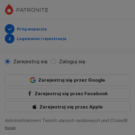
Próg wsparcia
2
Logowanie i rejestracja
Zarejestruj się
Zaloguj się
Zarejestruj się przez Google
Zarejestruj się przez Facebook
Zarejestruj się przez Apple
Administratorem Twoich danych osobowych jest Crowd8
sp. z o.o. z siedziba w Warszawie, ul. Żwirki i Wigury 16, 02-
Rozwiń
092 Warszawa. Twoje dane osobowe będą przetwarzane w