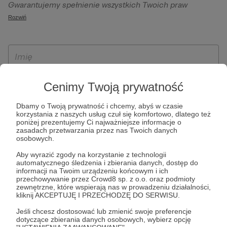
Gwarantujemy spełnienie wszystkich Twoich praw
szczególności w celu wykonania umowy zawartej z Tobą, w
wynikających z ogólnego rozporządzenia o ochronie
Rozwiń
tym do umożliwienia świadczenia usługi drogą
danych, tj. prawo dostępu, sprostowania oraz usunięcia
elektroniczną oraz pełnego korzystania z platformy
Twoich danych, ograniczenia ich przetwarzania, prawo do
Patronite.pl, w tym możliwości dokonywania oraz
ich przenoszenia, niepodlegania zautomatyzowanemu
otrzymywania wsparcia na naszej platformie oraz
podejmowaniu decyzji, w tym profilowaniu, a także prawo
dokonywania płatności.
wyrażenia sprzeciwu wobec przetwarzania Twoich danych
Cenimy Twoją prywatność
osobowych. Rejestracja dla osób niepełnoletnich możliwa
jest po przekazaniu podpisanego formularza "Zgodna na
Dbamy o Twoją prywatność i chcemy, abyś w czasie
założenie konta przez osobę niepełnoletnią", formularz
korzystania z naszych usług czuł się komfortowo, dlatego też
poniżej prezentujemy Ci najważniejsze informacje o
dostępny jest na stronie regulaminu Patronite.pl.
zasadach przetwarzania przez nas Twoich danych
osobowych.
Aby wyrazić zgody na korzystanie z technologii
automatycznego śledzenia i zbierania danych, dostęp do
informacji na Twoim urządzeniu końcowym i ich
przechowywanie przez Crowd8 sp. z o.o. oraz podmioty
zewnętrzne, które wspierają nas w prowadzeniu działalności,
kliknij AKCEPTUJĘ I PRZECHODZĘ DO SERWISU.
Jeśli chcesz dostosować lub zmienić swoje preferencje
* Zapoznałem się i akceptuję
Regulamin
serwisu oraz
Politykę
dotyczące zbierania danych osobowych, wybierz opcję