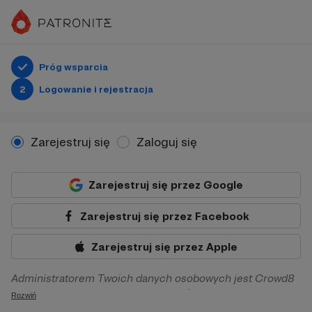
Próg wsparcia
2
Logowanie i rejestracja
Zarejestruj się
Zaloguj się
Zarejestruj się przez Google
Zarejestruj się przez Facebook
Zarejestruj się przez Apple
Administratorem Twoich danych osobowych jest Crowd8
sp. z o.o. z siedziba w Warszawie, ul. Żwirki i Wigury 16, 02-
Rozwiń
092 Warszawa. Twoje dane osobowe będą przetwarzane w