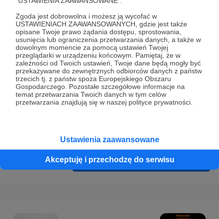
"USTAWIENIA ZAAWANSOWANE".
Prywatności
.
Zgoda jest dobrowolna i możesz ją wycofać w
* Wyrażam zgodę na przetwarzanie moich danych
USTAWIENIACH ZAAWANSOWANYCH, gdzie jest także
osobowych podanych w formularzu rejestracyjnym w celu
opisane Twoje prawo żądania dostępu, sprostowania,
usunięcia lub ograniczenia przetwarzania danych, a także w
prawidłowego świadczenia usług serwisu Patronite.
dowolnym momencie za pomocą ustawień Twojej
przeglądarki w urządzeniu końcowym. Pamiętaj, że w
Wyrażam zgodę na otrzymywanie drogą elektroniczną
zależności od Twoich ustawień, Twoje dane będą mogły być
przekazywane do zewnętrznych odbiorców danych z państw
informacji handlowych - newslettera. Opcja ta może zostać
trzecich tj. z państw spoza Europejskiego Obszaru
zmieniona w ustawieniach konta.
Gospodarczego. Pozostałe szczegółowe informacje na
temat przetwarzania Twoich danych w tym celów
przetwarzania znajdują się w naszej polityce prywatności.
Ustawienia zaawansowane
Akceptuję i przechodzę do serwisu
Cofnij
Zarejestruj się i przejdź dalej