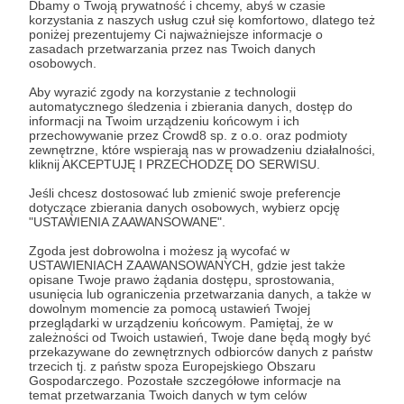
nocnej - nikt nie powinien być zazdrosny :)
Dbamy o Twoją prywatność i chcemy, abyś w czasie
korzystania z naszych usług czuł się komfortowo, dlatego też
Z racji faktu, że Tomasza systematycznie ubywa,
poniżej prezentujemy Ci najważniejsze informacje o
zasadach przetwarzania przez nas Twoich danych
będziemy te fotografie aktualizować raz na trzy
osobowych.
miesiące.
Jeśli zostaniesz z nami na dłużej, może
doczekasz momentu, w którym to Marek będzie
Aby wyrazić zgody na korzystanie z technologii
nazywany „Dużym Sekim”...
automatycznego śledzenia i zbierania danych, dostęp do
informacji na Twoim urządzeniu końcowym i ich
-
Oczywiście masz też dostęp do bonusów z
przechowywanie przez Crowd8 sp. z o.o. oraz podmioty
progów 10 i 20 zł
zewnętrzne, które wspierają nas w prowadzeniu działalności,
kliknij AKCEPTUJĘ I PRZECHODZĘ DO SERWISU.
Patroni: 28
Jeśli chcesz dostosować lub zmienić swoje preferencje
dotyczące zbierania danych osobowych, wybierz opcję
"USTAWIENIA ZAAWANSOWANE".
Zgoda jest dobrowolna i możesz ją wycofać w
70 zł
USTAWIENIACH ZAAWANSOWANYCH, gdzie jest także
miesięcznie
opisane Twoje prawo żądania dostępu, sprostowania,
usunięcia lub ograniczenia przetwarzania danych, a także w
dowolnym momencie za pomocą ustawień Twojej
przeglądarki w urządzeniu końcowym. Pamiętaj, że w
Wrzuć Sekielskich na ramię!
zależności od Twoich ustawień, Twoje dane będą mogły być
przekazywane do zewnętrznych odbiorców danych z państw
Obaj uważamy, że należy dbać o środowisko. Każdy z
trzecich tj. z państw spoza Europejskiego Obszaru
nas ma wpływ na to jak wygląda świat wokół nas.
Za
Gospodarczego. Pozostałe szczegółowe informacje na
Twoje wsparcie chcemy wysłać Ci
ekologiczną
temat przetwarzania Twoich danych w tym celów