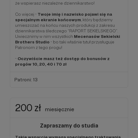
że wspierasz niezależne dziennikarstwo!
Co więcej -
Twoje imię i nazwisko pojawi się na
specjalnym ekranie końcowym
, który będziemy
umieszczać na końcu naszych produkcji z zakresu
dziennikarstwa śledczego “RAPORT SEKIELSKIEGO”.
Uwiecznimy w nim wszystkich
Mecenasów Sekielski
Brothers Studio
- bo taki właśnie tytuł przysługuje
Patronom z tego progu!
-
Oczywiście masz też dostęp do bonusów z
progów 10, 20, 40 i 70 zł
Patroni: 13
200 zł
miesięcznie
Zapraszamy do studia
Takie wsparcie wymaga specjalnego traktowania.