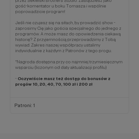
przez Sekielski Brothers Studio. Zasiądziesz jako
gość-komentator u boku Tomasza i wspólnie
poprowadzicie program!
Jeśli nie czujesz się na siłach, by prowadzić show -
zaprosimy Cię jako gościa specjalnego do jednego z
programów. A może masz do opowiedzenia ciekawą
historię? Z przyjemnością przeprowadzimy z Tobą
wywiad. Zakres naszej współpracy ustalimy
indywidualnie z każdym z Patronów z tego progu.
*Nagroda dostępna przy co najmniej trzymiesięcznym
wsparciu (liczonym od daty aktualizacji profilu)
-
Oczywiście masz też dostęp do bonusów z
progów 10, 20, 40, 70, 100 zł i 200 zł
Patroni: 1