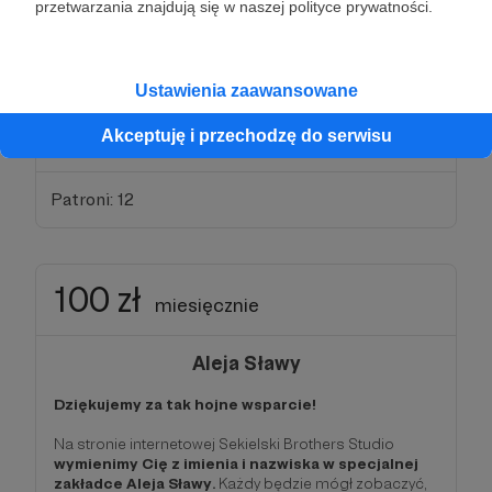
torbę płócienną z baaaaaardzo ciekawym
przetwarzania znajdują się w naszej polityce prywatności.
nadrukiem
, przygotowanym przez Henryka Sawkę!
W dodatku rezygnując z plastiku dołożysz też cegiełkę
do sprzątania naszej planety!
Ustawienia zaawansowane
- Oczywiście masz też dostęp do bonusów z progów
Akceptuję i przechodzę do serwisu
10, 20 i 40 zł>
Patroni: 12
100 zł
miesięcznie
Aleja Sławy
Dziękujemy za tak hojne wsparcie!
Na stronie internetowej Sekielski Brothers Studio
wymienimy Cię z imienia i nazwiska w specjalnej
zakładce Aleja Sławy.
Każdy będzie mógł zobaczyć,