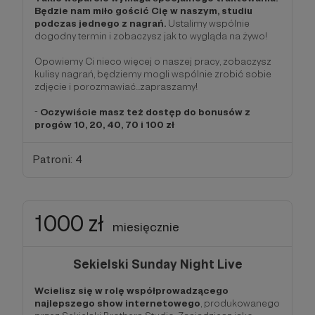
Będzie nam miło gościć Cię w naszym, studiu
podczas jednego z nagrań.
Ustalimy wspólnie
dogodny termin i zobaczysz jak to wygląda na żywo!
Opowiemy Ci nieco więcej o naszej pracy, zobaczysz
kulisy nagrań, będziemy mogli wspólnie zrobić sobie
zdjęcie i porozmawiać...zapraszamy!
-
Oczywiście masz też dostęp do bonusów z
progów 10, 20, 40, 70 i 100 zł
Patroni: 4
1000 zł
miesięcznie
Sekielski Sunday Night Live
Wcielisz się w rolę współprowadzącego
najlepszego show internetowego
, produkowanego