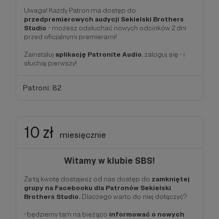
Uwaga! Każdy Patron ma dostęp do
przedpremierowych audycji Sekielski Brothers
Studio
- możesz odsłuchać nowych odcinków 2 dni
przed oficjalnymi premierami!
Zainstaluj
aplikację Patronite Audio
, zaloguj się - i
słuchaj pierwszy!
Patroni: 82
10 zł
miesięcznie
Witamy w klubie SBS!
Za tą kwotę dostajesz od nas dostęp do
zamkniętej
grupy na Facebooku dla Patronów Sekielski
Brothers Studio.
Dlaczego warto do niej dołączyć?
• będziemy tam na bieżąco
informować o nowych