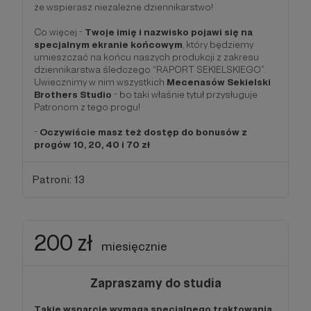
że wspierasz niezależne dziennikarstwo!
Co więcej -
Twoje imię i nazwisko pojawi się na
specjalnym ekranie końcowym
, który będziemy
umieszczać na końcu naszych produkcji z zakresu
dziennikarstwa śledczego “RAPORT SEKIELSKIEGO”.
Uwiecznimy w nim wszystkich
Mecenasów Sekielski
Brothers Studio
- bo taki właśnie tytuł przysługuje
Patronom z tego progu!
-
Oczywiście masz też dostęp do bonusów z
progów 10, 20, 40 i 70 zł
Patroni: 13
200 zł
miesięcznie
Zapraszamy do studia
Takie wsparcie wymaga specjalnego traktowania.