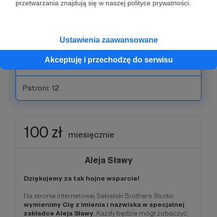
torbę płócienną z baaaaaardzo ciekawym
przetwarzania znajdują się w naszej polityce prywatności.
nadrukiem
, przygotowanym przez Henryka Sawkę!
W dodatku rezygnując z plastiku dołożysz też cegiełkę
do sprzątania naszej planety!
Ustawienia zaawansowane
- Oczywiście masz też dostęp do bonusów z progów
Akceptuję i przechodzę do serwisu
10, 20 i 40 zł>
Patroni: 12
100 zł
miesięcznie
Aleja Sławy
Dziękujemy za tak hojne wsparcie!
Na stronie internetowej Sekielski Brothers Studio
wymienimy Cię z imienia i nazwiska w specjalnej
zakładce Aleja Sławy.
Każdy będzie mógł zobaczyć,