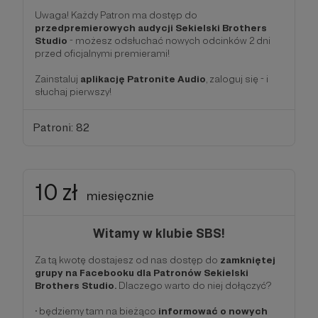
Uwaga! Każdy Patron ma dostęp do
przedpremierowych audycji Sekielski Brothers
Studio
- możesz odsłuchać nowych odcinków 2 dni
przed oficjalnymi premierami!
Zainstaluj
aplikację Patronite Audio
, zaloguj się - i
słuchaj pierwszy!
Patroni: 82
10 zł
miesięcznie
Witamy w klubie SBS!
Za tą kwotę dostajesz od nas dostęp do
zamkniętej
grupy na Facebooku dla Patronów Sekielski
Brothers Studio.
Dlaczego warto do niej dołączyć?
• będziemy tam na bieżąco
informować o nowych