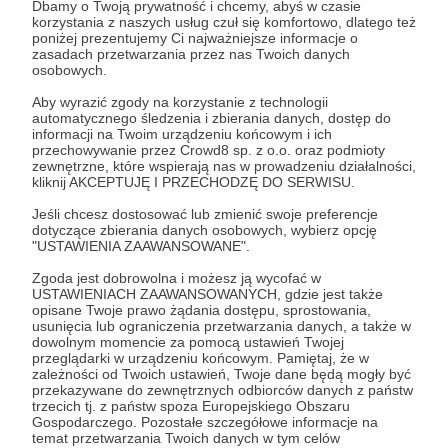
nocnej - nikt nie powinien być zazdrosny :)
Dbamy o Twoją prywatność i chcemy, abyś w czasie
korzystania z naszych usług czuł się komfortowo, dlatego też
Z racji faktu, że Tomasza systematycznie ubywa,
poniżej prezentujemy Ci najważniejsze informacje o
zasadach przetwarzania przez nas Twoich danych
będziemy te fotografie aktualizować raz na trzy
osobowych.
miesiące.
Jeśli zostaniesz z nami na dłużej, może
doczekasz momentu, w którym to Marek będzie
Aby wyrazić zgody na korzystanie z technologii
nazywany „Dużym Sekim”...
automatycznego śledzenia i zbierania danych, dostęp do
informacji na Twoim urządzeniu końcowym i ich
-
Oczywiście masz też dostęp do bonusów z
przechowywanie przez Crowd8 sp. z o.o. oraz podmioty
progów 10 i 20 zł
zewnętrzne, które wspierają nas w prowadzeniu działalności,
kliknij AKCEPTUJĘ I PRZECHODZĘ DO SERWISU.
Patroni: 28
Jeśli chcesz dostosować lub zmienić swoje preferencje
dotyczące zbierania danych osobowych, wybierz opcję
"USTAWIENIA ZAAWANSOWANE".
Zgoda jest dobrowolna i możesz ją wycofać w
70 zł
USTAWIENIACH ZAAWANSOWANYCH, gdzie jest także
miesięcznie
opisane Twoje prawo żądania dostępu, sprostowania,
usunięcia lub ograniczenia przetwarzania danych, a także w
dowolnym momencie za pomocą ustawień Twojej
przeglądarki w urządzeniu końcowym. Pamiętaj, że w
Wrzuć Sekielskich na ramię!
zależności od Twoich ustawień, Twoje dane będą mogły być
przekazywane do zewnętrznych odbiorców danych z państw
Obaj uważamy, że należy dbać o środowisko. Każdy z
trzecich tj. z państw spoza Europejskiego Obszaru
nas ma wpływ na to jak wygląda świat wokół nas.
Za
Gospodarczego. Pozostałe szczegółowe informacje na
Twoje wsparcie chcemy wysłać Ci
ekologiczną
temat przetwarzania Twoich danych w tym celów