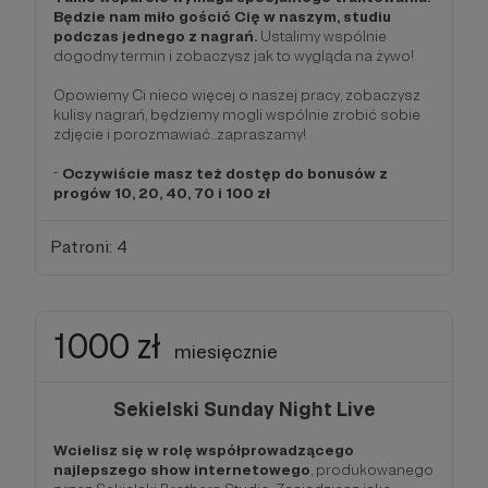
Będzie nam miło gościć Cię w naszym, studiu
podczas jednego z nagrań.
Ustalimy wspólnie
dogodny termin i zobaczysz jak to wygląda na żywo!
Opowiemy Ci nieco więcej o naszej pracy, zobaczysz
kulisy nagrań, będziemy mogli wspólnie zrobić sobie
zdjęcie i porozmawiać...zapraszamy!
-
Oczywiście masz też dostęp do bonusów z
progów 10, 20, 40, 70 i 100 zł
Patroni: 4
1000 zł
miesięcznie
Sekielski Sunday Night Live
Wcielisz się w rolę współprowadzącego
najlepszego show internetowego
, produkowanego