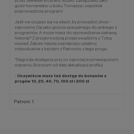
przez Sekielski Brothers Studio. Zasiądziesz jako
gość-komentator u boku Tomasza i wspólnie
poprowadzicie program!
Jeśli nie czujesz się na siłach, by prowadzić show -
zaprosimy Cię jako gościa specjalnego do jednego z
programów. A może masz do opowiedzenia ciekawą
historię? Z przyjemnością przeprowadzimy z Tobą
wywiad. Zakres naszej współpracy ustalimy
indywidualnie z każdym z Patronów z tego progu.
*Nagroda dostępna przy co najmniej trzymiesięcznym
wsparciu (liczonym od daty aktualizacji profilu)
-
Oczywiście masz też dostęp do bonusów z
progów 10, 20, 40, 70, 100 zł i 200 zł
Patroni: 1