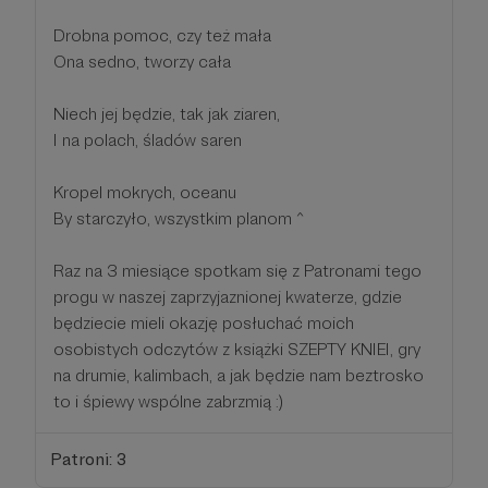
Drobna pomoc, czy też mała
Ona sedno, tworzy cała
Niech jej będzie, tak jak ziaren,
I na polach, śladów saren
Kropel mokrych, oceanu
By starczyło, wszystkim planom ^
Raz na 3 miesiące spotkam się z Patronami tego
progu w naszej zaprzyjaznionej kwaterze, gdzie
będziecie mieli okazję posłuchać moich
osobistych odczytów z książki SZEPTY KNIEI, gry
na drumie, kalimbach, a jak będzie nam beztrosko
to i śpiewy wspólne zabrzmią :)
Patroni: 3