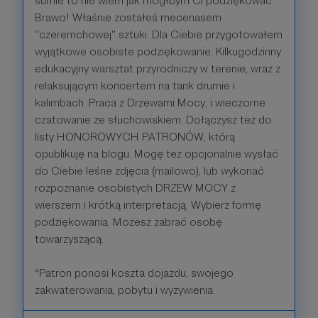
sumie to nie wiem jak mógłbym Ci podziękować.
Brawo! Właśnie zostałeś mecenasem
''czeremchowej'' sztuki. Dla Ciebie przygotowałem
wyjątkowe osobiste podziękowanie. Kilkugodzinny
edukacyjny warsztat przyrodniczy w terenie, wraz z
relaksującym koncertem na tank drumie i
kalimbach. Praca z Drzewami Mocy, i wieczorne
czatowanie ze słuchowiskiem. Dołączysz też do
listy HONOROWYCH PATRONÓW, którą
opublikuję na blogu. Mogę też opcjonalnie wysłać
do Ciebie leśne zdjęcia (mailowo), lub wykonać
rozpoznanie osobistych DRZEW MOCY z
wierszem i krótką interpretacją. Wybierz formę
podziękowania. Możesz zabrać osobę
towarzyszącą.
*Patron ponosi koszta dojazdu, swojego
zakwaterowania, pobytu i wyżywienia.