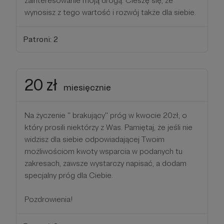
zainteresowanie moją drogą. Cieszę się, że
wynosisz z tego wartość i rozwój także dla siebie.
Patroni: 2
20 zł
miesięcznie
Na życzenie '' brakujący'' próg w kwocie 20zł, o
który prosili niektórzy z Was. Pamiętaj, że jeśli nie
widzisz dla siebie odpowiadającej Twoim
możliwościom kwoty wsparcia w podanych tu
zakresach, zawsze wystarczy napisać, a dodam
specjalny próg dla Ciebie.
Pozdrowienia!