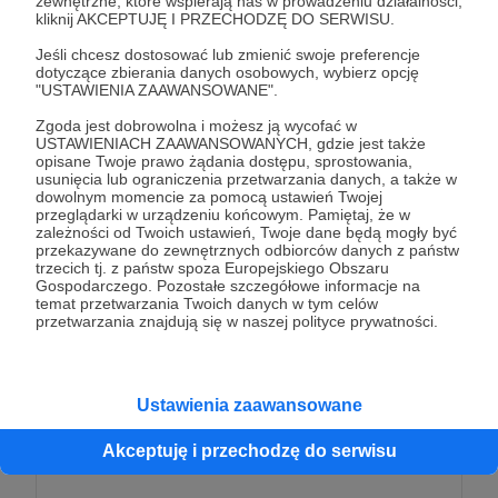
zewnętrzne, które wspierają nas w prowadzeniu działalności,
kliknij AKCEPTUJĘ I PRZECHODZĘ DO SERWISU.
Niech rozwinie się szeroko
Będąc celów mych opoką
Jeśli chcesz dostosować lub zmienić swoje preferencje
dotyczące zbierania danych osobowych, wybierz opcję
"USTAWIENIA ZAAWANSOWANE".
Niechaj inni przykład biorą :)
Zgoda jest dobrowolna i możesz ją wycofać w
Że niewielka taka pomoc
USTAWIENIACH ZAAWANSOWANYCH, gdzie jest także
opisane Twoje prawo żądania dostępu, sprostowania,
usunięcia lub ograniczenia przetwarzania danych, a także w
Cuda w świecie może zdziałać
dowolnym momencie za pomocą ustawień Twojej
I nie trzeba wielce starać
przeglądarki w urządzeniu końcowym. Pamiętaj, że w
zależności od Twoich ustawień, Twoje dane będą mogły być
przekazywane do zewnętrznych odbiorców danych z państw
Ci co przyszli, zrozumieją
trzecich tj. z państw spoza Europejskiego Obszaru
Gospodarczego. Pozostałe szczegółowe informacje na
Że zapiszą w kartach dziejom
temat przetwarzania Twoich danych w tym celów
przetwarzania znajdują się w naszej polityce prywatności.
Księgi, pieśni, i ballady
W których przesłań są porady
Ustawienia zaawansowane
Wieści, mądrość i wskazówki
Akceptuję i przechodzę do serwisu
I wspomnienia, szlak wędrówki