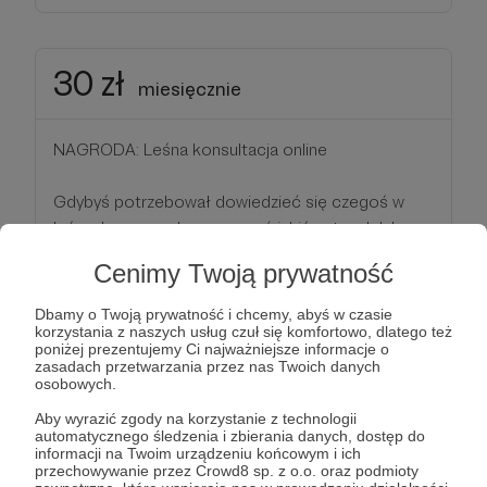
30 zł
miesięcznie
NAGRODA: Leśna konsultacja online
Gdybyś potrzebował dowiedzieć się czegoś w
leśnych sprawach, rozpoznać jakiś gatunek lub
zwierzęcą robotę, zasięgnąć wieści o przyrodzie w
Cenimy Twoją prywatność
Twojej okolicy, porady, konsultacji, zapytać - będę
do Twojej dyspozycji. Śmiało pisz wiadomość na
Dbamy o Twoją prywatność i chcemy, abyś w czasie
messengerze. Z bonusu możesz skorzystać co
korzystania z naszych usług czuł się komfortowo, dlatego też
poniżej prezentujemy Ci najważniejsze informacje o
miesiąc., tak długo jak aktywna będzie Twoja
zasadach przetwarzania przez nas Twoich danych
donacja.
osobowych.
Aby wyrazić zgody na korzystanie z technologii
Niech Twój gest pomnoży dary
automatycznego śledzenia i zbierania danych, dostęp do
informacji na Twoim urządzeniu końcowym i ich
Tak jak drzewa, swe konary
przechowywanie przez Crowd8 sp. z o.o. oraz podmioty