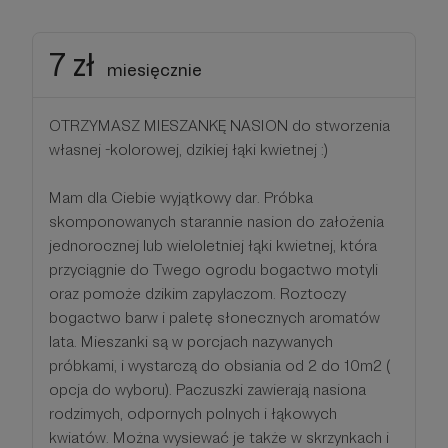
7 zł
miesięcznie
OTRZYMASZ MIESZANKĘ NASION do stworzenia
własnej -kolorowej, dzikiej łąki kwietnej :)
Mam dla Ciebie wyjątkowy dar. Próbka
skomponowanych starannie nasion do założenia
jednorocznej lub wieloletniej łąki kwietnej, która
przyciągnie do Twego ogrodu bogactwo motyli
oraz pomoże dzikim zapylaczom. Roztoczy
bogactwo barw i paletę słonecznych aromatów
lata. Mieszanki są w porcjach nazywanych
próbkami, i wystarczą do obsiania od 2 do 10m2 (
opcja do wyboru). Paczuszki zawierają nasiona
rodzimych, odpornych polnych i łąkowych
kwiatów. Można wysiewać je także w skrzynkach i