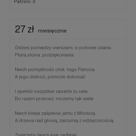
Patroni: 3
27 zł
miesięcznie
Gdzieś pomiędzy wierszami, w połowie zdania...
Płyną słowa. podziękowania
Niech pomyślność otuli, tego Patrona
A jego dobroć, pomoże dokonać
I spełnić wszystkie zawarte tu cele
Bo razem przecież, możemy tak wiele
Niech knieja zaśpiewa, jemu z Miłością
A drzewa nad głową, zaszumią z wdzięcznością
Zwierzęta okażą swe zaufanie