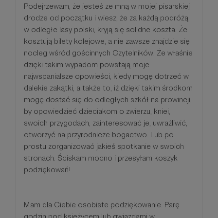
Podejrzewam, że jesteś ze mną w mojej pisarskiej
drodze od początku i wiesz, że za każdą podróżą
w odległe lasy polski, kryją się solidne koszta. Że
kosztują bilety kolejowe, a nie zawsze znajdzie się
nocleg wśród gościnnych Czytelników. Że właśnie
dzięki takim wypadom powstają moje
najwspanialsze opowieści, kiedy mogę dotrzeć w
dalekie zakątki, a także to, iż dzięki takim środkom
mogę dostać się do odległych szkół na prowincji,
by opowiedzieć dzieciakom o zwierzu, kniei,
swoich przygodach, zainteresować je, uwrażliwić,
otworzyć na przyrodnicze bogactwo. Lub po
prostu zorganizować jakieś spotkanie w swoich
stronach. Ściskam mocno i przesyłam koszyk
podziękowań!
Mam dla Ciebie osobiste podziękowanie. Parę
godzin pod księżycem lub gwiazdami w