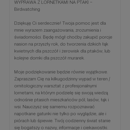
WYPRAWA Z LORNETKAMI NA PTAKI –
Birdwatching
Dziękuję Ci serdecznie! Twoja pomoc jest dla
mnie wyrazem zaangażowania, zrozumienia i
świadomości. Będę mógł choćby zakupić porcje
nasion na przyszły rok, do tworzenia dzikich łąk
kwietnych dla pszczół i żerowisk dla ptaków, lub
kolejne domki dla pszczół murarek.
Moje podziękowanie będzie równie wyjątkowe.
Zapraszam Cię na kilkugodzinny wypad w teren /
ornitologiczny warsztat z profesjonalnymi
lornetami, na którym podzielę się swoją wiedzą
odnośnie ptasich mieszkańców pól, lasów, łąk i
wsi. Nauczysz się samemu rozpoznawać
napotkane gatunki nie tylko po wyglądzie, ale i
piórach lub śpiewie. Twój codzienny świat stanie
się bogatszy o nazwy, informacje i ciekawostki.