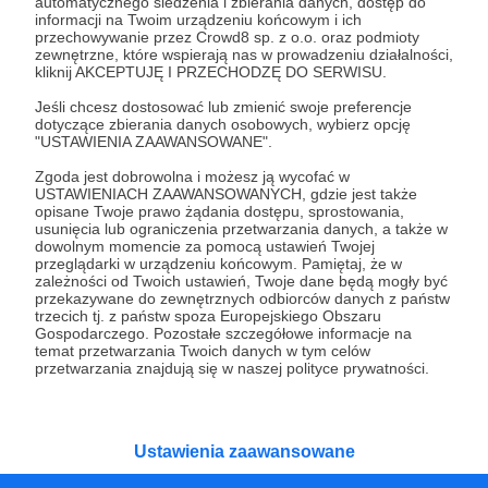
automatycznego śledzenia i zbierania danych, dostęp do
W Patronite od 03.04.2020
informacji na Twoim urządzeniu końcowym i ich
przechowywanie przez Crowd8 sp. z o.o. oraz podmioty
zewnętrzne, które wspierają nas w prowadzeniu działalności,
Patronatów:
2
kliknij AKCEPTUJĘ I PRZECHODZĘ DO SERWISU.
Miesięczne wsparcie:
15 zł
Jeśli chcesz dostosować lub zmienić swoje preferencje
dotyczące zbierania danych osobowych, wybierz opcję
Łączne wsparcie:
595 zł
"USTAWIENIA ZAAWANSOWANE".
Zgoda jest dobrowolna i możesz ją wycofać w
USTAWIENIACH ZAAWANSOWANYCH, gdzie jest także
Kategorie
opisane Twoje prawo żądania dostępu, sprostowania,
usunięcia lub ograniczenia przetwarzania danych, a także w
O Patronite
dowolnym momencie za pomocą ustawień Twojej
Dodatkowe produkty
przeglądarki w urządzeniu końcowym. Pamiętaj, że w
zależności od Twoich ustawień, Twoje dane będą mogły być
Pomoc
przekazywane do zewnętrznych odbiorców danych z państw
trzecich tj. z państw spoza Europejskiego Obszaru
Gospodarczego. Pozostałe szczegółowe informacje na
temat przetwarzania Twoich danych w tym celów
przetwarzania znajdują się w naszej polityce prywatności.
Regulamin
Polityka prywatności
Patronite Commons
Warunki korzystania z serwisu
Ustawienia zaawansowane