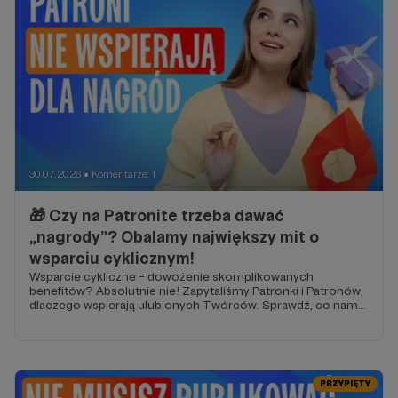
30.07.2026
Komentarze: 1
●
🎁 Czy na Patronite trzeba dawać
„nagrody”? Obalamy największy mit o
wsparciu cyklicznym!
Wsparcie cykliczne = dowożenie skomplikowanych
benefitów? Absolutnie nie! Zapytaliśmy Patronki i Patronów,
dlaczego wspierają ulubionych Twórców. Sprawdź, co nam
odpowiedzieli!
PRZYPIĘTY