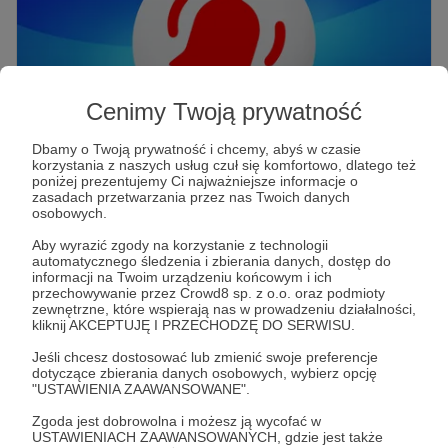
Cenimy Twoją prywatność
02.04.2026
Brak komentarzy
Dbamy o Twoją prywatność i chcemy, abyś w czasie
●
korzystania z naszych usług czuł się komfortowo, dlatego też
poniżej prezentujemy Ci najważniejsze informacje o
🧐 Jak zarabiać na YouTube?
zasadach przetwarzania przez nas Twoich danych
osobowych.
Najskuteczniejsze metody monetyzacji
Jak zarabiać na YouTube? Poznaj skuteczne metody
Aby wyrazić zgody na korzystanie z technologii
monetyzacji kanału! Zarabiaj na reklamach, programie
automatycznego śledzenia i zbierania danych, dostęp do
partnerskim i własnych produktach. Zbuduj społeczność i
informacji na Twoim urządzeniu końcowym i ich
zarabiaj!
przechowywanie przez Crowd8 sp. z o.o. oraz podmioty
zewnętrzne, które wspierają nas w prowadzeniu działalności,
kliknij AKCEPTUJĘ I PRZECHODZĘ DO SERWISU.
Jeśli chcesz dostosować lub zmienić swoje preferencje
dotyczące zbierania danych osobowych, wybierz opcję
"USTAWIENIA ZAAWANSOWANE".
Zgoda jest dobrowolna i możesz ją wycofać w
USTAWIENIACH ZAAWANSOWANYCH, gdzie jest także