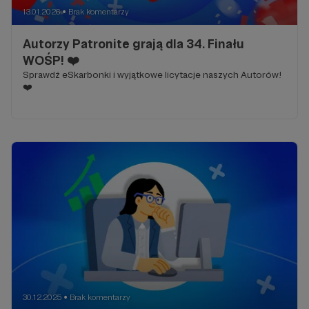
13.01.2026
Brak komentarzy
●
Autorzy Patronite grają dla 34. Finału
WOŚP! ❤️
Sprawdź eSkarbonki i wyjątkowe licytacje naszych Autorów!
❤️
30.12.2025
Brak komentarzy
●