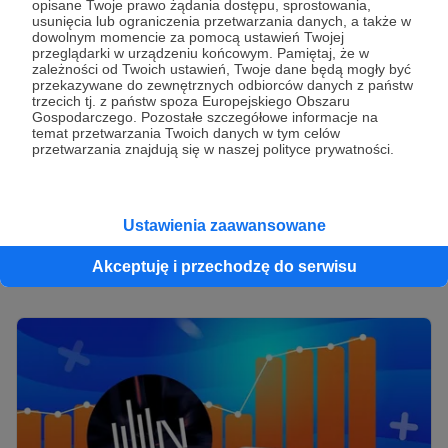
opisane Twoje prawo żądania dostępu, sprostowania,
usunięcia lub ograniczenia przetwarzania danych, a także w
dowolnym momencie za pomocą ustawień Twojej
przeglądarki w urządzeniu końcowym. Pamiętaj, że w
zależności od Twoich ustawień, Twoje dane będą mogły być
przekazywane do zewnętrznych odbiorców danych z państw
trzecich tj. z państw spoza Europejskiego Obszaru
Gospodarczego. Pozostałe szczegółowe informacje na
11.03.2026
Brak komentarzy
●
temat przetwarzania Twoich danych w tym celów
przetwarzania znajdują się w naszej polityce prywatności.
Ile można zarobić na YouTube? Prawdziwe
liczby i przykłady 💵
🤔 Ile można zarobić na YouTube? Poznaj prawdziwe zarobki
Ustawienia zaawansowane
YouTuberów, stawki za wyświetlenia i sposoby na
zwiększenie przychodów z platformy wideo.
Akceptuję i przechodzę do serwisu