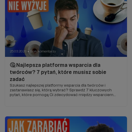
25.03.2026
Brak komentarzy
●
🤔 Najlepsza platforma wsparcia dla
twórców? 7 pytań, które musisz sobie
zadać
Szukasz najlepszej platformy wsparcia dla twórców i
zastanawiasz się, którą wybrać? Sprawdź 7 kluczowych
pytań, które pomogą Ci zdecydować między wsparciem
cyklicznym a jednorazowymi wpłatami i zbudować stabilny
dochód. Dowiedz się, na co zwrócić uwagę, by wybrać
platformę, która realnie zwiększy Twoje zarobki i pomoże
rozwijać społeczność.