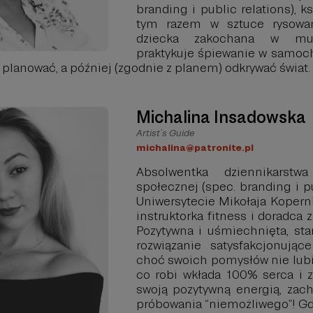
branding i public relations), ks
tym razem w sztuce rysowan
dziecka zakochana w muzy
praktykuje śpiewanie w samoc
 planować, a później (zgodnie z planem) odkrywać świat.
Michalina Insadowska
Artist`s Guide
michalina@patronite.pl
Absolwentka dziennikarstw
społecznej (spec. branding i pu
Uniwersytecie Mikołaja Kopern
instruktorka fitness i doradca 
Pozytywna i uśmiechnięta, sta
rozwiązanie satysfakcjonując
choć swoich pomysłów nie lubi
co robi wkłada 100% serca i z
swoją pozytywną energią, zac
próbowania “niemożliwego”! Gd