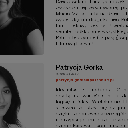
Rzeszowskim. Fanatyk muzyki
zwłaszcza tej wykonywanej prz
Music Mahal. Lubi na dzień lu
wycieczkę na drugi koniec Pol
tam ciekawy zespół. Uwielbi
seriale i odkładanie wszystkieg
Patronite czynnie (i z pasją) w
Filmową Darwin!
Patrycja Górka
Artist`s Guide
patrycja.gorka@patronite.pl
Idealistka z urodzenia. Cen
opartą na wartościach ludzk
logikę i fakty. Wielokrotne l
sprawiło, że stała się czujna
dzięki czemu zwraca szczególn
i przypisuje im duże znacze
dziennikarstwa i komunikacji 