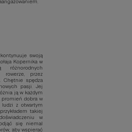
zaangażowaniem.
 kontynuuje swoją
ołaja Kopernika w
ą różnorodnych
 rowerze, przez
g. Chętnie spędza
nowych pasji. Jej
óżnia ją w każdym
a promień dobra w
i ludzi z otwartym
przykładem takiej
doświadczeniu w
odjąć się niemal
orów, aby wspierać