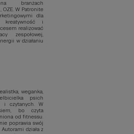
na branżach
, OZE. W Patronite
ketingowymi dla
, kreatywność i
kcesem realizować
cy zespołowej,
nergii w działaniu
ealistka, weganka,
elbicielka psich
h i czytanych. W
kiem, bo czyta
niona od fitnessu.
nie poprawia swój
 Autorami działa z