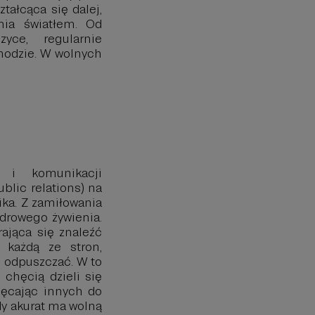
ztałcąca się dalej,
ia światłem. Od
ce, regularnie
hodzie. W wolnych
a i komunikacji
blic relations) na
ika. Z zamiłowania
zdrowego żywienia.
rająca się znaleźć
e każdą ze stron,
 odpuszczać. W to
 chęcią dzieli się
hęcając innych do
y akurat ma wolną