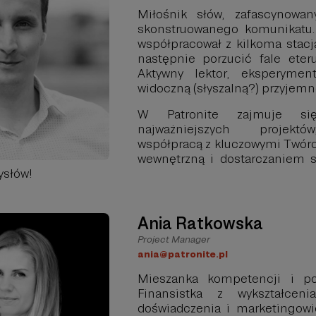
Miłośnik słów, zafascynowa
skonstruowanego komunikatu.
współpracował z kilkoma stacj
następnie porzucić fale eter
Aktywny lektor, eksperymen
widoczną (słyszalną?) przyjemn
W Patronite zajmuje się
najważniejszych projektó
współpracą z kluczowymi Twór
wewnętrzną i dostarczaniem 
ysłów!
Ania Ratkowska
Project Manager
ania@patronite.pl
Mieszanka kompetencji i poz
Finansistka z wykształceni
doświadczenia i marketingowi