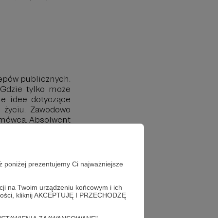
tępów publicznych.
 Gdzie tylko może
eje idee dotyczące
 w życiu. Zawodowo
i mówca. Absolwent
 i komunikacji
ów podyplomowych:
ologii, wywiadu
i. Pasjonat gór
ż poniżej prezentujemy Ci najważniejsze
nę Ziemi w ramach
. Autor książki
acji na Twoim urządzeniu końcowym i ich
alności, kliknij AKCEPTUJĘ I PRZECHODZĘ