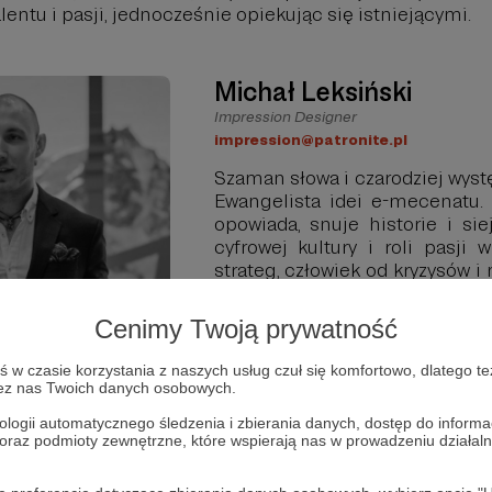
alentu i pasji, jednocześnie opiekując się istniejącymi.
Michał Leksiński
Impression Designer
impression@patronite.pl
Szaman słowa i czarodziej wys
Ewangelista idei e-mecenatu.
opowiada, snuje historie i si
cyfrowej kultury i roli pasji
strateg, człowiek od kryzysów 
marketingu politycznego
medialnej. Kolekcjoner studi
Cenimy Twoją prywatność
5 dyplomów z zakresu psych
gospodarczego i komunikacj
w czasie korzystania z naszych usług czuł się komfortowo, dlatego te
wysokich - w drodze po Koro
zez nas Twoich danych osobowych.
projektu „7 Happy Summits”
ologii automatycznego śledzenia i zbierania danych, dostęp do inform
.
 oraz podmioty zewnętrzne, które wspierają nas w prowadzeniu dział