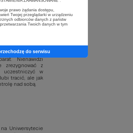
cję "USTAWIENIA ZAAWANSOWANE".
oje prawo żądania dostępu,
wień Twojej przeglądarki w urządzeniu
trznych odbiorców danych z państw
 przetwarzania Twoich danych w tym
a i komunikacji
tions i marketing
 Warszawskim. W
e Domowe Melodie
przechodzę do serwisu
, chociaż ostatnio
arat. Nienawidzi
ie zrezygnować z
iż uczestniczyć w
bi tracić, ale jak
ntrolę nad sobą.
j na Uniwersytecie