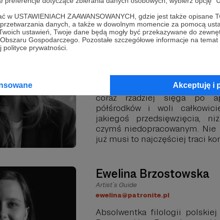
oje preferencje dotyczące zbierania danych osobowych, wybierz op
Marta Tyczyńska
ofać w USTAWIENIACH ZAAWANSOWANYCH, gdzie jest także opisane Tw
Community Manager
a przetwarzania danych, a także w dowolnym momencie za pomocą usta
marta@patronite.pl
 Twoich ustawień, Twoje dane będą mogły być przekazywane do zewnę
go Obszaru Gospodarczego. Pozostałe szczegółowe informacje na temat
Absolwentka dziennikarstw
 polityce prywatności.
społecznej (spec. public rela
medialny) na Uniwersytecie
wolnych chwilach podśpiewuj
ansowane
Akceptuję i 
i wcina pizzę. Kocha fotografię
coraz rzadziej sięga po ap
półśrodków i woli całkowic
jakiegoś przedsięwzięcia, n
czymś niedopracowanym. Nie lu
już musi to najczęściej traci ko
Ewelina Brzostowska
Artist`s Guide
ewelina@patronite.pl
Absolwentka filologii polskie