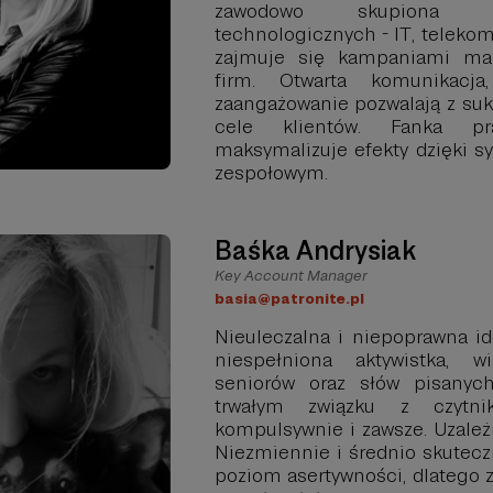
zawodowo skupiona 
technologicznych - IT, telekom
zajmuje się kampaniami mar
firm. Otwarta komunikacja
zaangażowanie pozwalają z su
cele klientów. Fanka pra
maksymalizuje efekty dzięki sy
zespołowym.
Baśka Andrysiak
Key Account Manager
basia@patronite.pl
Nieuleczalna i niepoprawna id
niespełniona aktywistka, wi
seniorów oraz słów pisanyc
trwałym związku z czytni
kompulsywnie i zawsze. Uzależ
Niezmiennie i średnio skutecz
poziom asertywności, dlatego z