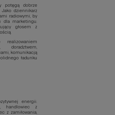
ny potęgą dobrze
 Jako dziennikarz
ami radiowymi, by
u dla marketingu.
tujący głosem z
ością.
 realizowaniem
w, doradztwem,
cami, komunikacją
solidnego ładunku
ytywnej energii.
a, handlowiec z
ec z zamiłowania,