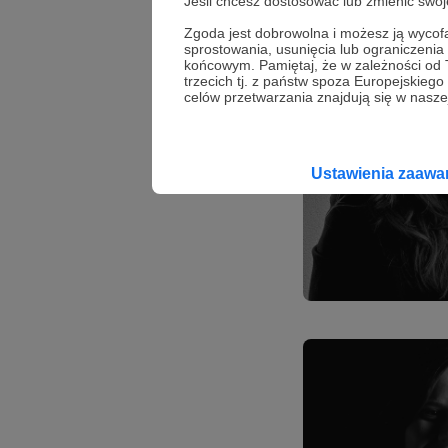
Jeśli chcesz dostosować lub zmienić sw
Zgoda jest dobrowolna i możesz ją wyc
sprostowania, usunięcia lub ograniczeni
końcowym. Pamiętaj, że w zależności od
trzecich tj. z państw spoza Europejskie
celów przetwarzania znajdują się w naszej
Ustawienia zaaw