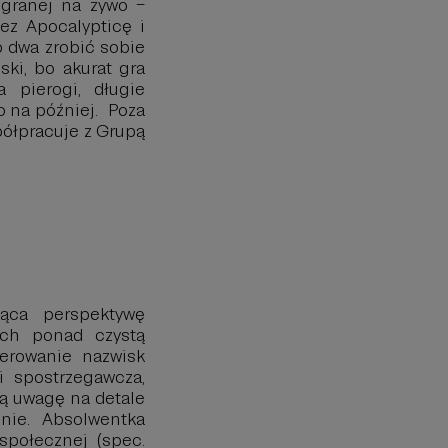
 granej na żywo –
ez Apocalypticę i
b dwa zrobić sobie
ski, bo akurat gra
a pierogi, długie
o na później. Poza
spółpracuje z Grupą
iąca perspektywę
ich ponad czystą
iterowanie nazwisk
 i spostrzegawcza,
ą uwagę na detale
nie. Absolwentka
społecznej (spec.