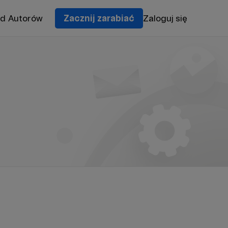
od Autorów
Zacznij zarabiać
Zaloguj się