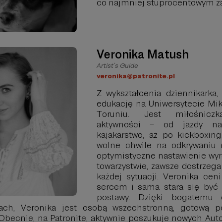
co najmniej stuprocentowym 
Veronika Matush
Artist`s Guide
veronika@patronite.pl
Z wykształcenia dziennikarka,
edukację na Uniwersytecie Mik
Toruniu. Jest miłośniczk
aktywności – od jazdy na
kajakarstwo, aż po kickboxin
wolne chwile na odkrywaniu 
optymistyczne nastawienie wyr
towarzystwie, zawsze dostrzeg
każdej sytuacji. Veronika cen
sercem i sama stara się być 
postawy. Dzięki bogatemu 
nach, Veronika jest osobą wszechstronną, gotową p
Obecnie, na Patronite, aktywnie poszukuje nowych Aut