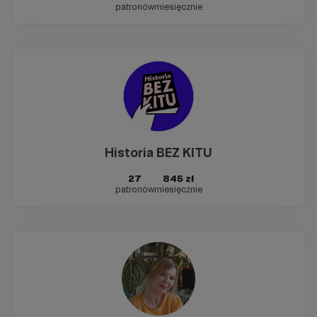
patronów
miesięcznie
Historia BEZ KITU
27
845 zł
patronów
miesięcznie