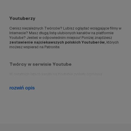
Youtuberzy
Cenisz niezależnych Twórców? Lubisz oglądać wciągające filmy w
Internecie? Masz długą listę ulubionych kanałów na platformie
Youtube? Jesteś w odpowiednim miejscu! Poniżej znajdziesz
zestawienie najciekawszych polskich Youtuberów,
których
możesz wspierać na Patronite.
Twórcy w serwisie Youtube
W ostatnich latach kanały na Youtubie zyskały ogromną
popularność. Ich Twórcy nagrywają ciekawe vlogi, w których z
przymrużeniem oka opowiadają o tym, jak wygląda świat.
rozwiń opis
Youtuberzy kręcą filmiki. Jako influencerzy wyznaczają trendy.
Tworzą wciągający kontent o grach komputerowych, sporcie,
podróżach czy nauce.
Co oglądamy na polskim Youtubie?
Największą popularnością na platformie Youtube cieszą
się kanały i filmiki, które dostarczają rozrywki
. To tutaj