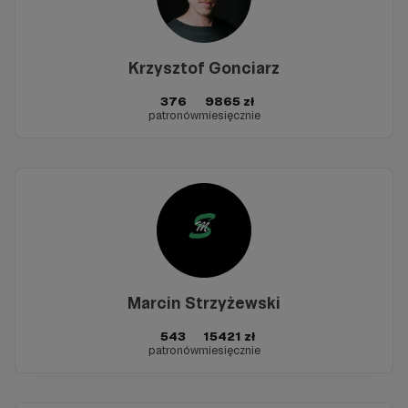
Krzysztof Gonciarz
376
9865 zł
patronów
miesięcznie
Marcin Strzyżewski
543
15421 zł
patronów
miesięcznie