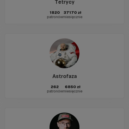
Tetrycy
1820
37170 zł
patronów
miesięcznie
Astrofaza
262
6850 zł
patronów
miesięcznie