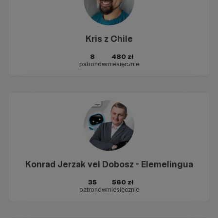
Kris z Chile
8
480 zł
patronów
miesięcznie
Konrad Jerzak vel Dobosz - Elemelingua
35
560 zł
patronów
miesięcznie