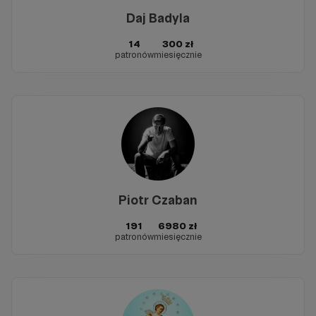
Daj Badyla
14
300 zł
patronów
miesięcznie
Piotr Czaban
191
6980 zł
patronów
miesięcznie