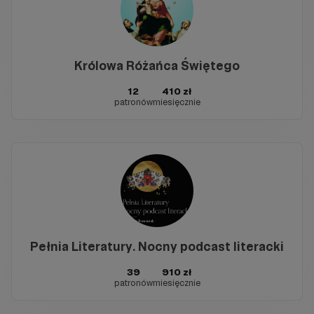
Królowa Różańca Świętego
12
410 zł
patronów
miesięcznie
Pełnia Literatury. Nocny podcast literacki
39
910 zł
patronów
miesięcznie