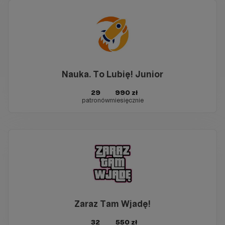
Nauka. To Lubię! Junior
29
990 zł
patronów
miesięcznie
Zaraz Tam Wjadę!
32
550 zł