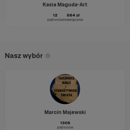
Kasia Maguda-Art
12
584 zł
patronów
miesięcznie
Nasz wybór
Marcin Majewski
1305
patronów