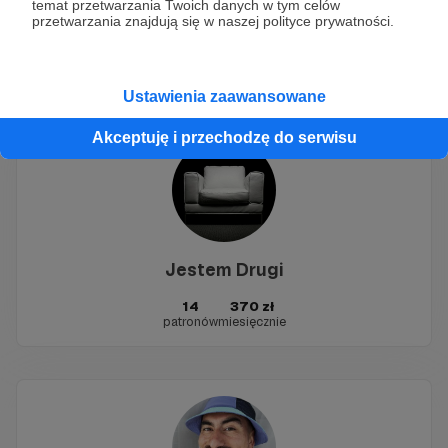
temat przetwarzania Twoich danych w tym celów
kuba.ccino
przetwarzania znajdują się w naszej polityce prywatności.
3
599 zł
patronów
miesięcznie
Ustawienia zaawansowane
Akceptuję i przechodzę do serwisu
Jestem Drugi
14
370 zł
patronów
miesięcznie