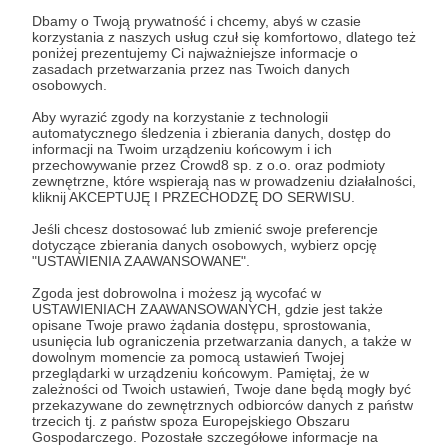
Dbamy o Twoją prywatność i chcemy, abyś w czasie
korzystania z naszych usług czuł się komfortowo, dlatego też
poniżej prezentujemy Ci najważniejsze informacje o
zasadach przetwarzania przez nas Twoich danych
osobowych.
Studio Accantus
Aby wyrazić zgody na korzystanie z technologii
1564
18755 zł
automatycznego śledzenia i zbierania danych, dostęp do
patronów
miesięcznie
informacji na Twoim urządzeniu końcowym i ich
przechowywanie przez Crowd8 sp. z o.o. oraz podmioty
zewnętrzne, które wspierają nas w prowadzeniu działalności,
kliknij AKCEPTUJĘ I PRZECHODZĘ DO SERWISU.
Jeśli chcesz dostosować lub zmienić swoje preferencje
dotyczące zbierania danych osobowych, wybierz opcję
Pozostali
"USTAWIENIA ZAAWANSOWANE".
Zgoda jest dobrowolna i możesz ją wycofać w
USTAWIENIACH ZAAWANSOWANYCH, gdzie jest także
opisane Twoje prawo żądania dostępu, sprostowania,
usunięcia lub ograniczenia przetwarzania danych, a także w
dowolnym momencie za pomocą ustawień Twojej
przeglądarki w urządzeniu końcowym. Pamiętaj, że w
zależności od Twoich ustawień, Twoje dane będą mogły być
przekazywane do zewnętrznych odbiorców danych z państw
trzecich tj. z państw spoza Europejskiego Obszaru
Gospodarczego. Pozostałe szczegółowe informacje na