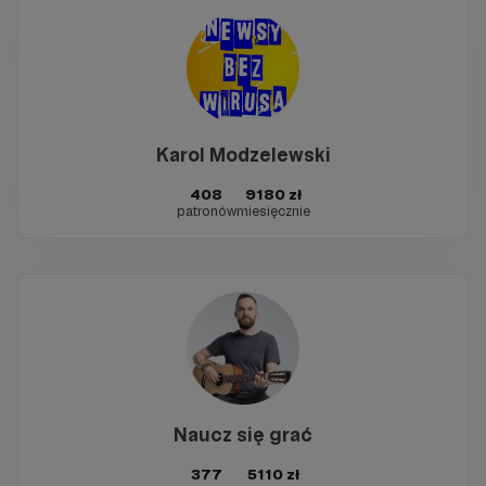
Karol Modzelewski
408
9180 zł
patronów
miesięcznie
Naucz się grać
377
5110 zł