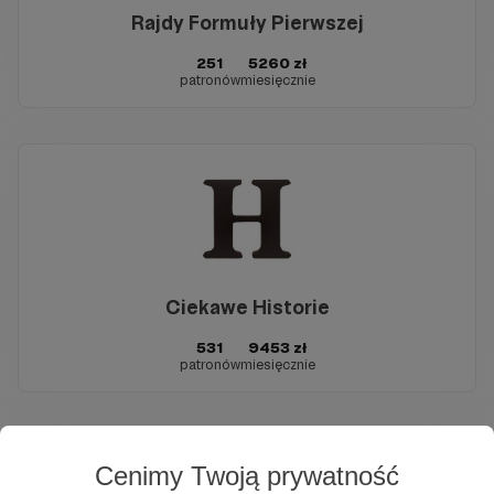
Rajdy Formuły Pierwszej
251
5260 zł
patronów
miesięcznie
Ciekawe Historie
531
9453 zł
patronów
miesięcznie
Cenimy Twoją prywatność