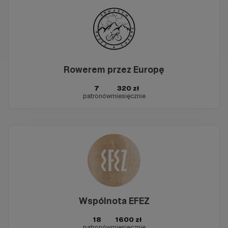
Rowerem przez Europę
7
320 zł
patronów
miesięcznie
Wspólnota EFEZ
18
1600 zł
patronów
miesięcznie