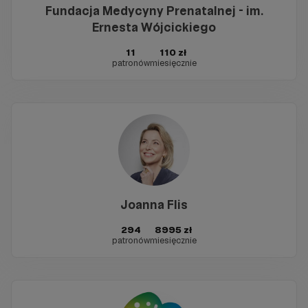
Fundacja Medycyny Prenatalnej - im.
Ernesta Wójcickiego
11
110 zł
patronów
miesięcznie
Joanna Flis
294
8995 zł
patronów
miesięcznie