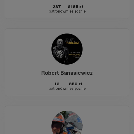
237
6185 zł
patronów
miesięcznie
Robert Banasiewicz
16
850 zł
patronów
miesięcznie