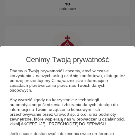
18
patronów
Cenimy Twoją prywatność
Fundacja Bonifraterska
Dbamy o Twoją prywatność i chcemy, abyś w czasie
korzystania z naszych usług czuł się komfortowo, dlatego też
poniżej prezentujemy Ci najważniejsze informacje o
2
350 zł
zasadach przetwarzania przez nas Twoich danych
patronów
miesięcznie
osobowych.
Aby wyrazić zgody na korzystanie z technologii
automatycznego śledzenia i zbierania danych, dostęp do
informacji na Twoim urządzeniu końcowym i ich
przechowywanie przez Crowd8 sp. z o.o. oraz podmioty
zewnętrzne, które wspierają nas w prowadzeniu działalności,
kliknij AKCEPTUJĘ I PRZECHODZĘ DO SERWISU.
Jeśli chcesz dostosować lub zmienić swoje preferencje