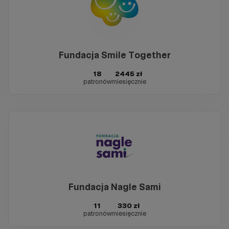
Fundacja Smile Together
18
2445 zł
patronów
miesięcznie
Fundacja Nagle Sami
11
330 zł
patronów
miesięcznie