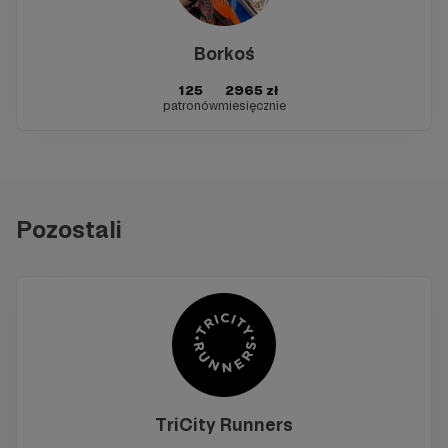
Borkoś
125
2965 zł
patronów
miesięcznie
Pozostali
TriCity Runners