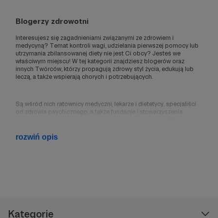
Blogerzy zdrowotni
Interesujesz się zagadnieniami związanymi ze zdrowiem i
medycyną? Temat kontroli wagi, udzielania pierwszej pomocy lub
utrzymania zbilansowanej diety nie jest Ci obcy? Jesteś we
właściwym miejscu! W tej kategorii znajdziesz blogerów oraz
innych Twórców, którzy propagują zdrowy styl życia, edukują lub
leczą, a także wspierają chorych i potrzebujących.
Są wśród nich ratownicy medyczni, lekarze i dietetycy, specjaliści
od zdrowia psychicznego, a także fundacje i stowarzyszenia
zajmujące się pomocą medyczną lub ochroną zdrowia.
Teraz
możesz wspierać rozwój ich szlachetnej misji dzięki
Patronite!
rozwiń opis
Blogi i kanały o tematyce zdrowotnej
Zdrowie fizyczne i psychiczne, pierwsza pomoc, porady na temat
diety, zdrowia psychicznego czy aktywności fizycznej - to tylko kilka
zagadnień, które poruszają blogerzy i inni Twórcy zdrowotni w
Internecie.
Kategorie