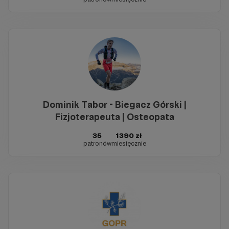
Dominik Tabor - Biegacz Górski |
Fizjoterapeuta | Osteopata
35
1390 zł
patronów
miesięcznie