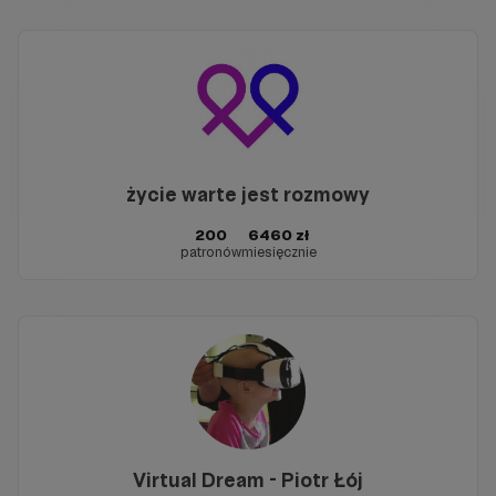
życie warte jest rozmowy
200
6460 zł
patronów
miesięcznie
Virtual Dream - Piotr Łój