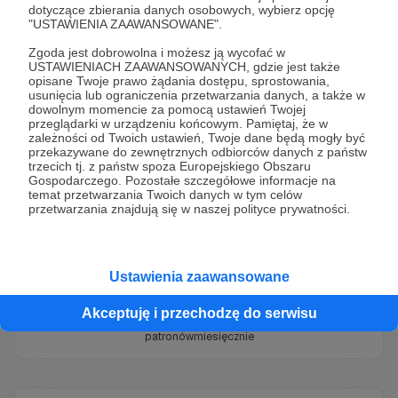
dotyczące zbierania danych osobowych, wybierz opcję
"USTAWIENIA ZAAWANSOWANE".
Weterynaria: Instrukcja Przetrwania
Zgoda jest dobrowolna i możesz ją wycofać w
USTAWIENIACH ZAAWANSOWANYCH, gdzie jest także
10
350 zł
opisane Twoje prawo żądania dostępu, sprostowania,
patronów
miesięcznie
usunięcia lub ograniczenia przetwarzania danych, a także w
dowolnym momencie za pomocą ustawień Twojej
przeglądarki w urządzeniu końcowym. Pamiętaj, że w
zależności od Twoich ustawień, Twoje dane będą mogły być
przekazywane do zewnętrznych odbiorców danych z państw
trzecich tj. z państw spoza Europejskiego Obszaru
Gospodarczego. Pozostałe szczegółowe informacje na
temat przetwarzania Twoich danych w tym celów
przetwarzania znajdują się w naszej polityce prywatności.
Fundacja „Instytut Cyfrowego
Ustawienia zaawansowane
Obywatelstwa”
Akceptuję i przechodzę do serwisu
21
920 zł
patronów
miesięcznie