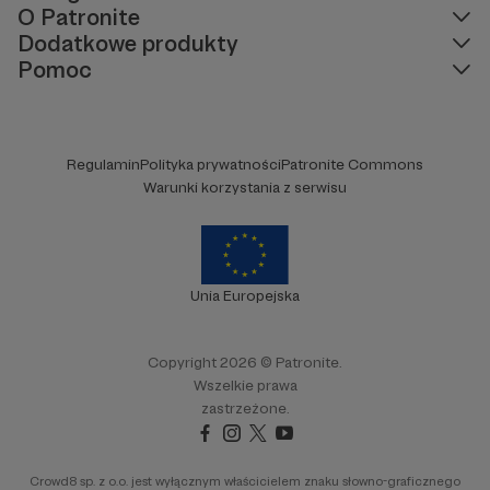
O Patronite
Na swoim blogu, kanale na Youtube czy w mediach
Dodatkowe produkty
społecznościowych dzielą się zdobytą wiedzą, zaskakują
Pomoc
czytelników ciekawostkami ze świata medycyny, propagują zdrowe
nawyki żywieniowe lub pokazują codzienne zmagania, jakie stoją
przed pracownikami służby zdrowia.
Blogerzy i Twórcy związani ze zdrowiem na
Regulamin
Polityka prywatności
Patronite Commons
Patronite
Warunki korzystania z serwisu
Blogerzy zdrowotni oraz inni Twórcy mają na swoim koncie wiele
ważnych działań. Ich blog oraz znajdujące się na nim porady mogą
pomóc chorym i potrzebującym. Jeśli chcesz, aby
dostarczali
coraz więcej wartościowych treści, zostań ich Patronem
!
Już niewielka kwota miesięcznie może pomóc Twojemu
Unia Europejska
ulubionemu Autorowi w rozwoju jego pasji.
Copyright 2026 © Patronite.
Wszelkie prawa
zastrzeżone.
Crowd8 sp. z o.o. jest wyłącznym właścicielem znaku słowno-graficznego