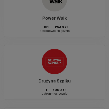
Power Walk
68
2540 zł
patronów
miesięcznie
Drużyna Szpiku
1
1000 zł
patron
miesięcznie