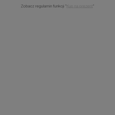
Zobacz regulamin funkcji "
Kup na prezent
"