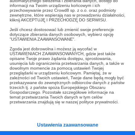
automatycznego śledzenia i zbierania danych, dostęp do
W Patronite od 01.11.2020
informacji na Twoim urządzeniu końcowym i ich
przechowywanie przez Crowd8 sp. z o.o. oraz podmioty
zewnętrzne, które wspierają nas w prowadzeniu działalności,
Patronatów:
0
kliknij AKCEPTUJĘ I PRZECHODZĘ DO SERWISU.
Miesięczne wsparcie:
0 zł
Jeśli chcesz dostosować lub zmienić swoje preferencje
dotyczące zbierania danych osobowych, wybierz opcję
Łączne wsparcie:
1067 zł
"USTAWIENIA ZAAWANSOWANE".
Zgoda jest dobrowolna i możesz ją wycofać w
USTAWIENIACH ZAAWANSOWANYCH, gdzie jest także
Kategorie
opisane Twoje prawo żądania dostępu, sprostowania,
usunięcia lub ograniczenia przetwarzania danych, a także w
O Patronite
dowolnym momencie za pomocą ustawień Twojej
Dodatkowe produkty
przeglądarki w urządzeniu końcowym. Pamiętaj, że w
zależności od Twoich ustawień, Twoje dane będą mogły być
Pomoc
przekazywane do zewnętrznych odbiorców danych z państw
trzecich tj. z państw spoza Europejskiego Obszaru
Gospodarczego. Pozostałe szczegółowe informacje na
temat przetwarzania Twoich danych w tym celów
przetwarzania znajdują się w naszej polityce prywatności.
Regulamin
Polityka prywatności
Patronite Commons
Warunki korzystania z serwisu
Ustawienia zaawansowane