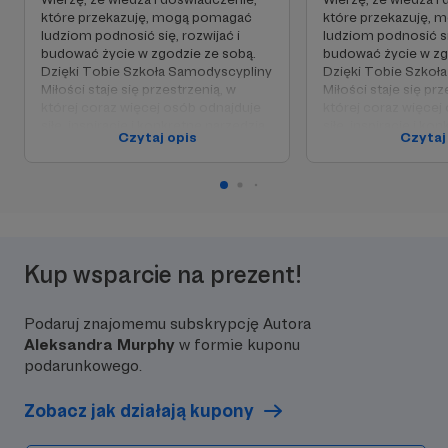
które przekazuję, mogą pomagać
które przekazuję,
ludziom podnosić się, rozwijać i
ludziom podnosić się
budować życie w zgodzie ze sobą.
budować życie w zg
Dzięki Tobie Szkoła Samodyscypliny
Dzięki Tobie Szkoł
Miłości staje się przestrzenią, w
Miłości staje się prz
której coraz więcej osób odnajduje
której coraz więcej
siłę, inspirację i konkretne narzędzia
siłę, inspirację i ko
Czytaj opis
Czytaj
do zmiany.
do zmiany.
Wspierając mnie, jesteś
Wspierając mnie, je
budowniczym tego dzieła – masz
budowniczym tego 
realny udział w tym, że ktoś właśnie
realny udział w tym,
odzyskuje wiarę w siebie, uczy się
odzyskuje wiarę w si
dbać o swoje życie i podejmuje
dbać o swoje życie 
Kup wsparcie na prezent!
pierwszy krok ku wolności.
pierwszy krok ku wo
Razem tworzymy coś, co ma
Razem tworzymy co
Podaruj znajomemu subskrypcję Autora
prawdziwe znaczenie! 🚀💛
prawdziwe znaczeni
Aleksandra Murphy
w formie kuponu
podarunkowego.
Zobacz jak działają kupony