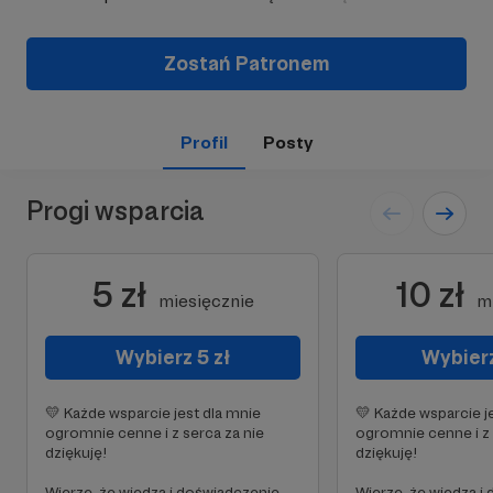
Zostań Patronem
Profil
Posty
Progi wsparcia
5 zł
10 zł
miesięcznie
m
Wybierz 5 zł
Wybierz
💛 Każde wsparcie jest dla mnie
💛 Każde wsparcie j
ogromnie cenne i z serca za nie
ogromnie cenne i z 
dziękuję!
dziękuję!
Wierzę, że wiedza i doświadczenie,
Wierzę, że wiedza i