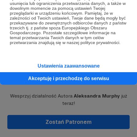
usunięcia lub ograniczenia przetwarzania danych, a także w
dowolnym momencie za pomocą ustawień Twojej
przeglądarki w urządzeniu końcowym. Pamiętaj, że w
zależności od Twoich ustawień, Twoje dane będą mogły być
Rozwiń opis
przekazywane do zewnętrznych odbiorców danych z państw
trzecich tj. z państw spoza Europejskiego Obszaru
Gospodarczego. Pozostałe szczegółowe informacje na
temat przetwarzania Twoich danych w tym celów
przetwarzania znajdują się w naszej polityce prywatności.
Ustawienia zaawansowane
Akceptuję i przechodzę do serwisu
Dołącz do grona Patronów!
Co robię?
Motywuję, inspiruję, edukuję. Tworzę programy
Wesprzyj działalność Autora
Aleksandra Murphy
już
rozwojowe, które pomagają ludziom przełamywać
teraz!
blokady, wzmacniać poczucie własnej wartości i
konsekwentnie realizować swoje cele.
Nie chodzi
o chwilowy zryw, lecz o trwałą zmianę –
Zostań Patronem
proces, który prowadzi do życia w zgodzie ze
sobą.
Już dziś zapraszam Cię do mojej