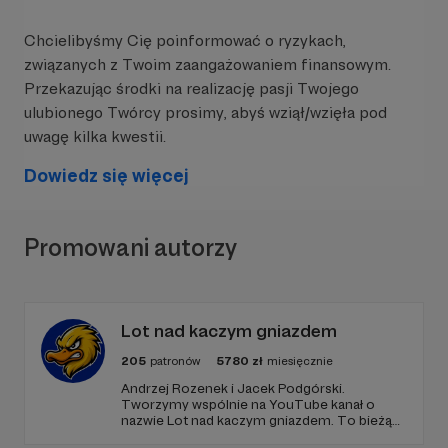
Chcielibyśmy Cię poinformować o ryzykach,
związanych z Twoim zaangażowaniem finansowym.
Twoje wsparcie pozwoli mi:
Przekazując środki na realizację pasji Twojego
ulubionego Twórcy prosimy, abyś wziął/wzięła pod
uwagę kilka kwestii.
Rozbudować platformę internetową
, by
stała się interaktywnym miejscem pełnym
Dowiedz się więcej
inspirujących treści i narzędzi do samorozwoju.
Promowani autorzy
Stworzyć aplikację mobilną
, dzięki której
Samodyscyplina Miłości będzie zawsze pod ręką
– gotowa, by wspierać Cię każdego dnia.
Lot nad kaczym gniazdem
205
patronów
5780
zł
miesięcznie
Realizować kolejne projekty
, które będą
Andrzej Rozenek i Jacek Podgórski.
pomagać ludziom wychodzić z życiowych
Tworzymy wspólnie na YouTube kanał o
kryzysów i budować życie oparte na wewnętrznej
nazwie Lot nad kaczym gniazdem. To bieżący
sile i miłości do siebie.
komentarz do najważniejszych wydarzeń,