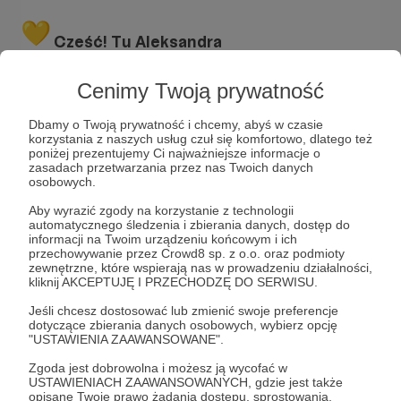
Cześć! Tu Aleksandra
Jestem
trenerką samodyscypliny, mówczynią
Cenimy Twoją prywatność
motywacyjną i twórczynią Szkoły
Samodyscypliny Miłości
– przestrzeni, w której
Dbamy o Twoją prywatność i chcemy, abyś w czasie
uczysz się, jak odzyskać kontrolę nad swoim
korzystania z naszych usług czuł się komfortowo, dlatego też
życiem, budować wewnętrzną siłę i działać z
poniżej prezentujemy Ci najważniejsze informacje o
pełnym przekonaniem. Codziennie udowadniam,
zasadach przetwarzania przez nas Twoich danych
osobowych.
że
samodyscyplina to akt miłości do siebie
–
klucz do spełnionego, wolnego życia!
Aby wyrazić zgody na korzystanie z technologii
automatycznego śledzenia i zbierania danych, dostęp do
informacji na Twoim urządzeniu końcowym i ich
przechowywanie przez Crowd8 sp. z o.o. oraz podmioty
zewnętrzne, które wspierają nas w prowadzeniu działalności,
kliknij AKCEPTUJĘ I PRZECHODZĘ DO SERWISU.
Jeśli chcesz dostosować lub zmienić swoje preferencje
dotyczące zbierania danych osobowych, wybierz opcję
"USTAWIENIA ZAAWANSOWANE".
Zgoda jest dobrowolna i możesz ją wycofać w
USTAWIENIACH ZAAWANSOWANYCH, gdzie jest także
opisane Twoje prawo żądania dostępu, sprostowania,