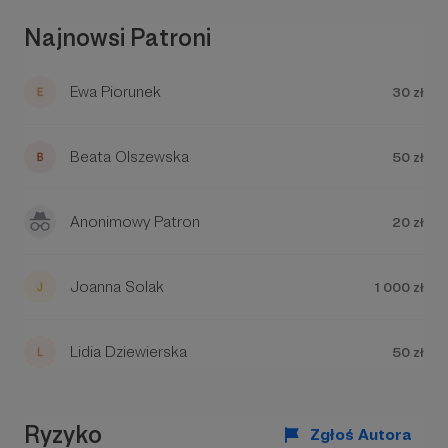
społeczności:
https://www.facebook.com/groups/
296160389521197
Najnowsi Patroni
Cel? Przyszłość Szkoły Samodyscypliny
Ewa Piorunek
30 zł
Miłości!
Beata Olszewska
50 zł
Anonimowy Patron
20 zł
Joanna Solak
1 000 zł
Lidia Dziewierska
50 zł
Ryzyko
Zgłoś Autora