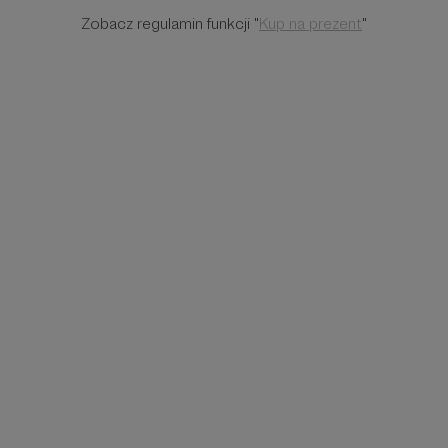
Zobacz regulamin funkcji "
Kup na prezent
"