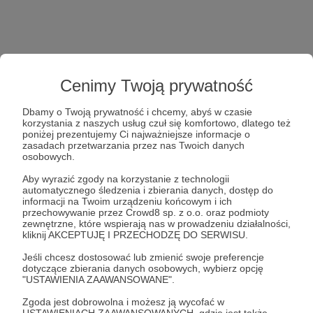
Cenimy Twoją prywatność
Dbamy o Twoją prywatność i chcemy, abyś w czasie
korzystania z naszych usług czuł się komfortowo, dlatego też
poniżej prezentujemy Ci najważniejsze informacje o
zasadach przetwarzania przez nas Twoich danych
osobowych.
Aby wyrazić zgody na korzystanie z technologii
automatycznego śledzenia i zbierania danych, dostęp do
informacji na Twoim urządzeniu końcowym i ich
przechowywanie przez Crowd8 sp. z o.o. oraz podmioty
zewnętrzne, które wspierają nas w prowadzeniu działalności,
kliknij AKCEPTUJĘ I PRZECHODZĘ DO SERWISU.
Jeśli chcesz dostosować lub zmienić swoje preferencje
dotyczące zbierania danych osobowych, wybierz opcję
"USTAWIENIA ZAAWANSOWANE".
Zgoda jest dobrowolna i możesz ją wycofać w
USTAWIENIACH ZAAWANSOWANYCH, gdzie jest także