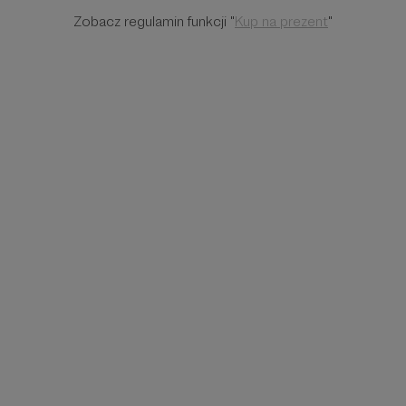
Zobacz regulamin funkcji "
Kup na prezent
"