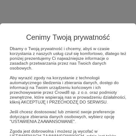
Cenimy Twoją prywatność
Dbamy o Twoją prywatność i chcemy, abyś w czasie
korzystania z naszych usług czuł się komfortowo, dlatego też
poniżej prezentujemy Ci najważniejsze informacje o
zasadach przetwarzania przez nas Twoich danych
osobowych.
Aby wyrazić zgody na korzystanie z technologii
automatycznego śledzenia i zbierania danych, dostęp do
informacji na Twoim urządzeniu końcowym i ich
przechowywanie przez Crowd8 sp. z o.o. oraz podmioty
zewnętrzne, które wspierają nas w prowadzeniu działalności,
kliknij AKCEPTUJĘ I PRZECHODZĘ DO SERWISU.
Jeśli chcesz dostosować lub zmienić swoje preferencje
dotyczące zbierania danych osobowych, wybierz opcję
"USTAWIENIA ZAAWANSOWANE".
Zgoda jest dobrowolna i możesz ją wycofać w
USTAWIENIACH ZAAWANSOWANYCH, gdzie jest także