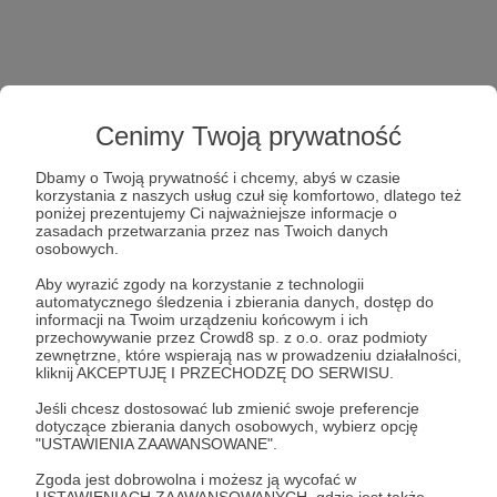
Cenimy Twoją prywatność
Dbamy o Twoją prywatność i chcemy, abyś w czasie
korzystania z naszych usług czuł się komfortowo, dlatego też
poniżej prezentujemy Ci najważniejsze informacje o
zasadach przetwarzania przez nas Twoich danych
osobowych.
Aby wyrazić zgody na korzystanie z technologii
automatycznego śledzenia i zbierania danych, dostęp do
informacji na Twoim urządzeniu końcowym i ich
przechowywanie przez Crowd8 sp. z o.o. oraz podmioty
zewnętrzne, które wspierają nas w prowadzeniu działalności,
kliknij AKCEPTUJĘ I PRZECHODZĘ DO SERWISU.
Jeśli chcesz dostosować lub zmienić swoje preferencje
dotyczące zbierania danych osobowych, wybierz opcję
"USTAWIENIA ZAAWANSOWANE".
Zgoda jest dobrowolna i możesz ją wycofać w
USTAWIENIACH ZAAWANSOWANYCH, gdzie jest także