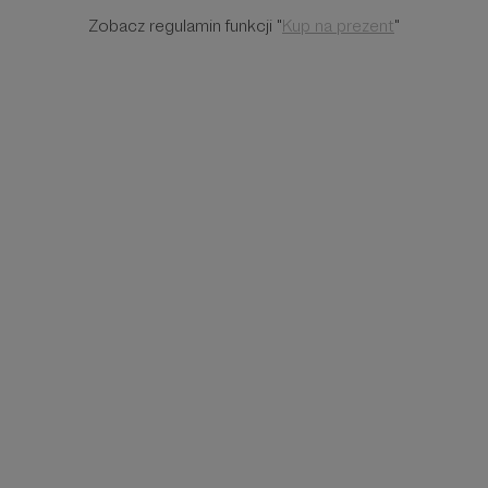
Zobacz regulamin funkcji "
Kup na prezent
"