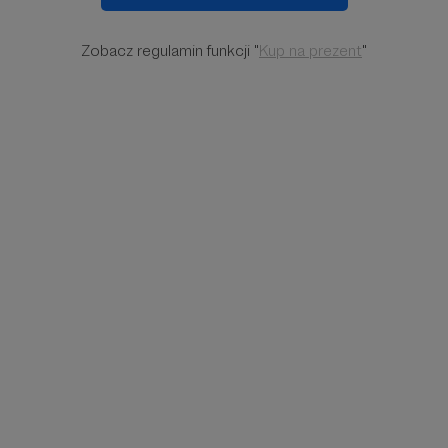
Zobacz regulamin funkcji "
Kup na prezent
"