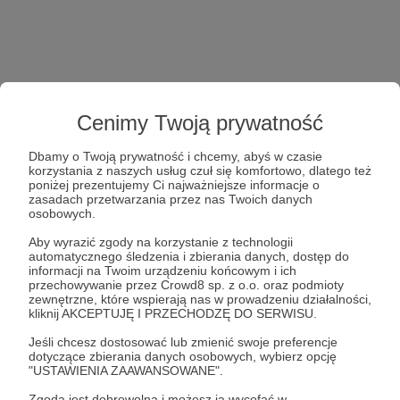
Cenimy Twoją prywatność
Dbamy o Twoją prywatność i chcemy, abyś w czasie
korzystania z naszych usług czuł się komfortowo, dlatego też
poniżej prezentujemy Ci najważniejsze informacje o
zasadach przetwarzania przez nas Twoich danych
osobowych.
Aby wyrazić zgody na korzystanie z technologii
automatycznego śledzenia i zbierania danych, dostęp do
informacji na Twoim urządzeniu końcowym i ich
przechowywanie przez Crowd8 sp. z o.o. oraz podmioty
zewnętrzne, które wspierają nas w prowadzeniu działalności,
kliknij AKCEPTUJĘ I PRZECHODZĘ DO SERWISU.
Jeśli chcesz dostosować lub zmienić swoje preferencje
dotyczące zbierania danych osobowych, wybierz opcję
"USTAWIENIA ZAAWANSOWANE".
Zgoda jest dobrowolna i możesz ją wycofać w