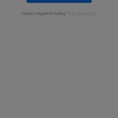
Zobacz regulamin funkcji "
Kup na prezent
"