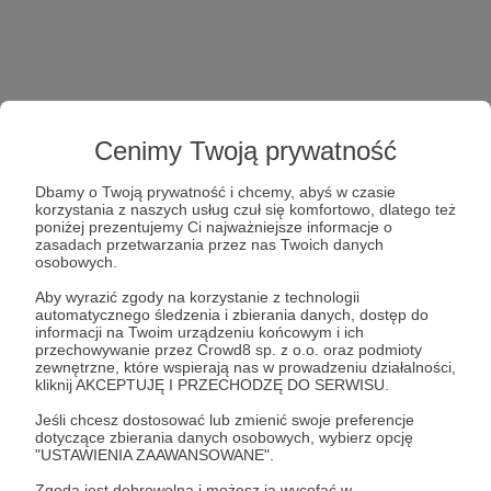
Cenimy Twoją prywatność
Dbamy o Twoją prywatność i chcemy, abyś w czasie
korzystania z naszych usług czuł się komfortowo, dlatego też
poniżej prezentujemy Ci najważniejsze informacje o
zasadach przetwarzania przez nas Twoich danych
osobowych.
Aby wyrazić zgody na korzystanie z technologii
automatycznego śledzenia i zbierania danych, dostęp do
informacji na Twoim urządzeniu końcowym i ich
przechowywanie przez Crowd8 sp. z o.o. oraz podmioty
zewnętrzne, które wspierają nas w prowadzeniu działalności,
kliknij AKCEPTUJĘ I PRZECHODZĘ DO SERWISU.
Jeśli chcesz dostosować lub zmienić swoje preferencje
dotyczące zbierania danych osobowych, wybierz opcję
"USTAWIENIA ZAAWANSOWANE".
Zgoda jest dobrowolna i możesz ją wycofać w