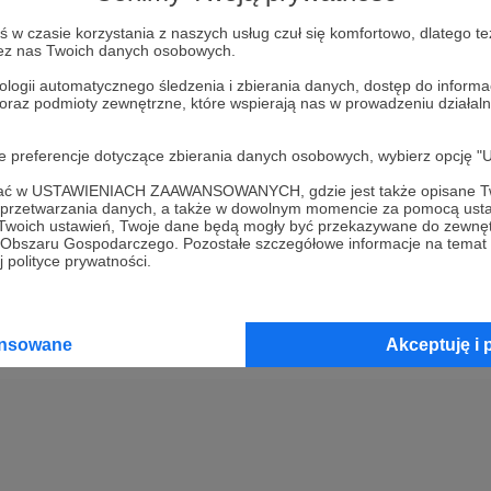
w czasie korzystania z naszych usług czuł się komfortowo, dlatego te
Kup kupon podarunkowy
zez nas Twoich danych osobowych.
ologii automatycznego śledzenia i zbierania danych, dostęp do inform
 oraz podmioty zewnętrzne, które wspierają nas w prowadzeniu dział
2
Opłać wsparcie za pomocą prz
oje preferencje dotyczące zbierania danych osobowych, wybierz op
3
Prześlij wygenerowany kupon
ofać w USTAWIENIACH ZAAWANSOWANYCH, gdzie jest także opisane Tw
a przetwarzania danych, a także w dowolnym momencie za pomocą usta
 Twoich ustawień, Twoje dane będą mogły być przekazywane do zewnę
go Obszaru Gospodarczego. Pozostałe szczegółowe informacje na temat
 polityce prywatności.
ansowane
Akceptuję i 