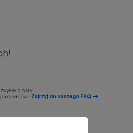
ch!
zwykle prosty!
u problemów -
Zajrzyj do naszego FAQ
arunkowy”, który znajduję się poniżej.