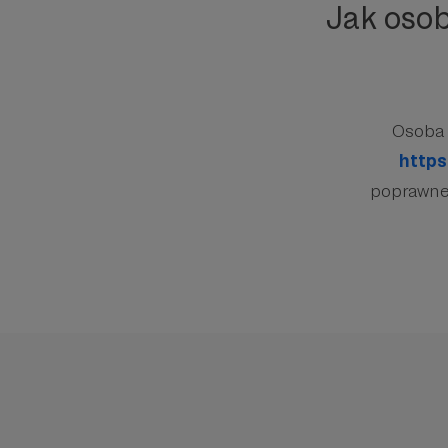
Jak oso
Osoba 
https
poprawnej