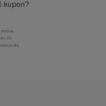
ć kupon?
 stronę
on. Po
rypcja dla