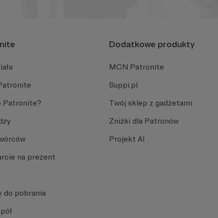
nite
Dodatkowe produkty
iała
MCN Patronite
Patronite
Suppi.pl
 Patronite?
Twój sklep z gadżetami
dzy
Zniżki dla Patronów
Twórców
Projekt AI
rcie na prezent
y do pobrania
spół