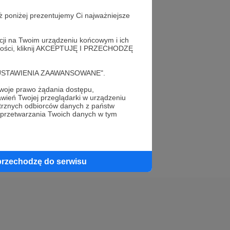
ż poniżej prezentujemy Ci najważniejsze
acji na Twoim urządzeniu końcowym i ich
alności, kliknij AKCEPTUJĘ I PRZECHODZĘ
elewu.
cję "USTAWIENIA ZAAWANSOWANE".
 do swojego znajomego!
oje prawo żądania dostępu,
wień Twojej przeglądarki w urządzeniu
trznych odbiorców danych z państw
 przetwarzania Twoich danych w tym
przechodzę do serwisu