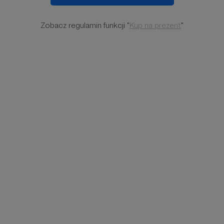
Zobacz regulamin funkcji "
Kup na prezent
"