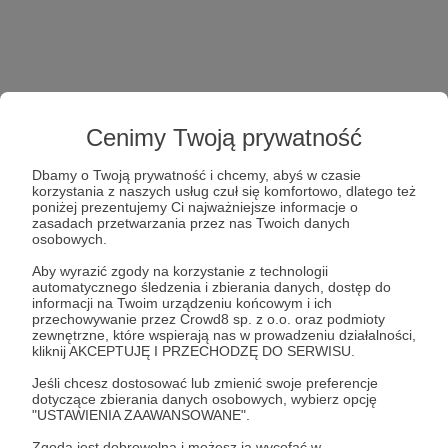
Cenimy Twoją prywatność
Dbamy o Twoją prywatność i chcemy, abyś w czasie
korzystania z naszych usług czuł się komfortowo, dlatego też
poniżej prezentujemy Ci najważniejsze informacje o
zasadach przetwarzania przez nas Twoich danych
osobowych.
Aby wyrazić zgody na korzystanie z technologii
automatycznego śledzenia i zbierania danych, dostęp do
informacji na Twoim urządzeniu końcowym i ich
przechowywanie przez Crowd8 sp. z o.o. oraz podmioty
zewnętrzne, które wspierają nas w prowadzeniu działalności,
kliknij AKCEPTUJĘ I PRZECHODZĘ DO SERWISU.
Jeśli chcesz dostosować lub zmienić swoje preferencje
dotyczące zbierania danych osobowych, wybierz opcję
"USTAWIENIA ZAAWANSOWANE".
Zgoda jest dobrowolna i możesz ją wycofać w