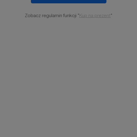
Zobacz regulamin funkcji "
Kup na prezent
"