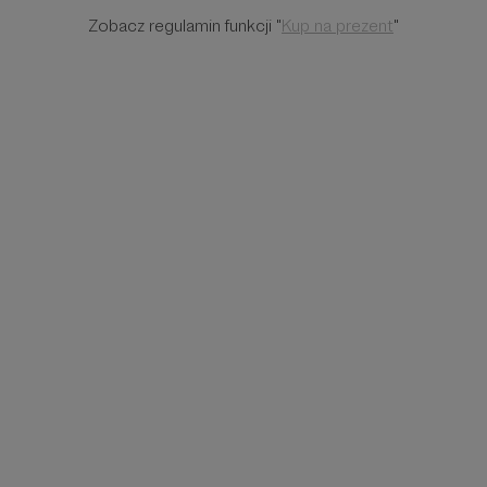
Zobacz regulamin funkcji "
Kup na prezent
"