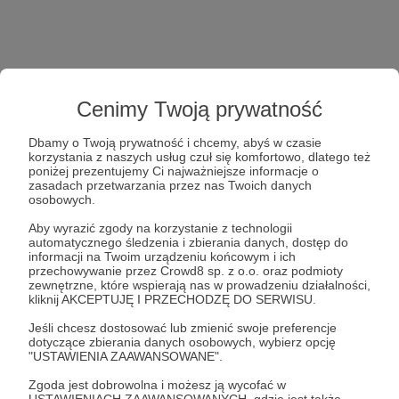
Cenimy Twoją prywatność
Dbamy o Twoją prywatność i chcemy, abyś w czasie
korzystania z naszych usług czuł się komfortowo, dlatego też
poniżej prezentujemy Ci najważniejsze informacje o
zasadach przetwarzania przez nas Twoich danych
osobowych.
Aby wyrazić zgody na korzystanie z technologii
automatycznego śledzenia i zbierania danych, dostęp do
informacji na Twoim urządzeniu końcowym i ich
przechowywanie przez Crowd8 sp. z o.o. oraz podmioty
zewnętrzne, które wspierają nas w prowadzeniu działalności,
kliknij AKCEPTUJĘ I PRZECHODZĘ DO SERWISU.
Jeśli chcesz dostosować lub zmienić swoje preferencje
dotyczące zbierania danych osobowych, wybierz opcję
"USTAWIENIA ZAAWANSOWANE".
Zgoda jest dobrowolna i możesz ją wycofać w
USTAWIENIACH ZAAWANSOWANYCH, gdzie jest także