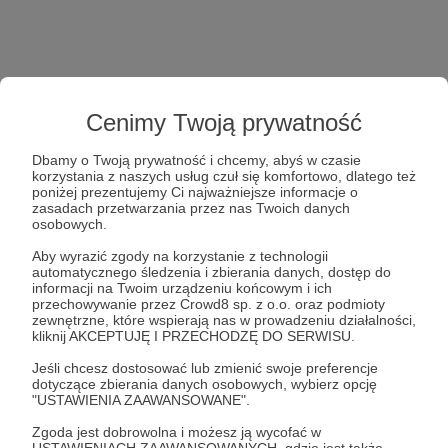
Cenimy Twoją prywatność
Dbamy o Twoją prywatność i chcemy, abyś w czasie
korzystania z naszych usług czuł się komfortowo, dlatego też
poniżej prezentujemy Ci najważniejsze informacje o
zasadach przetwarzania przez nas Twoich danych
osobowych.
Aby wyrazić zgody na korzystanie z technologii
automatycznego śledzenia i zbierania danych, dostęp do
informacji na Twoim urządzeniu końcowym i ich
przechowywanie przez Crowd8 sp. z o.o. oraz podmioty
zewnętrzne, które wspierają nas w prowadzeniu działalności,
kliknij AKCEPTUJĘ I PRZECHODZĘ DO SERWISU.
Jeśli chcesz dostosować lub zmienić swoje preferencje
dotyczące zbierania danych osobowych, wybierz opcję
"USTAWIENIA ZAAWANSOWANE".
Zgoda jest dobrowolna i możesz ją wycofać w
USTAWIENIACH ZAAWANSOWANYCH, gdzie jest także