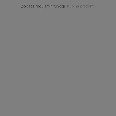
Zobacz regulamin funkcji "
Kup na prezent
"