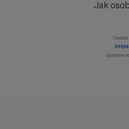
Jak oso
Osoba 
https
poprawnej