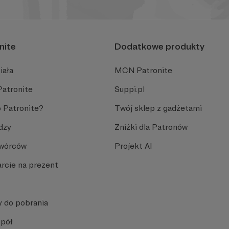
nite
Dodatkowe produkty
iała
MCN Patronite
Patronite
Suppi.pl
 Patronite?
Twój sklep z gadżetami
dzy
Zniżki dla Patronów
Twórców
Projekt AI
rcie na prezent
y do pobrania
spół