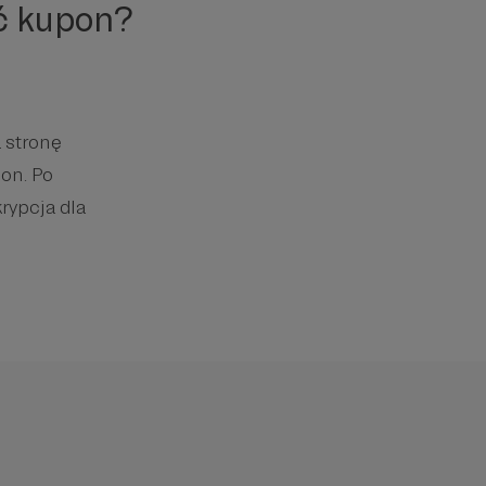
ć kupon?
 stronę
on. Po
rypcja dla