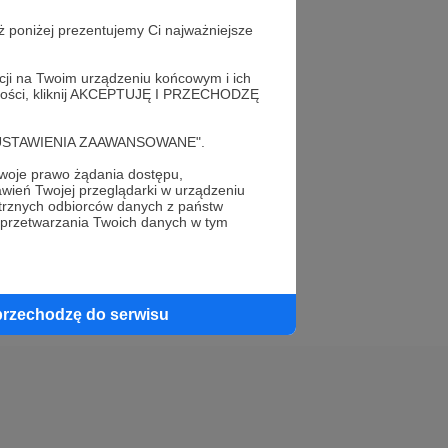
ż poniżej prezentujemy Ci najważniejsze
acji na Twoim urządzeniu końcowym i ich
alności, kliknij AKCEPTUJĘ I PRZECHODZĘ
elewu.
cję "USTAWIENIA ZAAWANSOWANE".
 do swojego znajomego!
oje prawo żądania dostępu,
wień Twojej przeglądarki w urządzeniu
trznych odbiorców danych z państw
 przetwarzania Twoich danych w tym
przechodzę do serwisu