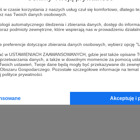
w czasie korzystania z naszych usług czuł się komfortowo, dlatego te
Kup kupon podarunkowy
zez nas Twoich danych osobowych.
ologii automatycznego śledzenia i zbierania danych, dostęp do inform
 oraz podmioty zewnętrzne, które wspierają nas w prowadzeniu dział
2
Opłać wsparcie za pomocą prz
oje preferencje dotyczące zbierania danych osobowych, wybierz op
3
Prześlij wygenerowany kupon
ofać w USTAWIENIACH ZAAWANSOWANYCH, gdzie jest także opisane Tw
a przetwarzania danych, a także w dowolnym momencie za pomocą usta
 Twoich ustawień, Twoje dane będą mogły być przekazywane do zewnę
go Obszaru Gospodarczego. Pozostałe szczegółowe informacje na temat
 polityce prywatności.
ansowane
Akceptuję i 