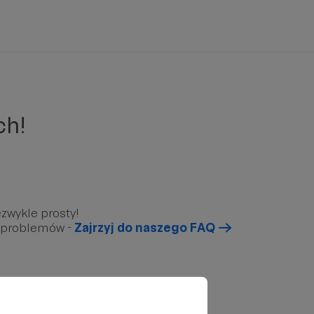
ch!
zwykle prosty!
u problemów -
Zajrzyj do naszego FAQ
arunkowy”, który znajduję się poniżej.